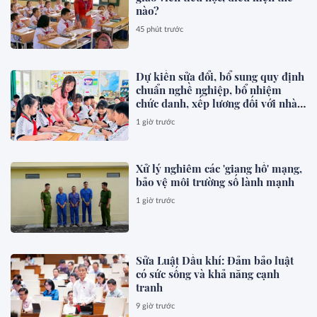
nào?
45 phút trước
Dự kiến sửa đổi, bổ sung quy định
chuẩn nghề nghiệp, bổ nhiệm
chức danh, xếp lương đối với nhà
giáo
1 giờ trước
Xử lý nghiêm các 'giang hồ' mạng,
bảo vệ môi trường số lành mạnh
1 giờ trước
Sửa Luật Dầu khí: Đảm bảo luật
có sức sống và khả năng cạnh
tranh
9 giờ trước