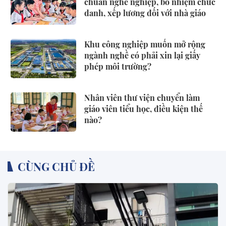
chuẩn nghề nghiệp, bổ nhiệm chức
danh, xếp lương đối với nhà giáo
Khu công nghiệp muốn mở rộng
ngành nghề có phải xin lại giấy
phép môi trường?
Nhân viên thư viện chuyển làm
giáo viên tiểu học, điều kiện thế
nào?
CÙNG CHỦ ĐỀ