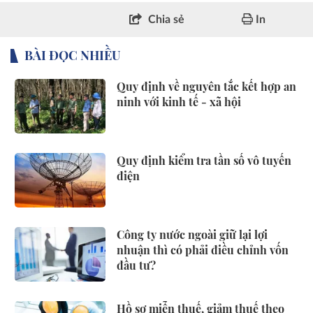
Chia sẻ
In
BÀI ĐỌC NHIỀU
Quy định về nguyên tắc kết hợp an
ninh với kinh tế - xã hội
Quy định kiểm tra tần số vô tuyến
điện
Công ty nước ngoài giữ lại lợi
nhuận thì có phải điều chỉnh vốn
đầu tư?
Hồ sơ miễn thuế, giảm thuế theo