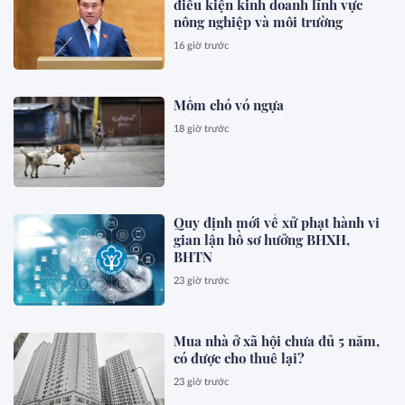
điều kiện kinh doanh lĩnh vực
nông nghiệp và môi trường
16 giờ trước
Mồm chó vó ngựa
18 giờ trước
Quy định mới về xử phạt hành vi
gian lận hồ sơ hưởng BHXH,
BHTN
23 giờ trước
Mua nhà ở xã hội chưa đủ 5 năm,
có được cho thuê lại?
23 giờ trước