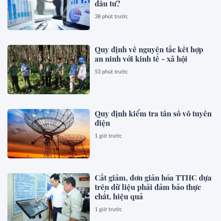
đầu tư?
38 phút trước
Quy định về nguyên tắc kết hợp
an ninh với kinh tế - xã hội
53 phút trước
Quy định kiểm tra tần số vô tuyến
điện
1 giờ trước
Cắt giảm, đơn giản hóa TTHC dựa
trên dữ liệu phải đảm bảo thực
chất, hiệu quả
1 giờ trước