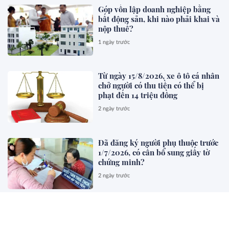
Góp vốn lập doanh nghiệp bằng
bất động sản, khi nào phải khai và
nộp thuế?
1 ngày trước
Từ ngày 15/8/2026, xe ô tô cá nhân
chở người có thu tiền có thể bị
phạt đến 14 triệu đồng
2 ngày trước
Đã đăng ký người phụ thuộc trước
1/7/2026, có cần bổ sung giấy tờ
chứng minh?
2 ngày trước
Quy định về biệt phái công chức
và chế độ, chính sách đối với công
chức biệt phái