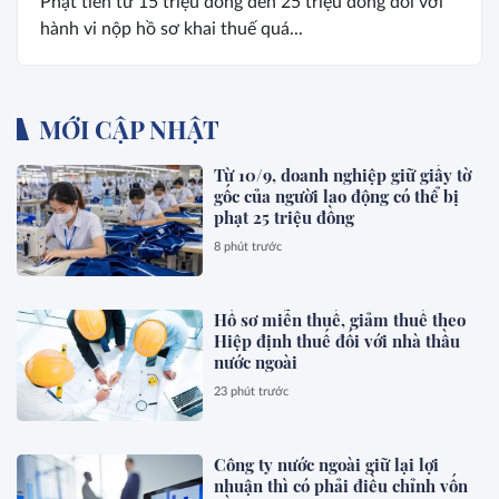
Phạt tiền từ 15 triệu đồng đến 25 triệu đồng đối với
hành vi nộp hồ sơ khai thuế quá...
MỚI CẬP NHẬT
Từ 10/9, doanh nghiệp giữ giấy tờ
gốc của người lao động có thể bị
phạt 25 triệu đồng
8 phút trước
Hồ sơ miễn thuế, giảm thuế theo
Hiệp định thuế đối với nhà thầu
nước ngoài
23 phút trước
Công ty nước ngoài giữ lại lợi
nhuận thì có phải điều chỉnh vốn