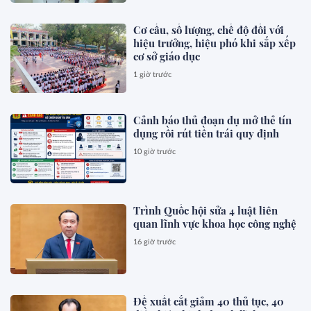
Cơ cấu, số lượng, chế độ đối với
hiệu trưởng, hiệu phó khi sắp xếp
cơ sở giáo dục
1 giờ trước
Cảnh báo thủ đoạn dụ mở thẻ tín
dụng rồi rút tiền trái quy định
10 giờ trước
Trình Quốc hội sửa 4 luật liên
quan lĩnh vực khoa học công nghệ
16 giờ trước
Đề xuất cắt giảm 40 thủ tục, 40