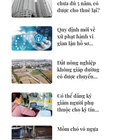
chưa đủ 5 năm, có
được cho thuê lại?
Quy định mới về
xử phạt hành vi
gian lận hồ sơ
hưởng BHXH,
BHTN
Đất nông nghiệp
không giáp đường
có được chuyển
đổi sang đất ở?
Có thể đăng ký
giảm người phụ
thuộc cho kỳ tính
thuế từ đầu năm
2026 không?
Mồm chó vó ngựa