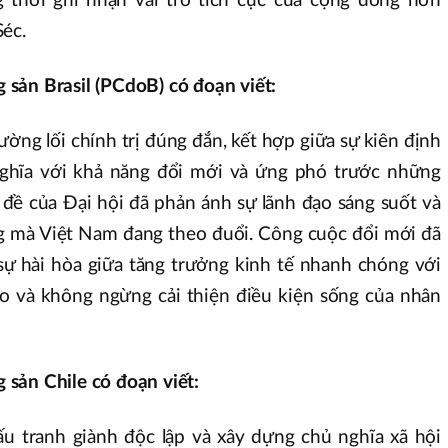
g thời ghi nhận vai trò tích cực của cộng đồng hơn
éc.
sản Brasil (PCdoB) có đoạn viết:
ường lối chính trị đúng đắn, kết hợp giữa sự kiên định
nghĩa với khả năng đổi mới và ứng phó trước những
 đề của Đại hội đã phản ánh sự lãnh đạo sáng suốt và
g mà Việt Nam đang theo đuổi. Công cuộc đổi mới đã
ự hài hòa giữa tăng trưởng kinh tế nhanh chóng với
o và không ngừng cải thiện điều kiện sống của nhân
sản Chile có đoạn viết:
ấu tranh giành độc lập và xây dựng chủ nghĩa xã hội