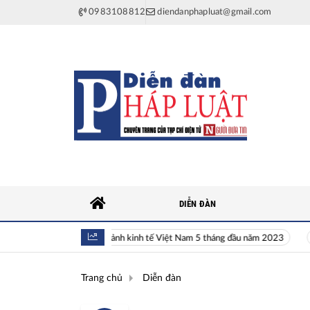
0983108812
diendanphapluat@gmail.com
DIỄN ĐÀN
Toàn cảnh kinh tế Việt Nam 5 tháng đầu năm 2023
Hi
Trang chủ
Diễn đàn