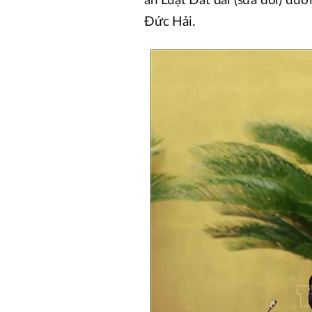
án Luật Đất đai (sửa đổi) dư
Đức Hải.