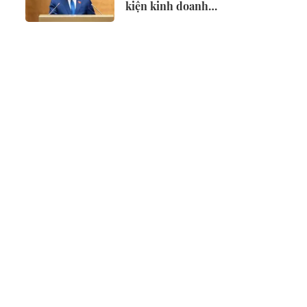
kiện kinh doanh
lĩnh vực nông
nghiệp và môi
trường