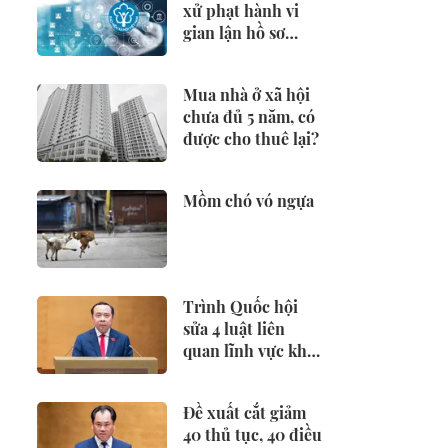
xử phạt hành vi
gian lận hồ sơ
hưởng BHXH,
BHTN
Mua nhà ở xã hội
chưa đủ 5 năm, có
được cho thuê lại?
Mồm chó vó ngựa
Trình Quốc hội
sửa 4 luật liên
quan lĩnh vực khoa
học công nghệ
Đề xuất cắt giảm
40 thủ tục, 40 điều