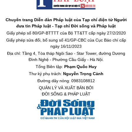
Chuyên trang Diễn đàn Pháp luật của Tạp chí điện tử Người
đưa tin Pháp luật - Tạp chí Đời sống và Pháp luật
Giấy phép số 80/GP-BTTTT của Bộ TT&TT cấp ngày 27/2/2020
Giấy phép sửa đổi, bổ sung số 41/GP-CBC của Cục Báo chí cấp
ngày 16/11/2023
Địa chỉ: Tầng 4, Tòa tháp Ngôi Sao - Star Tower, đường Dương
Đình Nghệ - Phường Cầu Giấy - Hà Nội.
Tổng Biên tập:
Phạm Quốc Huy
Thư ký phụ trách:
Nguyễn Trọng Cảnh
Đường dây nóng: 0983108812
QUẢN LÝ VÀ XUẤT BẢN BỞI
ĐỜI SỐNG & PHÁP LUẬT