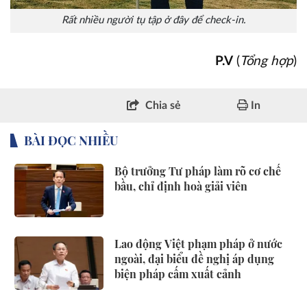
Rất nhiều người tụ tập ở đây để check-in.
P.V
(
Tổng hợp
)
Chia sẻ
In
BÀI ĐỌC NHIỀU
Bộ trưởng Tư pháp làm rõ cơ chế
bầu, chỉ định hoà giải viên
Lao động Việt phạm pháp ở nước
ngoài, đại biểu đề nghị áp dụng
biện pháp cấm xuất cảnh