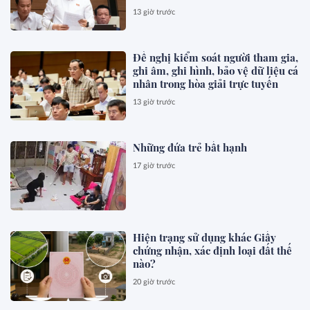
13 giờ trước
Đề nghị kiểm soát người tham gia,
ghi âm, ghi hình, bảo vệ dữ liệu cá
nhân trong hòa giải trực tuyến
13 giờ trước
Những đứa trẻ bất hạnh
17 giờ trước
Hiện trạng sử dụng khác Giấy
chứng nhận, xác định loại đất thế
nào?
20 giờ trước