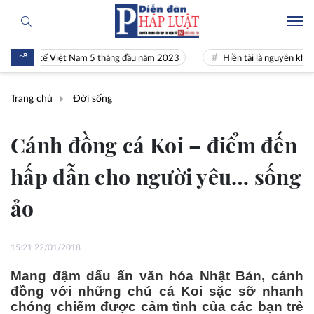
 Việt Nam 5 tháng đầu năm 2023
Hiền tài là nguyên khí Quốc gia
Trang chủ
Đời sống
Cánh đồng cá Koi – điểm đến
hấp dẫn cho người yêu… sống
ảo
15:21 22/01/2018
Mang đậm dấu ấn văn hóa Nhật Bản, cánh
đồng với những chú cá Koi sặc sỡ nhanh
chóng chiếm được cảm tình của các bạn trẻ