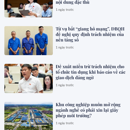
nội dung đặc thù
1 ngày trước
Từ vụ bắt “giang hồ mạng”, ĐBQH
đề nghị quy định trách nhiệm của
nền tảng số
1 ngày trước
Đề xuất miễn trừ trách nhiệm cho
tổ chức tín dụng khi báo cáo về các
giao dịch đáng ngờ
1 ngày trước
Khu công nghiệp muốn mở rộng
ngành nghề có phải xin lại giấy
phép môi trường?
1 ngày trước