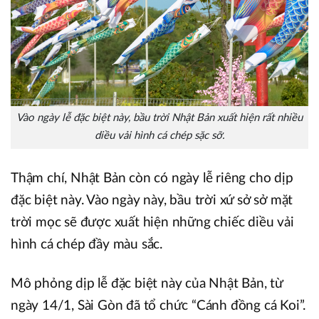
Vào ngày lễ đặc biệt này, bầu trời Nhật Bản xuất hiện rất nhiều
diều vải hình cá chép sặc sỡ.
Thậm chí, Nhật Bản còn có ngày lễ riêng cho dịp
đặc biệt này. Vào ngày này, bầu trời xứ sở sở mặt
trời mọc sẽ được xuất hiện những chiếc diều vải
hình cá chép đầy màu sắc.
Mô phỏng dịp lễ đặc biệt này của Nhật Bản, từ
ngày 14/1, Sài Gòn đã tổ chức “Cánh đồng cá Koi”.