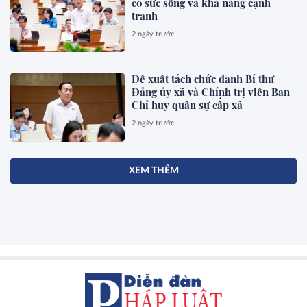
có sức sống và khả năng cạnh
tranh
2 ngày trước
Đề xuất tách chức danh Bí thư
Đảng ủy xã và Chính trị viên Ban
Chỉ huy quân sự cấp xã
2 ngày trước
XEM THÊM