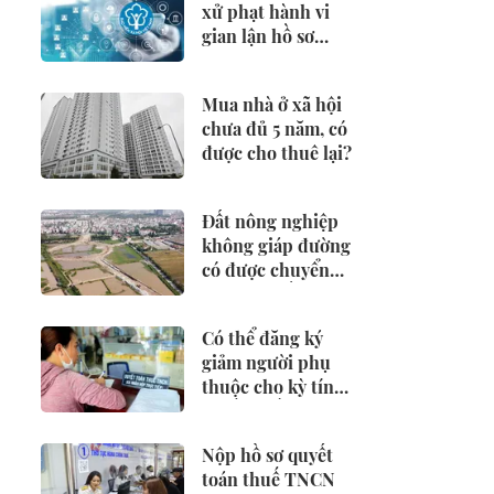
xử phạt hành vi
gian lận hồ sơ
hưởng BHXH,
BHTN
Mua nhà ở xã hội
chưa đủ 5 năm, có
được cho thuê lại?
Đất nông nghiệp
không giáp đường
có được chuyển
đổi sang đất ở?
Có thể đăng ký
giảm người phụ
thuộc cho kỳ tính
thuế từ đầu năm
2026 không?
Nộp hồ sơ quyết
toán thuế TNCN