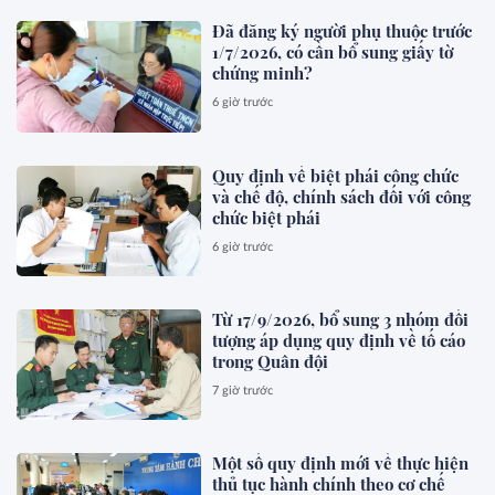
Đã đăng ký người phụ thuộc trước
1/7/2026, có cần bổ sung giấy tờ
chứng minh?
6 giờ trước
Quy định về biệt phái công chức
và chế độ, chính sách đối với công
chức biệt phái
6 giờ trước
Từ 17/9/2026, bổ sung 3 nhóm đối
tượng áp dụng quy định về tố cáo
trong Quân đội
7 giờ trước
Một số quy định mới về thực hiện
thủ tục hành chính theo cơ chế