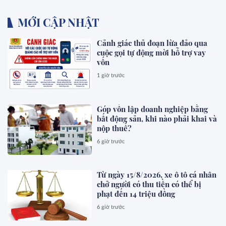
MỚI CẬP NHẬT
Cảnh giác thủ đoạn lừa đảo qua
cuộc gọi tự động mời hỗ trợ vay
vốn
1 giờ trước
Góp vốn lập doanh nghiệp bằng
bất động sản, khi nào phải khai và
nộp thuế?
6 giờ trước
Từ ngày 15/8/2026, xe ô tô cá nhân
chở người có thu tiền có thể bị
phạt đến 14 triệu đồng
6 giờ trước