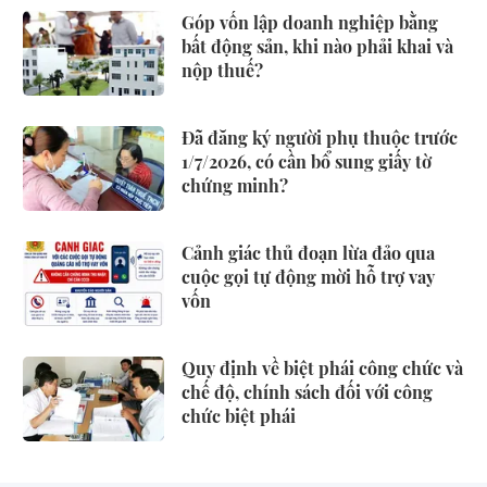
Góp vốn lập doanh nghiệp bằng
bất động sản, khi nào phải khai và
nộp thuế?
Đã đăng ký người phụ thuộc trước
1/7/2026, có cần bổ sung giấy tờ
chứng minh?
Cảnh giác thủ đoạn lừa đảo qua
cuộc gọi tự động mời hỗ trợ vay
vốn
Quy định về biệt phái công chức và
chế độ, chính sách đối với công
chức biệt phái