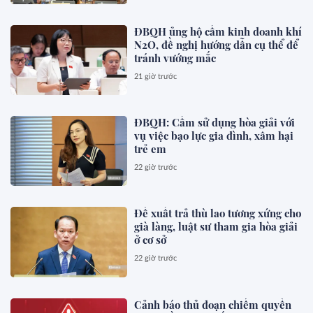
ĐBQH ủng hộ cấm kinh doanh khí
N2O, đề nghị hướng dẫn cụ thể để
tránh vướng mắc
21 giờ trước
ĐBQH: Cấm sử dụng hòa giải với
vụ việc bạo lực gia đình, xâm hại
trẻ em
22 giờ trước
Đề xuất trả thù lao tương xứng cho
già làng, luật sư tham gia hòa giải
ở cơ sở
22 giờ trước
Cảnh báo thủ đoạn chiếm quyền