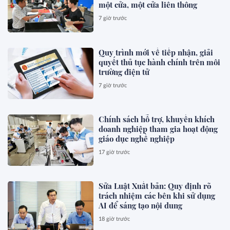
một cửa, một cửa liên thông
7 giờ trước
Quy trình mới về tiếp nhận, giải
quyết thủ tục hành chính trên môi
trường điện tử
7 giờ trước
Chính sách hỗ trợ, khuyến khích
doanh nghiệp tham gia hoạt động
giáo dục nghề nghiệp
17 giờ trước
Sửa Luật Xuất bản: Quy định rõ
trách nhiệm các bên khi sử dụng
AI để sáng tạo nội dung
18 giờ trước