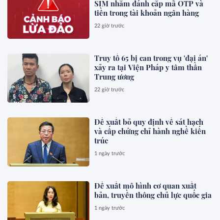
SIM nhằm đánh cắp mã OTP và
tiền trong tài khoản ngân hàng
22 giờ trước
Truy tố 65 bị can trong vụ 'đại án'
xảy ra tại Viện Pháp y tâm thần
Trung ương
22 giờ trước
Đề xuất bỏ quy định về sát hạch
và cấp chứng chỉ hành nghề kiến
trúc
1 ngày trước
Đề xuất mô hình cơ quan xuất
bản, truyền thông chủ lực quốc gia
1 ngày trước