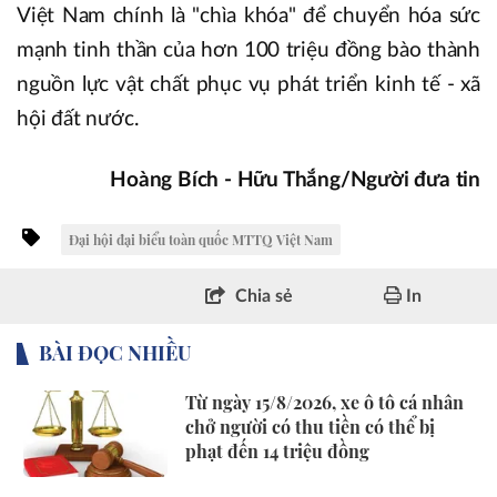
Việt Nam chính là "chìa khóa" để chuyển hóa sức
mạnh tinh thần của hơn 100 triệu đồng bào thành
nguồn lực vật chất phục vụ phát triển kinh tế - xã
hội đất nước.
Hoàng Bích - Hữu Thắng/Người đưa tin
Đại hội đại biểu toàn quốc MTTQ Việt Nam
Chia sẻ
In
BÀI ĐỌC NHIỀU
Từ ngày 15/8/2026, xe ô tô cá nhân
chở người có thu tiền có thể bị
phạt đến 14 triệu đồng