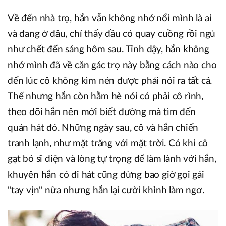
Về đến nhà trọ, hắn vẫn không nhớ nổi mình là ai
và đang ở đâu, chỉ thấy đầu có quay cuồng rồi ngủ
như chết đến sáng hôm sau. Tỉnh dậy, hắn không
nhớ mình đã về căn gác trọ này bằng cách nào cho
đến lúc cô không kìm nén được phải nói ra tất cả.
Thế nhưng hắn còn hằm hè nói có phải cô rình,
theo dõi hắn nên mới biết đường mà tìm đến
quán hát đó. Những ngày sau, cô và hắn chiến
tranh lạnh, như mặt trăng với mặt trời. Có khi cô
gạt bỏ sĩ diện và lòng tự trọng để làm lành với hắn,
khuyên hắn có đi hát cũng đừng bao giờ gọi gái
"tay vịn" nữa nhưng hắn lại cười khỉnh làm ngơ.