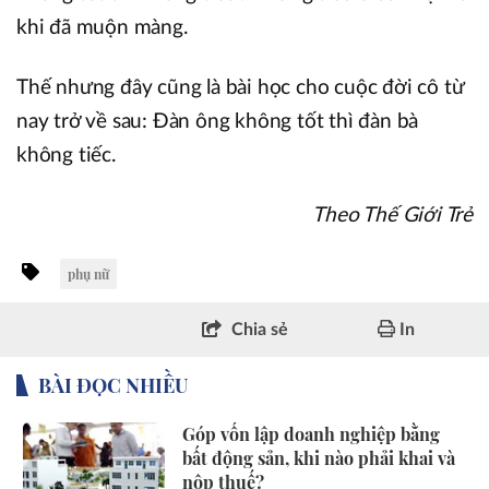
khi đã muộn màng.
Thế nhưng đây cũng là bài học cho cuộc đời cô từ
nay trở về sau: Đàn ông không tốt thì đàn bà
không tiếc.
Theo Thế Giới Trẻ
phụ nữ
Chia sẻ
In
BÀI ĐỌC NHIỀU
Góp vốn lập doanh nghiệp bằng
bất động sản, khi nào phải khai và
nộp thuế?