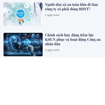
Người dân xã an toàn khu đi làm
công ty có phải đóng BHYT?
1 ngày trước
Chính sách huy động tiềm lực
KHCN phục vụ hoạt động Công an
nhân dân
1 ngày trước
Hàng tặng kèm cho khách hàng,
ghi hóa đơn thế nào?
1 ngày trước
Chính sách cho người có uy tín
trong vùng đồng bào dân tộc thiểu
số