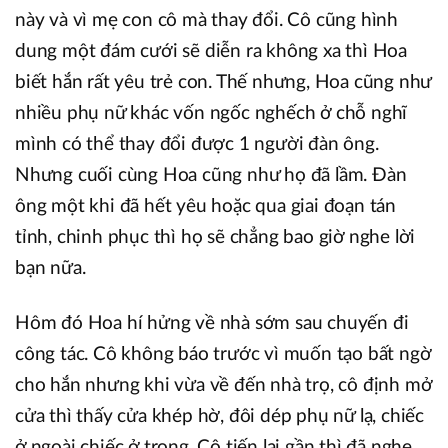
này và vì mẹ con cô mà thay đổi. Cô cũng hình
dung một đám cưới sẽ diễn ra không xa thì Hoa
biết hắn rất yêu trẻ con. Thế nhưng, Hoa cũng như
nhiều phụ nữ khác vốn ngốc nghếch ở chỗ nghĩ
mình có thể thay đổi được 1 người đàn ông.
Nhưng cuối cùng Hoa cũng như họ đã lầm. Đàn
ông một khi đã hết yêu hoặc qua giai đoạn tán
tỉnh, chinh phục thì họ sẽ chẳng bao giờ nghe lời
bạn nữa.
Hôm đó Hoa hí hửng về nhà sớm sau chuyến đi
công tác. Cô không báo trước vì muốn tạo bất ngờ
cho hắn nhưng khi vừa về đến nhà trọ, cô định mở
cửa thì thấy cửa khép hờ, đôi dép phụ nữ lạ, chiếc
ở ngoài chiếc ở trong. Cô tiến lại gần thì đã nghe