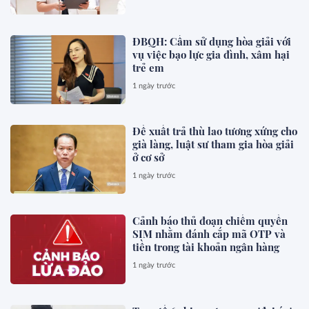
ĐBQH: Cấm sử dụng hòa giải với
vụ việc bạo lực gia đình, xâm hại
trẻ em
1 ngày trước
Đề xuất trả thù lao tương xứng cho
già làng, luật sư tham gia hòa giải
ở cơ sở
1 ngày trước
Cảnh báo thủ đoạn chiếm quyền
SIM nhằm đánh cắp mã OTP và
tiền trong tài khoản ngân hàng
1 ngày trước