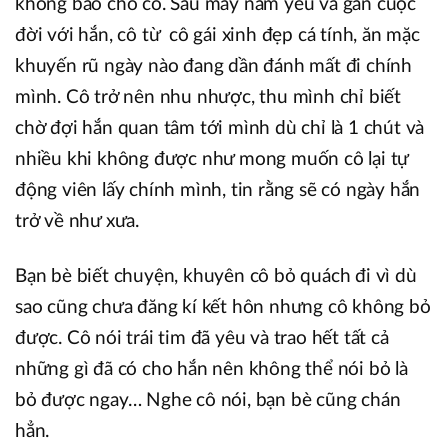
không báo cho cô. Sau mấy năm yêu và gắn cuộc
đời với hắn, cô từ cô gái xinh đẹp cá tính, ăn mặc
khuyến rũ ngày nào đang dần đánh mất đi chính
mình. Cô trở nên nhu nhược, thu mình chỉ biết
chờ đợi hắn quan tâm tới mình dù chỉ là 1 chút và
nhiều khi không được như mong muốn cô lại tự
động viên lấy chính mình, tin rằng sẽ có ngày hắn
trở về như xưa.
Bạn bè biết chuyện, khuyên cô bỏ quách đi vì dù
sao cũng chưa đăng kí kết hôn nhưng cô không bỏ
được. Cô nói trái tim đã yêu và trao hết tất cả
những gì đã có cho hắn nên không thể nói bỏ là
bỏ được ngay… Nghe cô nói, bạn bè cũng chán
hẳn.