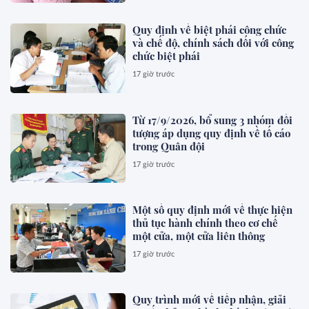
Quy định về biệt phái công chức
và chế độ, chính sách đối với công
chức biệt phái
17 giờ trước
Từ 17/9/2026, bổ sung 3 nhóm đối
tượng áp dụng quy định về tố cáo
trong Quân đội
17 giờ trước
Một số quy định mới về thực hiện
thủ tục hành chính theo cơ chế
một cửa, một cửa liên thông
17 giờ trước
Quy trình mới về tiếp nhận, giải