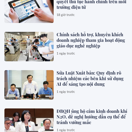
quyết thủ tục hành chính trên môi
trường điện tử
18 giờ trước
Chính sách hỗ trợ, khuyến khích
doanh nghiệp tham gia hoạt động
giáo dục nghề nghiệp
1 ngày trước
Sửa Luật Xuất bản: Quy định rõ
trách nhiệm các bên khi sử dụng
AI để sáng tạo nội dung
1 ngày trước
ĐBQH ủng hộ cấm kinh doanh khí
N2O, đề nghị hướng dẫn cụ thể để
tránh vướng mắc
1 ngày trước