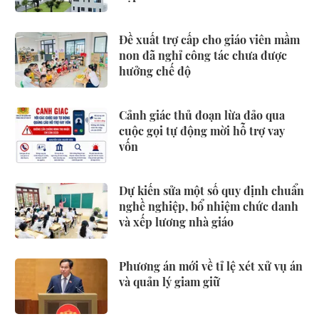
Đề xuất trợ cấp cho giáo viên mầm
non đã nghỉ công tác chưa được
hưởng chế độ
Cảnh giác thủ đoạn lừa đảo qua
cuộc gọi tự động mời hỗ trợ vay
vốn
Dự kiến sửa một số quy định chuẩn
nghề nghiệp, bổ nhiệm chức danh
và xếp lương nhà giáo
Phương án mới về tỉ lệ xét xử vụ án
và quản lý giam giữ