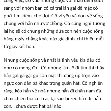
công việc, lao vào những cuộc vui thâu đêm suốt
sáng với nhóm bạn có cả trai lẫn gái để mặc cô
phải tìm kiếm, chờ đợi. Cô vì yêu và dọn về sống
chung với hắn như vợ chồng. Cô cũng nghĩ tương
lai họ sẽ có chung những đứa con nên cuộc sống
hàng ngày chẳng khác nào gia đình, chỉ thiếu mỗi
tờ giấy kết hôn.
Nhưng cuộc sống và nhất là tình yêu kia đâu có
như cô mong đợi. Có những lần cô đi tìm thì thấy
hắn gật gà gật gù còn mặt thì đang úp trọn vào
ngực con đàn bà khác trong quán hát. Cô nghiến
răng, kéo hắn về nhà nhưng hắn đi chân nam đá
chân chiêu hỏi cô là ai, tại sao lại kéo hắn đi, hắn
còn… chưa được hát bài nào.