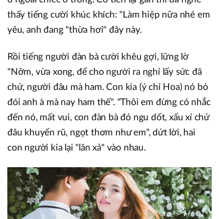
thấy tiếng cười khúc khích: "Làm hiệp nữa nhé em
yêu, anh đang "thừa hơi" đây này.
Rồi tiếng người đàn bà cười khêu gợi, lững lờ
"Nỡm, vừa xong, để cho người ra nghỉ lấy sức đã
chứ, người đâu mà ham. Con kia (ý chỉ Hoa) nó bỏ
đói anh à mà nay ham thế". "Thôi em đừng có nhắc
đến nó, mất vui, con đàn bà đó ngu dốt, xấu xí chứ
đâu khuyến rũ, ngọt thơm như em", dứt lời, hai
con người kia lại "lăn xả" vào nhau.