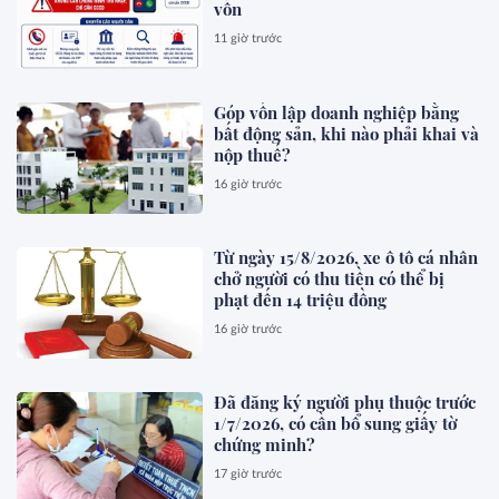
vốn
11 giờ trước
Góp vốn lập doanh nghiệp bằng
bất động sản, khi nào phải khai và
nộp thuế?
16 giờ trước
Từ ngày 15/8/2026, xe ô tô cá nhân
chở người có thu tiền có thể bị
phạt đến 14 triệu đồng
16 giờ trước
Đã đăng ký người phụ thuộc trước
1/7/2026, có cần bổ sung giấy tờ
chứng minh?
17 giờ trước