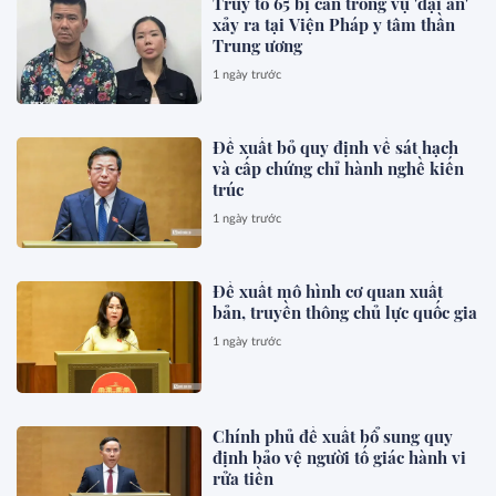
Truy tố 65 bị can trong vụ 'đại án'
xảy ra tại Viện Pháp y tâm thần
Trung ương
1 ngày trước
Đề xuất bỏ quy định về sát hạch
và cấp chứng chỉ hành nghề kiến
trúc
1 ngày trước
Đề xuất mô hình cơ quan xuất
bản, truyền thông chủ lực quốc gia
1 ngày trước
Chính phủ đề xuất bổ sung quy
định bảo vệ người tố giác hành vi
rửa tiền