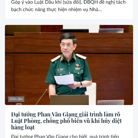
Góp ý vào Luật Dầu khí (sửa đổi), ĐBQH đề nghị tách
bạch chức năng thực hiện nhiệm vụ Nhà...
Diễn đàn
Đại tướng Phan Văn Giang giải trình làm rõ
Luật Phòng, chống phổ biến vũ khí hủy diệt
hàng loạt
Đại tướng Phan Văn Giang cho biết, quá trình tiếp