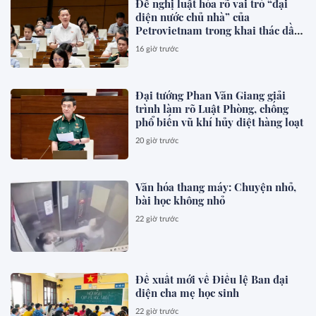
Đề nghị luật hóa rõ vai trò “đại
diện nước chủ nhà” của
Petrovietnam trong khai thác dầu
khí
16 giờ trước
Đại tướng Phan Văn Giang giải
trình làm rõ Luật Phòng, chống
phổ biến vũ khí hủy diệt hàng loạt
20 giờ trước
Văn hóa thang máy: Chuyện nhỏ,
bài học không nhỏ
22 giờ trước
Đề xuất mới về Điều lệ Ban đại
diện cha mẹ học sinh
22 giờ trước