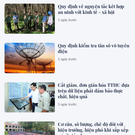
Quy định về nguyên tắc kết hợp
an ninh với kinh tế - xã hội
1 ngày trước
Quy định kiểm tra tần số vô tuyến
điện
1 ngày trước
Cắt giảm, đơn giản hóa TTHC dựa
trên dữ liệu phải đảm bảo thực
chất, hiệu quả
1 ngày trước
Cơ cấu, số lượng, chế độ đối với
hiệu trưởng, hiệu phó khi sắp xếp