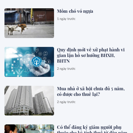
Mồm chó vó ngựa
1 ngày trước
Quy định mới về xử phạt hành vi
gian lận hồ sơ hưởng BHXH,
BHTN
2 ngày trước
Mua nhà ở xã hội chưa đủ 5 năm,
có được cho thuê lại?
2 ngày trước
Có thể đăng ký giảm người phụ
thuộc cho kỳ tính thuế từ đầu năm