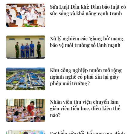
Sửa Luật Dầu khí: Đảm bảo luật có
sức sống và khả năng cạnh tranh
Xử lý nghiêm các 'giang hồ' mạng,
bảo vệ môi trường số lành mạnh
Khu công nghiệp muốn mở rộng
ngành nghề có phải xin lại giấy
phép môi trường?
Nhân viên thư viện chuyển làm
giáo viên tiểu học, điều kiện thế
nào?
Dự kiến sửa đổi, bổ sung quy định