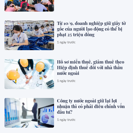
Từ 10/9, doanh nghiệp giữ giấy tờ
gốc của người lao động có thể bị
phạt 25 triệu đồng
1 ngày trước
Hồ sơ miễn thuế, giảm thuế theo
Hiệp định thuế đối với nhà thầu
nước ngoài
1 ngày trước
Công ty nước ngoài giữ lại lợi
nhuận thì có phải điều chỉnh vốn
đầu tư?
1 ngày trước