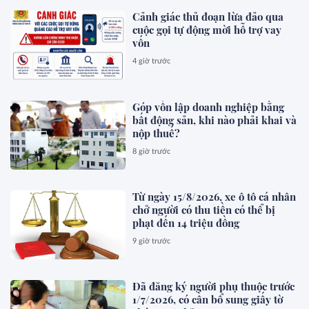
Cảnh giác thủ đoạn lừa đảo qua
cuộc gọi tự động mời hỗ trợ vay
vốn
4 giờ trước
Góp vốn lập doanh nghiệp bằng
bất động sản, khi nào phải khai và
nộp thuế?
8 giờ trước
Từ ngày 15/8/2026, xe ô tô cá nhân
chở người có thu tiền có thể bị
phạt đến 14 triệu đồng
9 giờ trước
Đã đăng ký người phụ thuộc trước
1/7/2026, có cần bổ sung giấy tờ