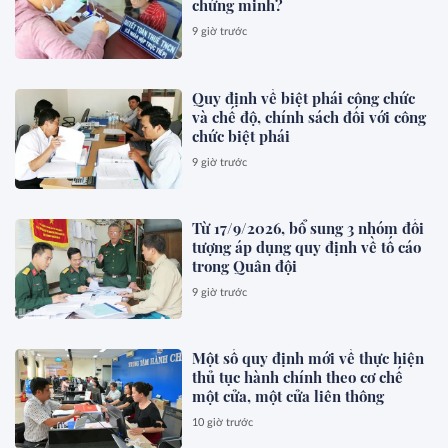
chứng minh?
9 giờ trước
Quy định về biệt phái công chức
và chế độ, chính sách đối với công
chức biệt phái
9 giờ trước
Từ 17/9/2026, bổ sung 3 nhóm đối
tượng áp dụng quy định về tố cáo
trong Quân đội
9 giờ trước
Một số quy định mới về thực hiện
thủ tục hành chính theo cơ chế
một cửa, một cửa liên thông
10 giờ trước