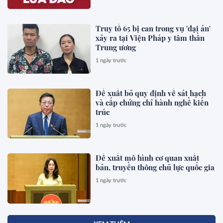
Truy tố 65 bị can trong vụ 'đại án'
xảy ra tại Viện Pháp y tâm thần
Trung ương
1 ngày trước
Đề xuất bỏ quy định về sát hạch
và cấp chứng chỉ hành nghề kiến
trúc
1 ngày trước
Đề xuất mô hình cơ quan xuất
bản, truyền thông chủ lực quốc gia
1 ngày trước