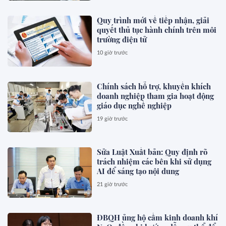
Quy trình mới về tiếp nhận, giải
quyết thủ tục hành chính trên môi
trường điện tử
10 giờ trước
Chính sách hỗ trợ, khuyến khích
doanh nghiệp tham gia hoạt động
giáo dục nghề nghiệp
19 giờ trước
Sửa Luật Xuất bản: Quy định rõ
trách nhiệm các bên khi sử dụng
AI để sáng tạo nội dung
21 giờ trước
ĐBQH ủng hộ cấm kinh doanh khí