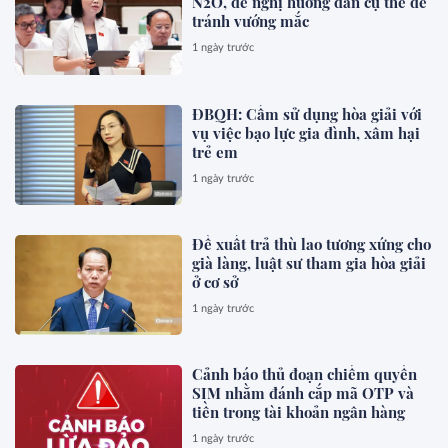
N2O, đề nghị hướng dẫn cụ thể để
tránh vướng mắc
1 ngày trước
ĐBQH: Cấm sử dụng hòa giải với
vụ việc bạo lực gia đình, xâm hại
trẻ em
1 ngày trước
Đề xuất trả thù lao tương xứng cho
già làng, luật sư tham gia hòa giải
ở cơ sở
1 ngày trước
Cảnh báo thủ đoạn chiếm quyền
SIM nhằm đánh cắp mã OTP và
tiền trong tài khoản ngân hàng
1 ngày trước