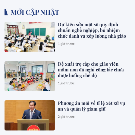
MỚI CẬP NHẬT
Dự kiến sửa một số quy định
chuẩn nghề nghiệp, bổ nhiệm
chức danh và xếp lương nhà giáo
1 giờ trước
Đề xuất trợ cấp cho giáo viên
mầm non đã nghỉ công tác chưa
được hưởng chế độ
1 giờ trước
Phương án mới về tỉ lệ xét xử vụ
án và quản lý giam giữ
2 giờ trước