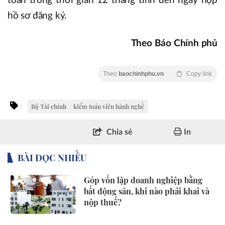
toán trong thời gian 12 tháng tính đến ngày nộp
hồ sơ đăng ký.
Theo Báo Chính phủ
Theo
baochinhphu.vn
Copy link
Bộ Tài chính
kiểm toán viên hành nghề
Chia sẻ
In
BÀI ĐỌC NHIỀU
Góp vốn lập doanh nghiệp bằng
bất động sản, khi nào phải khai và
nộp thuế?