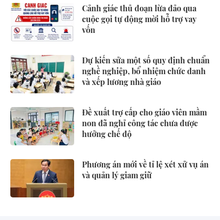
Cảnh giác thủ đoạn lừa đảo qua
cuộc gọi tự động mời hỗ trợ vay
vốn
Dự kiến sửa một số quy định chuẩn
nghề nghiệp, bổ nhiệm chức danh
và xếp lương nhà giáo
Đề xuất trợ cấp cho giáo viên mầm
non đã nghỉ công tác chưa được
hưởng chế độ
Phương án mới về tỉ lệ xét xử vụ án
và quản lý giam giữ