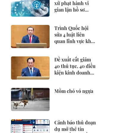
xử phạt hành vi
gian lận hồ sơ
hưởng BHXH,
BHTN
Trình Quốc hội
sửa 4 luật liên
quan lĩnh vực khoa
học công nghệ
Đề xuất cắt giảm
40 thủ tục, 40 điều
kiện kinh doanh
lĩnh vực nông
nghiệp và môi
Mồm chó vó ngựa
trường
Cảnh báo thủ đoạn
dụ mở thẻ tín