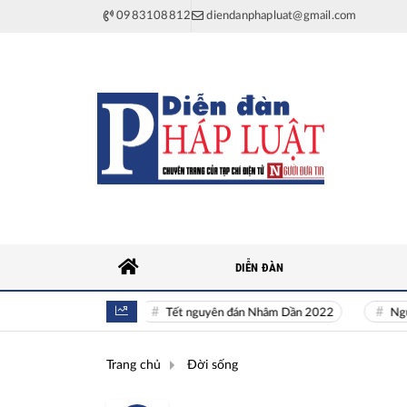
0983108812
diendanphapluat@gmail.com
DIỄN ĐÀN
khí Quốc gia
Tết nguyên đán Nhâm Dần 2022
Nguồn nhân l
Trang chủ
Đời sống