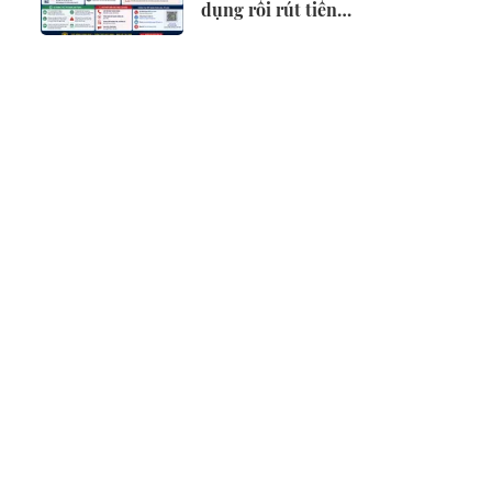
dụng rồi rút tiền
trái quy định