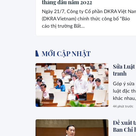
tháng đầu năm 2022
Ngày 21/7, Công ty Cổ phần DKRA Việt Na
(DKRA Vietnam) chính thức công bố “Báo
cáo thị trường Bất...
MỚI CẬP NHẬT
Sửa Luật
tranh
Góp ý sửa
luật đặc t
khác nhau,
sinh trong 
44 phút trước
Đề xuất t
Ban Chỉ 