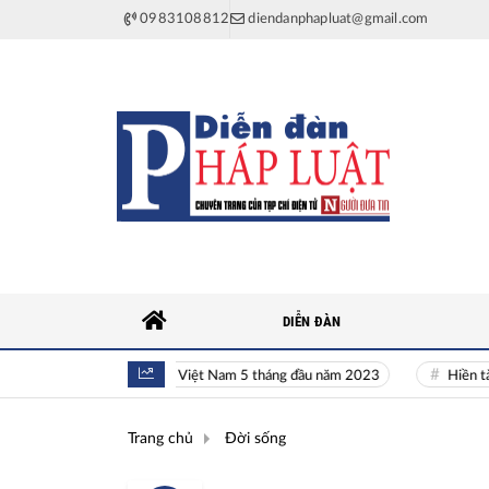
0983108812
diendanphapluat@gmail.com
DIỄN ĐÀN
Toàn cảnh kinh tế Việt Nam 5 tháng đầu năm 2023
Hiền tài là ng
Trang chủ
Đời sống