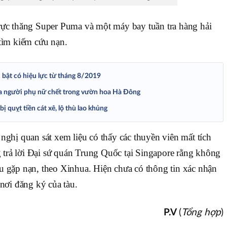
rực thăng Super Puma và một máy bay tuần tra hàng hải
 tìm kiếm cứu nạn.
 bật có hiệu lực từ tháng 8/2019
a người phụ nữ chết trong vườn hoa Hà Đông
 quỵt tiền cát xê, lộ thù lao khủng
nghị quan sát xem liệu có thấy các thuyền viên mất tích
trả lời Đại sứ quán Trung Quốc tại Singapore rằng không
u gặp nạn, theo Xinhua. Hiện chưa có thông tin xác nhận
 nơi đăng ký của tàu.
P.V
(
Tổng hợp
)