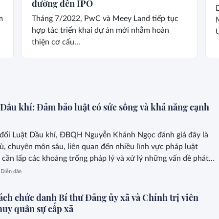
đường đến IPO
m
Tháng 7/2022, PwC và Meey Land tiếp tục
hợp tác triển khai dự án mới nhằm hoàn
thiện cơ cấu...
 Dầu khí: Đảm bảo luật có sức sống và khả năng cạnh
 đổi Luật Dầu khí, ĐBQH Nguyễn Khánh Ngọc đánh giá đây là
hù, chuyên môn sâu, liên quan đến nhiều lĩnh vực pháp luật
 cần lấp các khoảng trống pháp lý và xử lý những vấn đề phát
thực tiễn.
Diễn đàn
ách chức danh Bí thư Đảng ủy xã và Chính trị viên
huy quân sự cấp xã