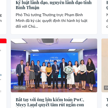
Kỷ luật lãnh đạo, nguyên lãnh đạo tỉnh
Bình Thuận
g
Phó Thủ tướng Thường trực Phạm Bình
n
Minh đã ký các quyết định thi hành kỷ luật
đ
đối với Chủ...
c
Đời sống
Đờ
Bắt tay với ông lớn kiểm toán PwC,
Meey Land quyết tâm rút ngắn con