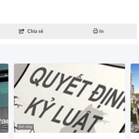
Chia sẻ
In
Đời sống
Đờ