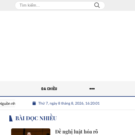
ĐA CHIỀU
Thứ 7, ngày 8 tháng 8, 2026, 16:20:02
hân lực Việt
Nhân tài Việt Nam
Giải bài toán nguồn nhân l
BÀI ĐỌC NHIỀU
Đề nghị luật hóa rõ