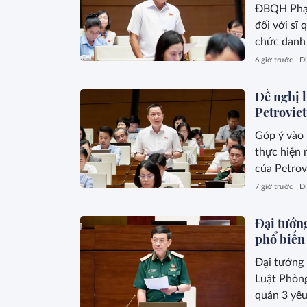
ĐBQH Phạm
đối với sĩ
chức danh 
xã.
6 giờ trước
Di
Đề nghị l
Petrovie
Góp ý vào 
thực hiện 
của Petrov
7 giờ trước
Di
Đại tướn
phổ biến 
Đại tướng 
Luật Phòng
quán 3 yêu