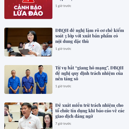
1 giờ trước
ĐBQH đề nghị làm rõ cơ chế kiểm
soát 3 lớp với xuất bản phẩm có
nội dung đặc thù
1 giờ trước
Từ vụ bắt “giang hồ mạng”, ĐBQH
đề nghị quy định trách nhiệm của
nền tảng số
1 giờ trước
Đề xuất miễn trừ trách nhiệm cho
tổ chức tín dụng khi báo cáo về các
giao dịch đáng ngờ
7 giờ trước