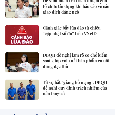
Đề xuất miễn trừ trách nhiệm cho
tổ chức tín dụng khi báo cáo về các
giao dịch đáng ngờ
Cảnh giác bẫy lừa đảo từ chiêu
“cập nhật sổ đỏ” trên VNeID
ĐBQH đề nghị làm rõ cơ chế kiểm
soát 3 lớp với xuất bản phẩm có nội
dung đặc thù
Từ vụ bắt “giang hồ mạng”, ĐBQH
đề nghị quy định trách nhiệm của
nền tảng số