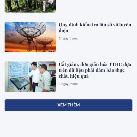
Quy định kiểm tra tần số vô tuyến
điện
1 ngày trước
Cắt giảm, đơn giản hóa TTHC dựa
trên dữ liệu phải đảm bảo thực
chất, hiệu quả
1 ngày trước
XEM THÊM