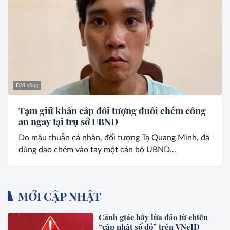
Đời sống
Tạm giữ khẩn cấp đối tượng đuổi chém công
an ngay tại trụ sở UBND
Do mâu thuẫn cá nhân, đối tượng Tạ Quang Minh, đã
dùng dao chém vào tay một cán bộ UBND...
MỚI CẬP NHẬT
Cảnh giác bẫy lừa đảo từ chiêu
“cập nhật sổ đỏ” trên VNeID