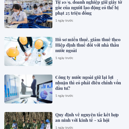
Từ 10/9, doanh nghiệp giữ giấy tờ
gốc của người lao động có thể bị
phạt 25 triệu đồng
1 ngày trước
Hồ sơ miễn thuế, giảm thuế theo
Hiệp định thuế đối với nhà thầu
nước ngoài
1 ngày trước
Công ty nước ngoài giữ lại lợi
nhuận thì có phải điều chỉnh vốn
đầu tư?
1 ngày trước
Quy định về nguyên tắc kết hợp
an ninh với kinh tế - xã hội
1 ngày trước