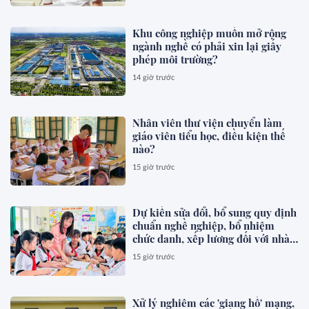
Khu công nghiệp muốn mở rộng
ngành nghề có phải xin lại giấy
phép môi trường?
14 giờ trước
Nhân viên thư viện chuyển làm
giáo viên tiểu học, điều kiện thế
nào?
15 giờ trước
Dự kiến sửa đổi, bổ sung quy định
chuẩn nghề nghiệp, bổ nhiệm
chức danh, xếp lương đối với nhà
giáo
15 giờ trước
Xử lý nghiêm các 'giang hồ' mạng,