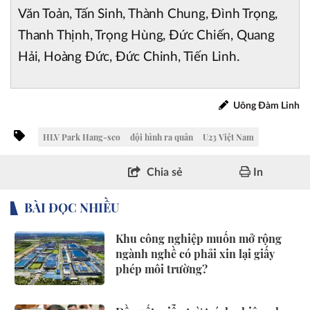
Văn Toản, Tấn Sinh, Thành Chung, Đình Trọng,
Thanh Thịnh, Trọng Hùng, Đức Chiến, Quang
Hải, Hoàng Đức, Đức Chinh, Tiến Linh.
Uông Đàm Linh
HLV Park Hang-seo
đội hình ra quân
U23 Việt Nam
Chia sẻ
In
BÀI ĐỌC NHIỀU
Khu công nghiệp muốn mở rộng
ngành nghề có phải xin lại giấy
phép môi trường?