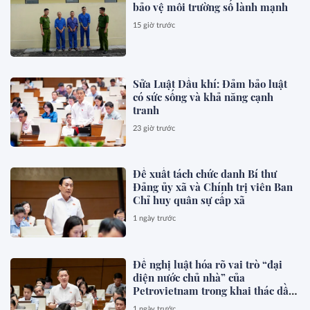
bảo vệ môi trường số lành mạnh
15 giờ trước
Sửa Luật Dầu khí: Đảm bảo luật
có sức sống và khả năng cạnh
tranh
23 giờ trước
Đề xuất tách chức danh Bí thư
Đảng ủy xã và Chính trị viên Ban
Chỉ huy quân sự cấp xã
1 ngày trước
Đề nghị luật hóa rõ vai trò “đại
diện nước chủ nhà” của
Petrovietnam trong khai thác dầu
khí
1 ngày trước