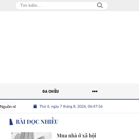
ĐA CHIỀU
Thứ 6, ngày 7 tháng 8, 2026, 06:47:57
hân lực Việt
Nhân tài Việt Nam
Giải bài toán nguồn nhân l
BÀI ĐỌC NHIỀU
Mua nhà ở xã hội