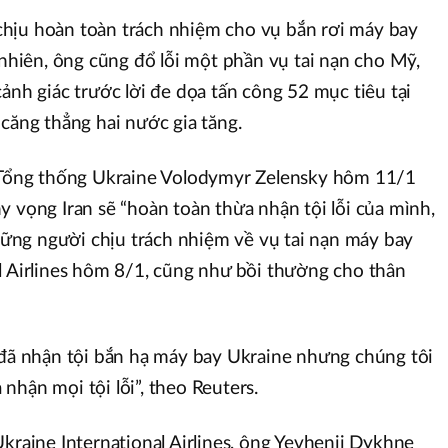
hịu hoàn toàn trách nhiệm cho vụ bắn rơi máy bay
 nhiên, ông cũng đổ lỗi một phần vụ tai nạn cho Mỹ,
ảnh giác trước lời đe dọa tấn công 52 mục tiêu tại
 căng thẳng hai nước gia tăng.
, Tổng thống Ukraine Volodymyr Zelensky hôm 11/1
y vọng Iran sẽ “hoàn toàn thừa nhận tội lỗi của mình,
những người chịu trách nhiệm về vụ tai nạn máy bay
l Airlines hôm 8/1, cũng như bồi thường cho thân
 đã nhận tội bắn hạ máy bay Ukraine nhưng chúng tôi
nhận mọi tội lỗi”, theo Reuters.
kraine International Airlines, ông Yevhenii Dykhne