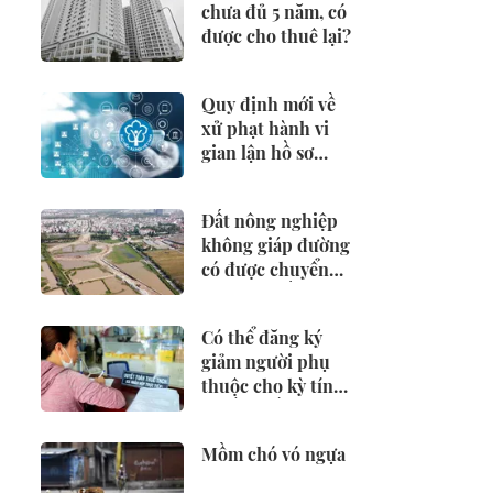
chưa đủ 5 năm, có
được cho thuê lại?
Quy định mới về
xử phạt hành vi
gian lận hồ sơ
hưởng BHXH,
BHTN
Đất nông nghiệp
không giáp đường
có được chuyển
đổi sang đất ở?
Có thể đăng ký
giảm người phụ
thuộc cho kỳ tính
thuế từ đầu năm
2026 không?
Mồm chó vó ngựa