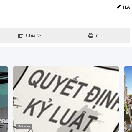
H.A
Chia sẻ
In
Đời sống
Đờ