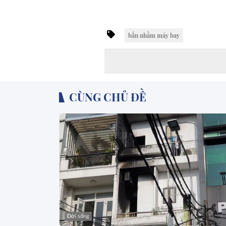
bắn nhầm máy bay
CÙNG CHỦ ĐỀ
Đời sống