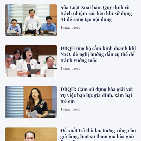
Sửa Luật Xuất bản: Quy định rõ
trách nhiệm các bên khi sử dụng
AI để sáng tạo nội dung
1 ngày trước
ĐBQH ủng hộ cấm kinh doanh khí
N2O, đề nghị hướng dẫn cụ thể để
tránh vướng mắc
1 ngày trước
ĐBQH: Cấm sử dụng hòa giải với
vụ việc bạo lực gia đình, xâm hại
trẻ em
1 ngày trước
Đề xuất trả thù lao tương xứng cho
già làng, luật sư tham gia hòa giải