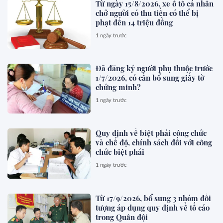
Từ ngày 15/8/2026, xe ô tô cá nhân
chở người có thu tiền có thể bị
phạt đến 14 triệu đồng
1 ngày trước
Đã đăng ký người phụ thuộc trước
1/7/2026, có cần bổ sung giấy tờ
chứng minh?
1 ngày trước
Quy định về biệt phái công chức
và chế độ, chính sách đối với công
chức biệt phái
1 ngày trước
Từ 17/9/2026, bổ sung 3 nhóm đối
tượng áp dụng quy định về tố cáo
trong Quân đội