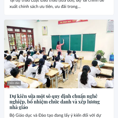
Tại dự thảo Luật Đấu thầu (sửa đổi), Bộ Tài chính đề
xuất chính sách ưu tiên, ưu đãi trong...
Diễn đàn
Dự kiến sửa một số quy định chuẩn nghề
nghiệp, bổ nhiệm chức danh và xếp lương
nhà giáo
Bộ Giáo dục và Đào tạo đang lấy ý kiến đối với dự