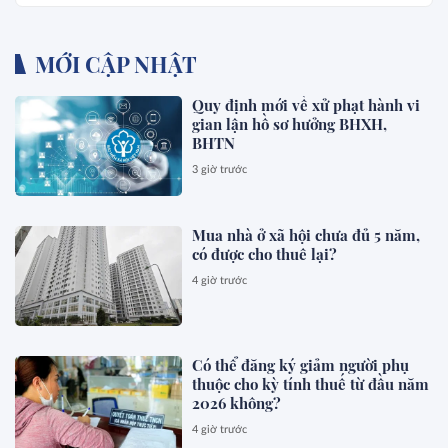
MỚI CẬP NHẬT
Quy định mới về xử phạt hành vi
gian lận hồ sơ hưởng BHXH,
BHTN
3 giờ trước
Mua nhà ở xã hội chưa đủ 5 năm,
có được cho thuê lại?
4 giờ trước
Có thể đăng ký giảm người phụ
thuộc cho kỳ tính thuế từ đầu năm
2026 không?
4 giờ trước