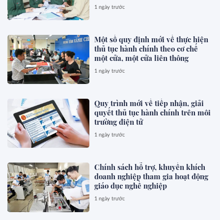
1 ngày trước
Một số quy định mới về thực hiện
thủ tục hành chính theo cơ chế
một cửa, một cửa liên thông
1 ngày trước
Quy trình mới về tiếp nhận, giải
quyết thủ tục hành chính trên môi
trường điện tử
1 ngày trước
Chính sách hỗ trợ, khuyến khích
doanh nghiệp tham gia hoạt động
giáo dục nghề nghiệp
1 ngày trước