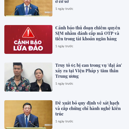
ở cơ sở
1 ngày trước
Cảnh báo thủ đoạn chiếm quyền
SIM nhằm đánh cắp mã OTP và
tiền trong tài khoản ngân hàng
1 ngày trước
Truy tố 65 bị can trong vụ 'đại án'
xảy ra tại Viện Pháp y tâm thần
Trung ương
1 ngày trước
Đề xuất bỏ quy định về sát hạch
và cấp chứng chỉ hành nghề kiến
trúc
1 ngày trước