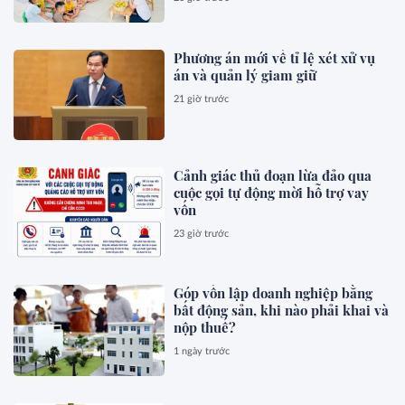
Phương án mới về tỉ lệ xét xử vụ
án và quản lý giam giữ
21 giờ trước
Cảnh giác thủ đoạn lừa đảo qua
cuộc gọi tự động mời hỗ trợ vay
vốn
23 giờ trước
Góp vốn lập doanh nghiệp bằng
bất động sản, khi nào phải khai và
nộp thuế?
1 ngày trước