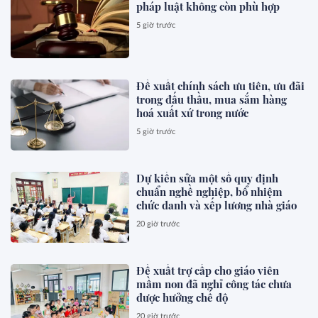
pháp luật không còn phù hợp
5 giờ trước
Đề xuất chính sách ưu tiên, ưu đãi
trong đấu thầu, mua sắm hàng
hoá xuất xứ trong nước
5 giờ trước
Dự kiến sửa một số quy định
chuẩn nghề nghiệp, bổ nhiệm
chức danh và xếp lương nhà giáo
20 giờ trước
Đề xuất trợ cấp cho giáo viên
mầm non đã nghỉ công tác chưa
được hưởng chế độ
20 giờ trước