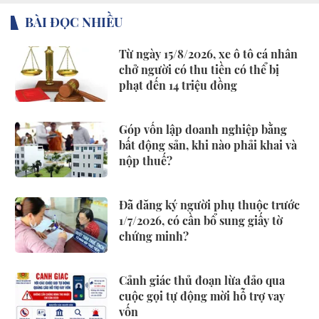
BÀI ĐỌC NHIỀU
Từ ngày 15/8/2026, xe ô tô cá nhân
chở người có thu tiền có thể bị
phạt đến 14 triệu đồng
Góp vốn lập doanh nghiệp bằng
bất động sản, khi nào phải khai và
nộp thuế?
Đã đăng ký người phụ thuộc trước
1/7/2026, có cần bổ sung giấy tờ
chứng minh?
Cảnh giác thủ đoạn lừa đảo qua
cuộc gọi tự động mời hỗ trợ vay
vốn