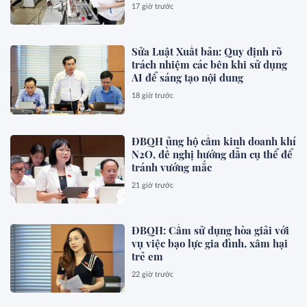
17 giờ trước
Sửa Luật Xuất bản: Quy định rõ
trách nhiệm các bên khi sử dụng
AI để sáng tạo nội dung
18 giờ trước
ĐBQH ủng hộ cấm kinh doanh khí
N2O, đề nghị hướng dẫn cụ thể để
tránh vướng mắc
21 giờ trước
ĐBQH: Cấm sử dụng hòa giải với
vụ việc bạo lực gia đình, xâm hại
trẻ em
22 giờ trước