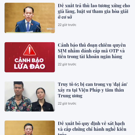
Đề xuất trả thù lao tương xứng cho
già làng, luật sư tham gia hòa giải
ở cơ sở
22 giờ trước
Cảnh báo thủ đoạn chiếm quyền
SIM nhằm đánh cắp mã OTP và
tiền trong tài khoản ngân hàng
22 giờ trước
Truy tố 65 bị can trong vụ 'đại án'
xảy ra tại Viện Pháp y tâm thần
Trung ương
22 giờ trước
Đề xuất bỏ quy định về sát hạch
và cấp chứng chỉ hành nghề kiến
trúc