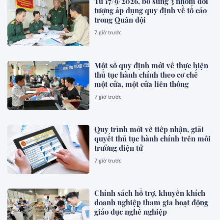
Từ 17/9/2026, bổ sung 3 nhóm đối
tượng áp dụng quy định về tố cáo
trong Quân đội
7 giờ trước
Một số quy định mới về thực hiện
thủ tục hành chính theo cơ chế
một cửa, một cửa liên thông
7 giờ trước
Quy trình mới về tiếp nhận, giải
quyết thủ tục hành chính trên môi
trường điện tử
7 giờ trước
Chính sách hỗ trợ, khuyến khích
doanh nghiệp tham gia hoạt động
giáo dục nghề nghiệp