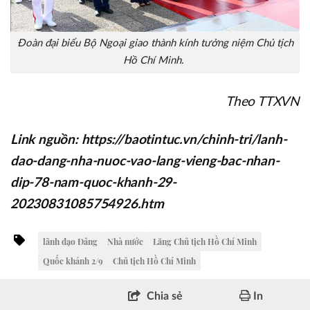
Đoàn đại biểu Bộ Ngoại giao thành kính tưởng niệm Chủ tịch
Hồ Chí Minh.
Theo TTXVN
Link nguồn: https://baotintuc.vn/chinh-tri/lanh-
dao-dang-nha-nuoc-vao-lang-vieng-bac-nhan-
dip-78-nam-quoc-khanh-29-
20230831085754926.htm
lãnh đạo Đảng
Nhà nước
Lăng Chủ tịch Hồ Chí Minh
Quốc khánh 2/9
Chủ tịch Hồ Chí Minh
Chia sẻ
In