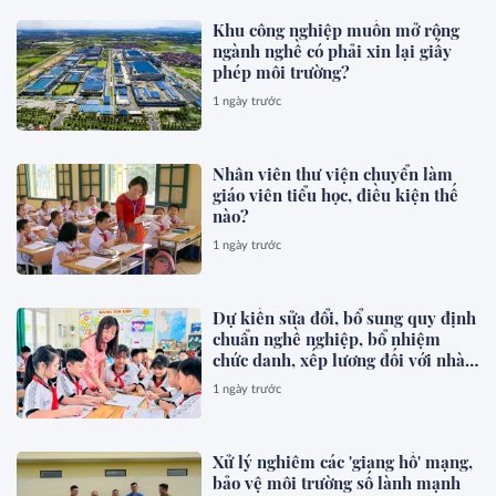
Khu công nghiệp muốn mở rộng
ngành nghề có phải xin lại giấy
phép môi trường?
1 ngày trước
Nhân viên thư viện chuyển làm
giáo viên tiểu học, điều kiện thế
nào?
1 ngày trước
Dự kiến sửa đổi, bổ sung quy định
chuẩn nghề nghiệp, bổ nhiệm
chức danh, xếp lương đối với nhà
giáo
1 ngày trước
Xử lý nghiêm các 'giang hồ' mạng,
bảo vệ môi trường số lành mạnh