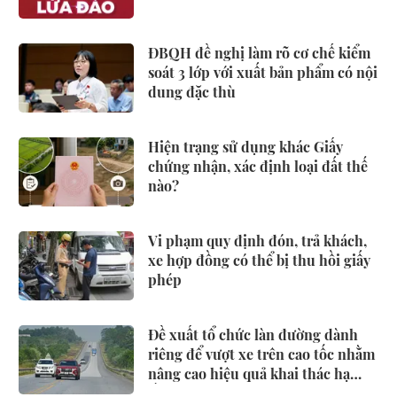
ĐBQH đề nghị làm rõ cơ chế kiểm
soát 3 lớp với xuất bản phẩm có nội
dung đặc thù
Hiện trạng sử dụng khác Giấy
chứng nhận, xác định loại đất thế
nào?
Vi phạm quy định đón, trả khách,
xe hợp đồng có thể bị thu hồi giấy
phép
Đề xuất tổ chức làn đường dành
riêng để vượt xe trên cao tốc nhằm
nâng cao hiệu quả khai thác hạ
tầng, giảm xung đột giao thông,