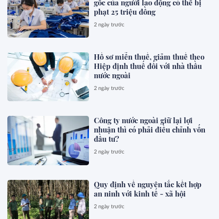
gốc của người lao động có thể bị
phạt 25 triệu đồng
2 ngày trước
Hồ sơ miễn thuế, giảm thuế theo
Hiệp định thuế đối với nhà thầu
nước ngoài
2 ngày trước
Công ty nước ngoài giữ lại lợi
nhuận thì có phải điều chỉnh vốn
đầu tư?
2 ngày trước
Quy định về nguyên tắc kết hợp
an ninh với kinh tế - xã hội
2 ngày trước