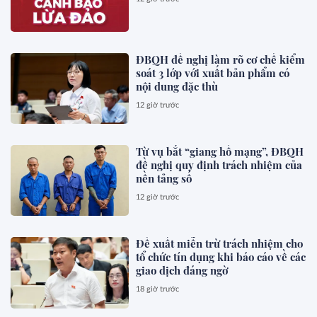
ĐBQH đề nghị làm rõ cơ chế kiểm
soát 3 lớp với xuất bản phẩm có
nội dung đặc thù
12 giờ trước
Từ vụ bắt “giang hồ mạng”, ĐBQH
đề nghị quy định trách nhiệm của
nền tảng số
12 giờ trước
Đề xuất miễn trừ trách nhiệm cho
tổ chức tín dụng khi báo cáo về các
giao dịch đáng ngờ
18 giờ trước