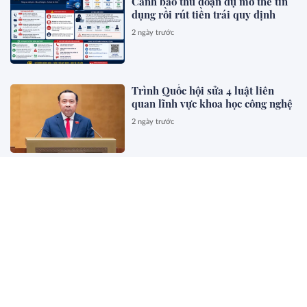
Cảnh báo thủ đoạn dụ mở thẻ tín
dụng rồi rút tiền trái quy định
2 ngày trước
Trình Quốc hội sửa 4 luật liên
quan lĩnh vực khoa học công nghệ
2 ngày trước
Đề xuất cắt giảm 40 thủ tục, 40
điều kiện kinh doanh lĩnh vực
nông nghiệp và môi trường
2 ngày trước
Mồm chó vó ngựa
2 ngày trước