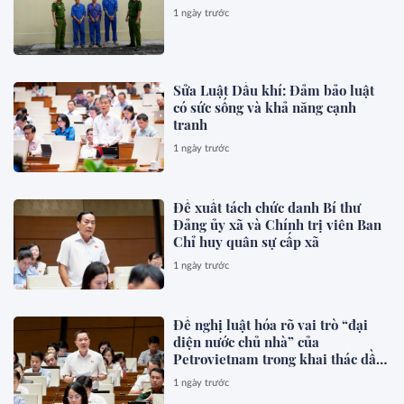
1 ngày trước
Sửa Luật Dầu khí: Đảm bảo luật
có sức sống và khả năng cạnh
tranh
1 ngày trước
Đề xuất tách chức danh Bí thư
Đảng ủy xã và Chính trị viên Ban
Chỉ huy quân sự cấp xã
1 ngày trước
Đề nghị luật hóa rõ vai trò “đại
diện nước chủ nhà” của
Petrovietnam trong khai thác dầu
khí
1 ngày trước