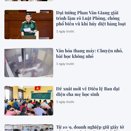
Đại tướng Phan Văn Giang giải
trình làm rõ Luật Phòng, chống
phổ biến vũ khí hủy diệt hàng loạt
1 ngày trước
Văn hóa thang máy: Chuyện nhỏ,
bài học không nhỏ
1 ngày trước
Đề xuất mới về Điều lệ Ban đại
diện cha mẹ học sinh
1 ngày trước
Từ 10/9, doanh nghiệp giữ giấy tờ