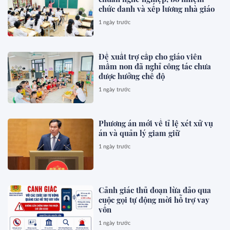
chức danh và xếp lương nhà giáo
1 ngày trước
Đề xuất trợ cấp cho giáo viên
mầm non đã nghỉ công tác chưa
được hưởng chế độ
1 ngày trước
Phương án mới về tỉ lệ xét xử vụ
án và quản lý giam giữ
1 ngày trước
Cảnh giác thủ đoạn lừa đảo qua
cuộc gọi tự động mời hỗ trợ vay
vốn
1 ngày trước