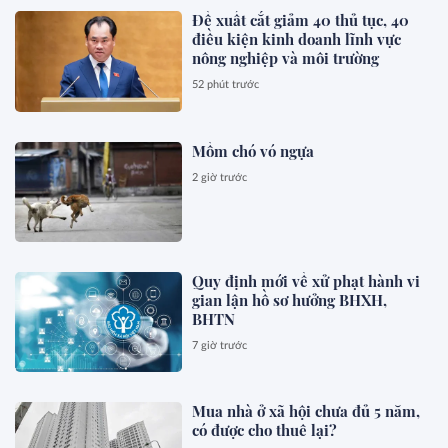
Đề xuất cắt giảm 40 thủ tục, 40
điều kiện kinh doanh lĩnh vực
nông nghiệp và môi trường
52 phút trước
Mồm chó vó ngựa
2 giờ trước
Quy định mới về xử phạt hành vi
gian lận hồ sơ hưởng BHXH,
BHTN
7 giờ trước
Mua nhà ở xã hội chưa đủ 5 năm,
có được cho thuê lại?