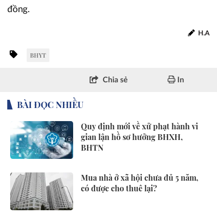
đồng.
H.A
BHYT
Chia sẻ
In
BÀI ĐỌC NHIỀU
Quy định mới về xử phạt hành vi
gian lận hồ sơ hưởng BHXH,
BHTN
Mua nhà ở xã hội chưa đủ 5 năm,
có được cho thuê lại?