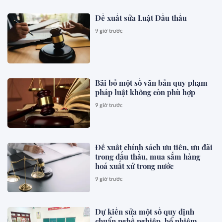
Đề xuất sửa Luật Đấu thầu
9 giờ trước
Bãi bỏ một số văn bản quy phạm
pháp luật không còn phù hợp
9 giờ trước
Đề xuất chính sách ưu tiên, ưu đãi
trong đấu thầu, mua sắm hàng
hoá xuất xứ trong nước
9 giờ trước
Dự kiến sửa một số quy định
chuẩn nghề nghiệp, bổ nhiệm