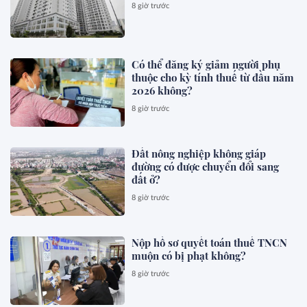
8 giờ trước
Có thể đăng ký giảm người phụ
thuộc cho kỳ tính thuế từ đầu năm
2026 không?
8 giờ trước
Đất nông nghiệp không giáp
đường có được chuyển đổi sang
đất ở?
8 giờ trước
Nộp hồ sơ quyết toán thuế TNCN
muộn có bị phạt không?
8 giờ trước