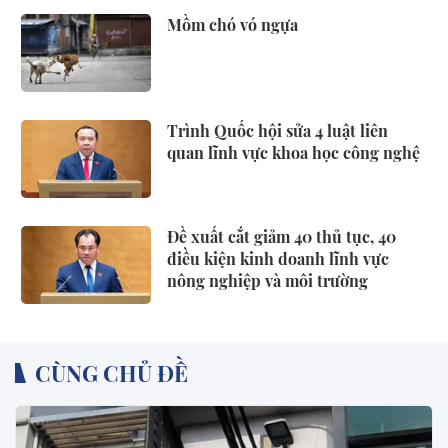
Mồm chó vó ngựa
Trình Quốc hội sửa 4 luật liên
quan lĩnh vực khoa học công nghệ
Đề xuất cắt giảm 40 thủ tục, 40
điều kiện kinh doanh lĩnh vực
nông nghiệp và môi trường
CÙNG CHỦ ĐỀ