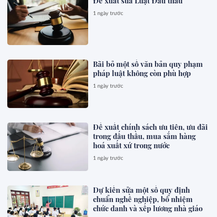
Đề xuất sửa Luật Đấu thầu
1 ngày trước
Bãi bỏ một số văn bản quy phạm
pháp luật không còn phù hợp
1 ngày trước
Đề xuất chính sách ưu tiên, ưu đãi
trong đấu thầu, mua sắm hàng
hoá xuất xứ trong nước
1 ngày trước
Dự kiến sửa một số quy định
chuẩn nghề nghiệp, bổ nhiệm
chức danh và xếp lương nhà giáo