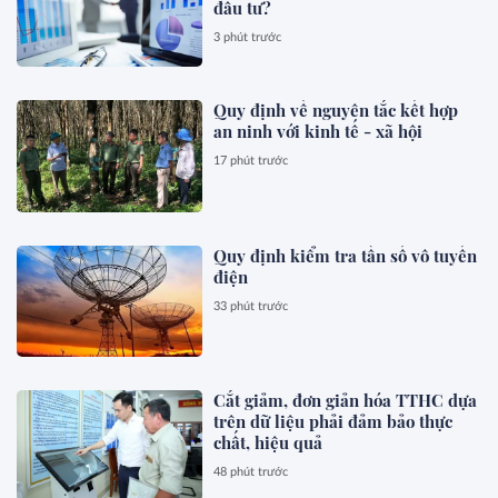
đầu tư?
3 phút trước
Quy định về nguyên tắc kết hợp
an ninh với kinh tế - xã hội
17 phút trước
Quy định kiểm tra tần số vô tuyến
điện
33 phút trước
Cắt giảm, đơn giản hóa TTHC dựa
trên dữ liệu phải đảm bảo thực
chất, hiệu quả
48 phút trước