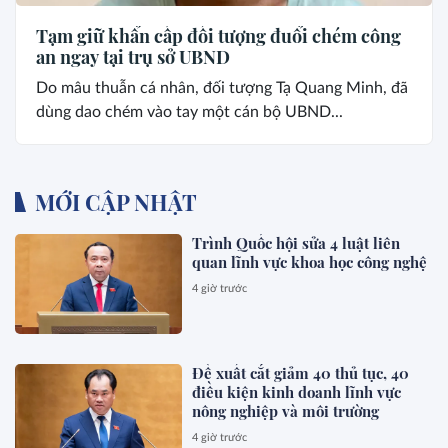
Tạm giữ khẩn cấp đối tượng đuổi chém công
an ngay tại trụ sở UBND
Do mâu thuẫn cá nhân, đối tượng Tạ Quang Minh, đã
dùng dao chém vào tay một cán bộ UBND...
MỚI CẬP NHẬT
Trình Quốc hội sửa 4 luật liên
quan lĩnh vực khoa học công nghệ
4 giờ trước
Đề xuất cắt giảm 40 thủ tục, 40
điều kiện kinh doanh lĩnh vực
nông nghiệp và môi trường
4 giờ trước