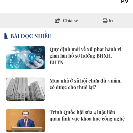
P.V
Chia sẻ
In
BÀI ĐỌC NHIỀU
Quy định mới về xử phạt hành vi
gian lận hồ sơ hưởng BHXH,
BHTN
Mua nhà ở xã hội chưa đủ 5 năm,
có được cho thuê lại?
Trình Quốc hội sửa 4 luật liên
quan lĩnh vực khoa học công nghệ