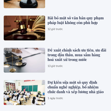
Bãi bỏ một số văn bản quy phạm
pháp luật không còn phù hợp
12 giờ trước
Đề xuất chính sách ưu tiên, ưu đãi
trong đấu thầu, mua sắm hàng
hoá xuất xứ trong nước
13 giờ trước
Dự kiến sửa một số quy định
chuẩn nghề nghiệp, bổ nhiệm
chức danh và xếp lương nhà giáo
1 ngày trước