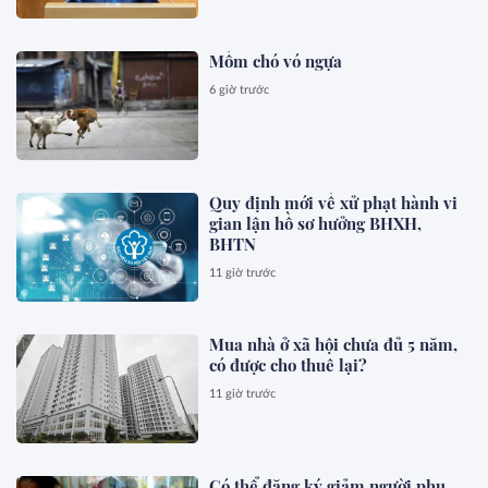
Mồm chó vó ngựa
6 giờ trước
Quy định mới về xử phạt hành vi
gian lận hồ sơ hưởng BHXH,
BHTN
11 giờ trước
Mua nhà ở xã hội chưa đủ 5 năm,
có được cho thuê lại?
11 giờ trước
Có thể đăng ký giảm người phụ