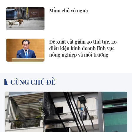
Mồm chó vó ngựa
Đề xuất cắt giảm 40 thủ tục, 40
điều kiện kinh doanh lĩnh vực
nông nghiệp và môi trường
CÙNG CHỦ ĐỀ