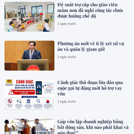
Đề xuất trợ cấp cho giáo viên
mầm non đã nghỉ công tác chưa
được hưởng chế độ
1 ngày trước
Phương án mới về tỉ lệ xét xử vụ
án và quản lý giam giữ
1 ngày trước
Cảnh giác thủ đoạn lừa đảo qua
cuộc gọi tự động mời hỗ trợ vay
vốn
1 ngày trước
Góp vốn lập doanh nghiệp bằng
bất động sản, khi nào phải khai và
nộp thuế?