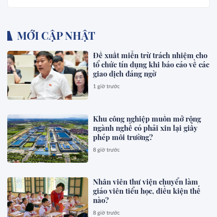
MỚI CẬP NHẬT
Đề xuất miễn trừ trách nhiệm cho
tổ chức tín dụng khi báo cáo về các
giao dịch đáng ngờ
1 giờ trước
Khu công nghiệp muốn mở rộng
ngành nghề có phải xin lại giấy
phép môi trường?
8 giờ trước
Nhân viên thư viện chuyển làm
giáo viên tiểu học, điều kiện thế
nào?
8 giờ trước