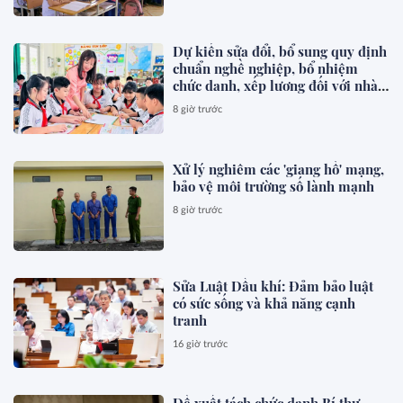
Dự kiến sửa đổi, bổ sung quy định
chuẩn nghề nghiệp, bổ nhiệm
chức danh, xếp lương đối với nhà
giáo
8 giờ trước
Xử lý nghiêm các 'giang hồ' mạng,
bảo vệ môi trường số lành mạnh
8 giờ trước
Sửa Luật Dầu khí: Đảm bảo luật
có sức sống và khả năng cạnh
tranh
16 giờ trước