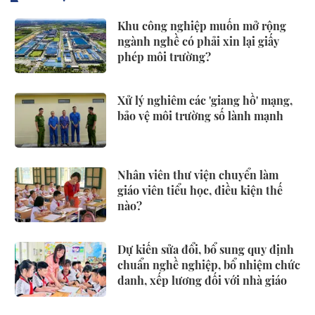
Khu công nghiệp muốn mở rộng
ngành nghề có phải xin lại giấy
phép môi trường?
Xử lý nghiêm các 'giang hồ' mạng,
bảo vệ môi trường số lành mạnh
Nhân viên thư viện chuyển làm
giáo viên tiểu học, điều kiện thế
nào?
Dự kiến sửa đổi, bổ sung quy định
chuẩn nghề nghiệp, bổ nhiệm chức
danh, xếp lương đối với nhà giáo