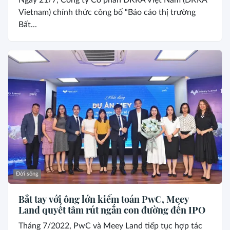
Ngày 21/7, Công ty Cổ phần DKRA Việt Nam (DKRA
Vietnam) chính thức công bố “Báo cáo thị trường
Bất...
Đời sống
Bắt tay với ông lớn kiểm toán PwC, Meey
Land quyết tâm rút ngắn con đường đến IPO
Tháng 7/2022, PwC và Meey Land tiếp tục hợp tác