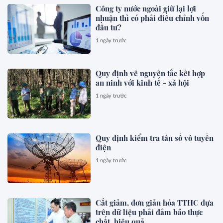
Công ty nước ngoài giữ lại lợi
nhuận thì có phải điều chỉnh vốn
đầu tư?
1 ngày trước
Quy định về nguyên tắc kết hợp
an ninh với kinh tế - xã hội
1 ngày trước
Quy định kiểm tra tần số vô tuyến
điện
1 ngày trước
Cắt giảm, đơn giản hóa TTHC dựa
trên dữ liệu phải đảm bảo thực
chất, hiệu quả