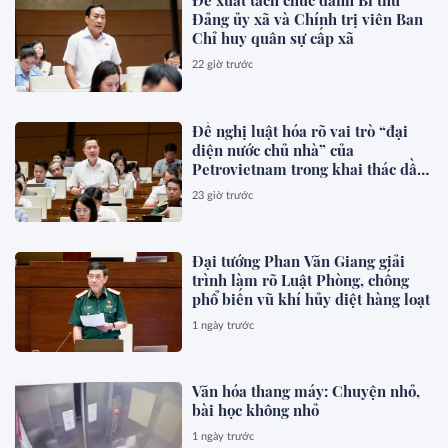
Đề xuất tách chức danh Bí thư
Đảng ủy xã và Chính trị viên Ban
Chỉ huy quân sự cấp xã
22 giờ trước
Đề nghị luật hóa rõ vai trò “đại
diện nước chủ nhà” của
Petrovietnam trong khai thác dầu
khí
23 giờ trước
Đại tướng Phan Văn Giang giải
trình làm rõ Luật Phòng, chống
phổ biến vũ khí hủy diệt hàng loạt
1 ngày trước
Văn hóa thang máy: Chuyện nhỏ,
bài học không nhỏ
1 ngày trước