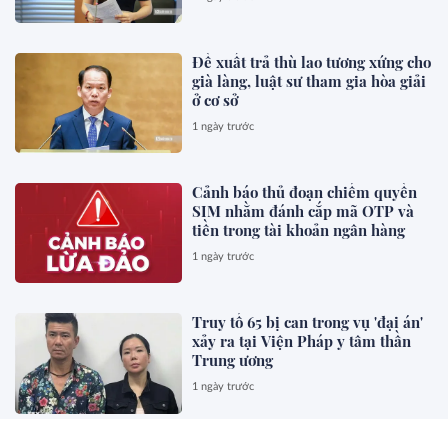
Đề xuất trả thù lao tương xứng cho
già làng, luật sư tham gia hòa giải
ở cơ sở
1 ngày trước
Cảnh báo thủ đoạn chiếm quyền
SIM nhằm đánh cắp mã OTP và
tiền trong tài khoản ngân hàng
1 ngày trước
Truy tố 65 bị can trong vụ 'đại án'
xảy ra tại Viện Pháp y tâm thần
Trung ương
1 ngày trước