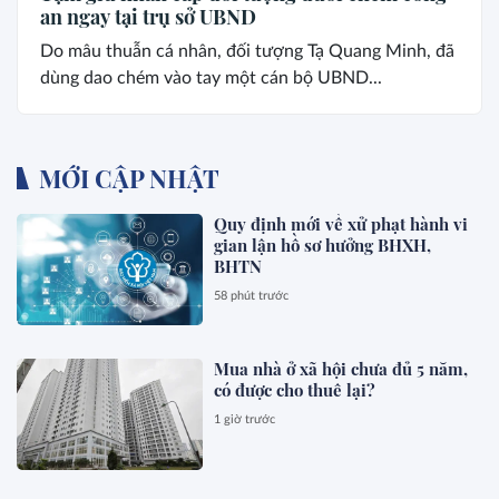
an ngay tại trụ sở UBND
Do mâu thuẫn cá nhân, đối tượng Tạ Quang Minh, đã
dùng dao chém vào tay một cán bộ UBND...
MỚI CẬP NHẬT
Quy định mới về xử phạt hành vi
gian lận hồ sơ hưởng BHXH,
BHTN
58 phút trước
Mua nhà ở xã hội chưa đủ 5 năm,
có được cho thuê lại?
1 giờ trước