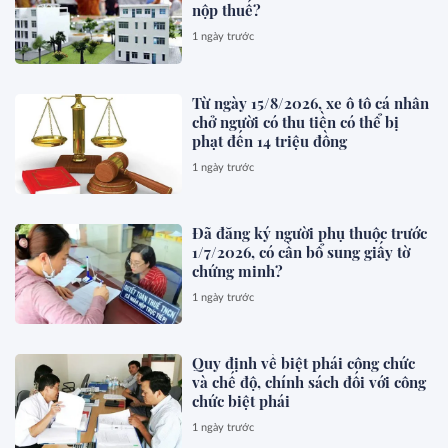
nộp thuế?
1 ngày trước
Từ ngày 15/8/2026, xe ô tô cá nhân
chở người có thu tiền có thể bị
phạt đến 14 triệu đồng
1 ngày trước
Đã đăng ký người phụ thuộc trước
1/7/2026, có cần bổ sung giấy tờ
chứng minh?
1 ngày trước
Quy định về biệt phái công chức
và chế độ, chính sách đối với công
chức biệt phái
1 ngày trước