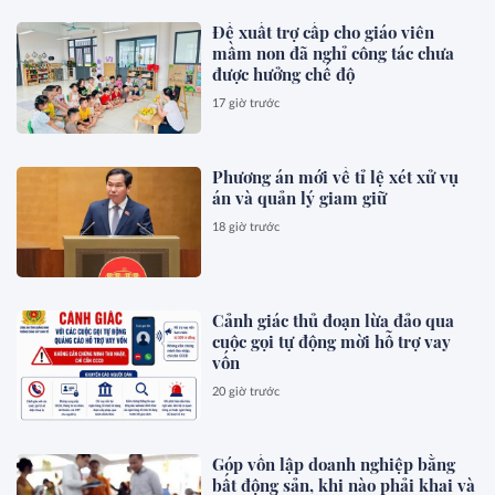
Đề xuất trợ cấp cho giáo viên
mầm non đã nghỉ công tác chưa
được hưởng chế độ
17 giờ trước
Phương án mới về tỉ lệ xét xử vụ
án và quản lý giam giữ
18 giờ trước
Cảnh giác thủ đoạn lừa đảo qua
cuộc gọi tự động mời hỗ trợ vay
vốn
20 giờ trước
Góp vốn lập doanh nghiệp bằng
bất động sản, khi nào phải khai và