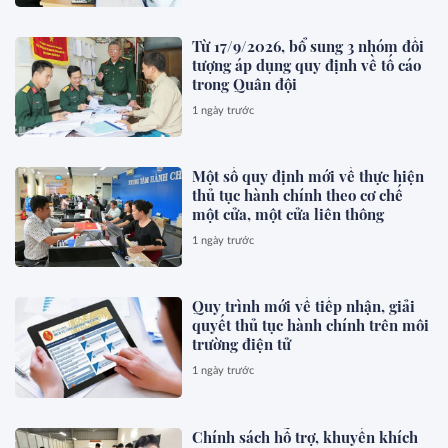
Từ 17/9/2026, bổ sung 3 nhóm đối
tượng áp dụng quy định về tố cáo
trong Quân đội
1 ngày trước
Một số quy định mới về thực hiện
thủ tục hành chính theo cơ chế
một cửa, một cửa liên thông
1 ngày trước
Quy trình mới về tiếp nhận, giải
quyết thủ tục hành chính trên môi
trường điện tử
1 ngày trước
Chính sách hỗ trợ, khuyến khích