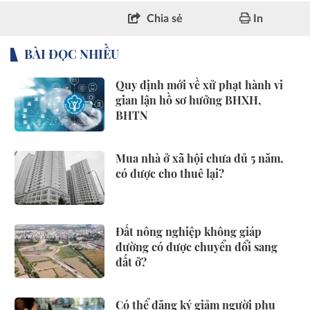
Chia sẻ
In
BÀI ĐỌC NHIỀU
Quy định mới về xử phạt hành vi
gian lận hồ sơ hưởng BHXH,
BHTN
Mua nhà ở xã hội chưa đủ 5 năm,
có được cho thuê lại?
Đất nông nghiệp không giáp
đường có được chuyển đổi sang
đất ở?
Có thể đăng ký giảm người phụ