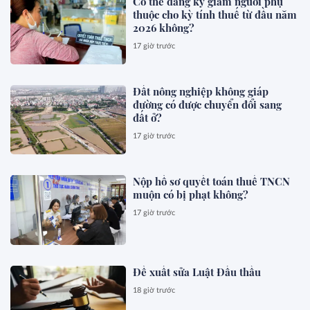
Có thể đăng ký giảm người phụ
thuộc cho kỳ tính thuế từ đầu năm
2026 không?
17 giờ trước
Đất nông nghiệp không giáp
đường có được chuyển đổi sang
đất ở?
17 giờ trước
Nộp hồ sơ quyết toán thuế TNCN
muộn có bị phạt không?
17 giờ trước
Đề xuất sửa Luật Đấu thầu
18 giờ trước