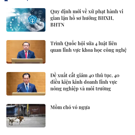
Quy định mới về xử phạt hành vi
gian lận hồ sơ hưởng BHXH,
BHTN
Trình Quốc hội sửa 4 luật liên
quan lĩnh vực khoa học công nghệ
Đề xuất cắt giảm 40 thủ tục, 40
điều kiện kinh doanh lĩnh vực
nông nghiệp và môi trường
Mồm chó vó ngựa