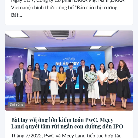
Ngày 21/7, Công ty Cổ phần DKRA Việt Nam (DKRA
Vietnam) chính thức công bố “Báo cáo thị trường
Bất...
Đời sống
Bắt tay với ông lớn kiểm toán PwC, Meey
Land quyết tâm rút ngắn con đường đến IPO
Tháng 7/2022, PwC và Meey Land tiếp tục hợp tác