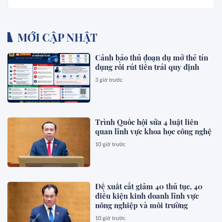
MỚI CẬP NHẬT
Cảnh báo thủ đoạn dụ mở thẻ tín
dụng rồi rút tiền trái quy định
3 giờ trước
Trình Quốc hội sửa 4 luật liên
quan lĩnh vực khoa học công nghệ
10 giờ trước
Đề xuất cắt giảm 40 thủ tục, 40
điều kiện kinh doanh lĩnh vực
nông nghiệp và môi trường
10 giờ trước