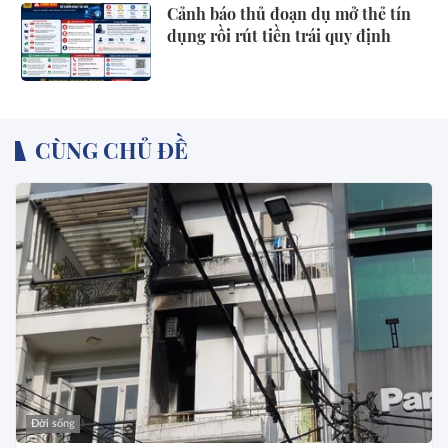
Cảnh báo thủ đoạn dụ mở thẻ tín
dụng rồi rút tiền trái quy định
CÙNG CHỦ ĐỀ
Đời sống