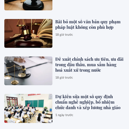
Bãi bỏ một số văn bản quy phạm
pháp luật không còn phù hợp
18 giờ trước
Đề xuất chính sách ưu tiên, ưu đãi
trong đấu thầu, mua sắm hàng
hoá xuất xứ trong nước
18 giờ trước
Dự kiến sửa một số quy định
chuẩn nghề nghiệp, bổ nhiệm
chức danh và xếp lương nhà giáo
1 ngày trước