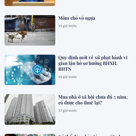
Mồm chó vó ngựa
11 giờ trước
Quy định mới về xử phạt hành vi
gian lận hồ sơ hưởng BHXH,
BHTN
16 giờ trước
Mua nhà ở xã hội chưa đủ 5 năm,
có được cho thuê lại?
17 giờ trước