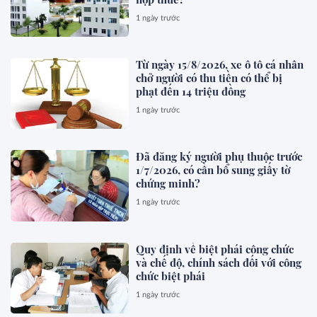
1 ngày trước
Từ ngày 15/8/2026, xe ô tô cá nhân
chở người có thu tiền có thể bị
phạt đến 14 triệu đồng
1 ngày trước
Đã đăng ký người phụ thuộc trước
1/7/2026, có cần bổ sung giấy tờ
chứng minh?
1 ngày trước
Quy định về biệt phái công chức
và chế độ, chính sách đối với công
chức biệt phái
1 ngày trước