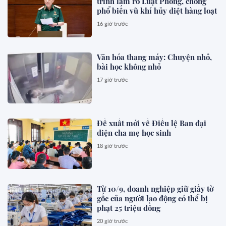
trình làm rõ Luật Phòng, chống
phổ biến vũ khí hủy diệt hàng loạt
16 giờ trước
Văn hóa thang máy: Chuyện nhỏ,
bài học không nhỏ
17 giờ trước
Đề xuất mới về Điều lệ Ban đại
diện cha mẹ học sinh
18 giờ trước
Từ 10/9, doanh nghiệp giữ giấy tờ
gốc của người lao động có thể bị
phạt 25 triệu đồng
20 giờ trước