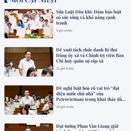
Sửa Luật Dầu khí: Đảm bảo luật
có sức sống và khả năng cạnh
tranh
5 giờ trước
Đề xuất tách chức danh Bí thư
Đảng ủy xã và Chính trị viên Ban
Chỉ huy quân sự cấp xã
11 giờ trước
Đề nghị luật hóa rõ vai trò “đại
diện nước chủ nhà” của
Petrovietnam trong khai thác dầu
khí
12 giờ trước
Đại tướng Phan Văn Giang giải