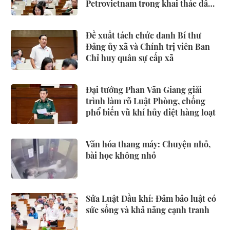
Petrovietnam trong khai thác dầu
khí
Đề xuất tách chức danh Bí thư
Đảng ủy xã và Chính trị viên Ban
Chỉ huy quân sự cấp xã
Đại tướng Phan Văn Giang giải
trình làm rõ Luật Phòng, chống
phổ biến vũ khí hủy diệt hàng loạt
Văn hóa thang máy: Chuyện nhỏ,
bài học không nhỏ
Sửa Luật Dầu khí: Đảm bảo luật có
sức sống và khả năng cạnh tranh