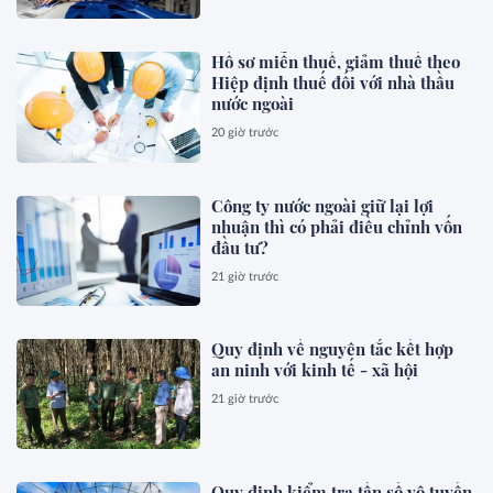
Hồ sơ miễn thuế, giảm thuế theo
Hiệp định thuế đối với nhà thầu
nước ngoài
20 giờ trước
Công ty nước ngoài giữ lại lợi
nhuận thì có phải điều chỉnh vốn
đầu tư?
21 giờ trước
Quy định về nguyên tắc kết hợp
an ninh với kinh tế - xã hội
21 giờ trước
Quy định kiểm tra tần số vô tuyến