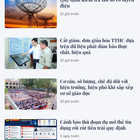
điện
21 giờ trước
Cắt giảm, đơn giản hóa TTHC dựa
trên dữ liệu phải đảm bảo thực
chất, hiệu quả
21 giờ trước
Cơ cấu, số lượng, chế độ đối với
hiệu trưởng, hiệu phó khi sắp xếp
cơ sở giáo dục
22 giờ trước
Cảnh báo thủ đoạn dụ mở thẻ tín
dụng rồi rút tiền trái quy định
1 ngày trước