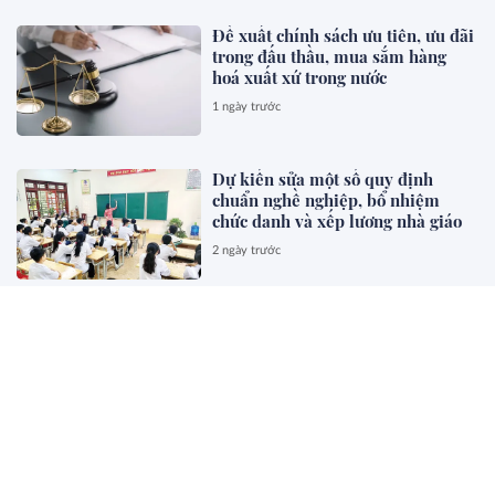
Đề xuất chính sách ưu tiên, ưu đãi
trong đấu thầu, mua sắm hàng
hoá xuất xứ trong nước
1 ngày trước
Dự kiến sửa một số quy định
chuẩn nghề nghiệp, bổ nhiệm
chức danh và xếp lương nhà giáo
2 ngày trước
Đề xuất trợ cấp cho giáo viên
mầm non đã nghỉ công tác chưa
được hưởng chế độ
2 ngày trước
Phương án mới về tỉ lệ xét xử vụ
án và quản lý giam giữ