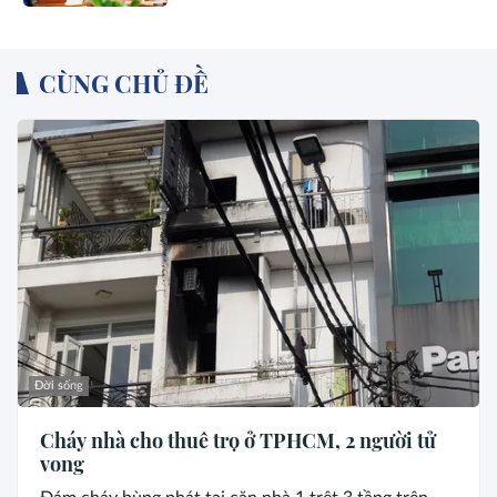
CÙNG CHỦ ĐỀ
Đời sống
Cháy nhà cho thuê trọ ở TPHCM, 2 người tử
vong