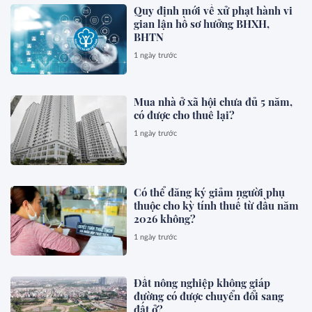
Quy định mới về xử phạt hành vi
gian lận hồ sơ hưởng BHXH,
BHTN
1 ngày trước
Mua nhà ở xã hội chưa đủ 5 năm,
có được cho thuê lại?
1 ngày trước
Có thể đăng ký giảm người phụ
thuộc cho kỳ tính thuế từ đầu năm
2026 không?
1 ngày trước
Đất nông nghiệp không giáp
đường có được chuyển đổi sang
đất ở?