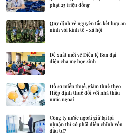
phạt 25 triệu đồng
Quy định về nguyên tắc kết hợp an
ninh với kinh tế - xã hội
Đề xuất mới về Điều lệ Ban đại
diện cha mẹ học sinh
Hồ sơ miễn thuế, giảm thuế theo
Hiệp định thuế đối với nhà thầu
nước ngoài
Công ty nước ngoài giữ lại lợi
nhuận thì có phải điều chỉnh vốn
đầu tư?