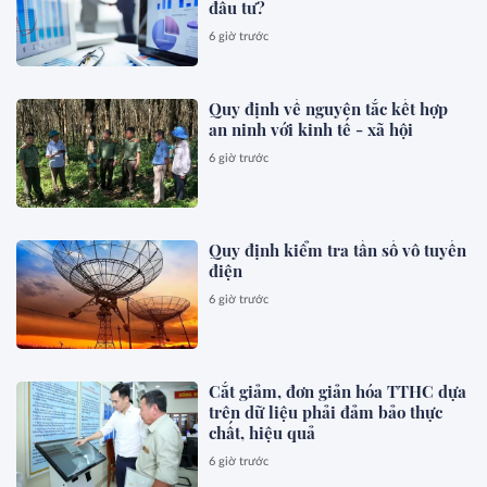
đầu tư?
6 giờ trước
Quy định về nguyên tắc kết hợp
an ninh với kinh tế - xã hội
6 giờ trước
Quy định kiểm tra tần số vô tuyến
điện
6 giờ trước
Cắt giảm, đơn giản hóa TTHC dựa
trên dữ liệu phải đảm bảo thực
chất, hiệu quả
6 giờ trước