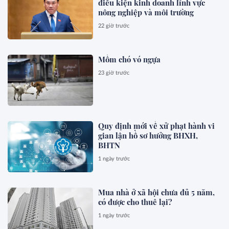
điều kiện kinh doanh lĩnh vực
nông nghiệp và môi trường
22 giờ trước
Mồm chó vó ngựa
23 giờ trước
Quy định mới về xử phạt hành vi
gian lận hồ sơ hưởng BHXH,
BHTN
1 ngày trước
Mua nhà ở xã hội chưa đủ 5 năm,
có được cho thuê lại?
1 ngày trước