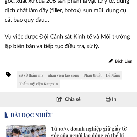
gốc, xuất xứ của 206 sản phẩm là vật tư y tế, dung
dịch chất làm đầy (filler, botox), sụn mũi, dụng cụ
cắt bao quy đầu…
Vụ việc được Đội Cảnh sát Kinh tế và Môi trường
lập biên bản và tiếp tục điều tra, xử lý.
Bích Liên
cơ sở thẩm mỹ
nhân viên lao công
Phẫu thuật
Đà Nẵng
Thẩm mỹ viện Kangzin
Chia sẻ
In
BÀI ĐỌC NHIỀU
Từ 10/9, doanh nghiệp giữ giấy tờ
gốc của người lao động có thể bị