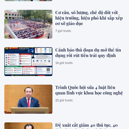
Cơ cấu, số lượng, chế độ đối với
hiệu trưởng, hiệu phó khi sắp xếp
cơ sở giáo dục
7 giờ trước
Cảnh báo thủ đoạn dụ mở thẻ tín
dụng rồi rút tiền trái quy định
16 giờ trước
Trình Quốc hội sửa 4 luật liên
quan lĩnh vực khoa học công nghệ
22 giờ trước
Đề xuất cắt giảm 40 thủ tục, 40