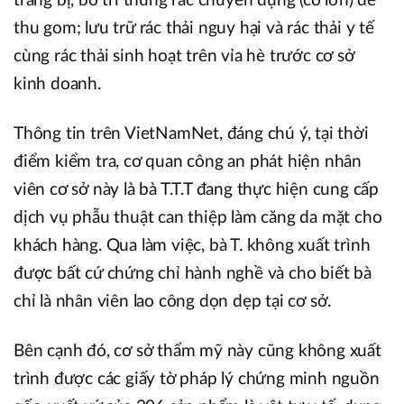
trang bị, bố trí thùng rác chuyên dụng (cỡ lớn) để
thu gom; lưu trữ rác thải nguy hại và rác thải y tế
cùng rác thải sinh hoạt trên vỉa hè trước cơ sở
kinh doanh.
Thông tin trên VietNamNet, đáng chú ý, tại thời
điểm kiểm tra, cơ quan công an phát hiện nhân
viên cơ sở này là bà T.T.T đang thực hiện cung cấp
dịch vụ phẫu thuật can thiệp làm căng da mặt cho
khách hàng. Qua làm việc, bà T. không xuất trình
được bất cứ chứng chỉ hành nghề và cho biết bà
chỉ là nhân viên lao công dọn dẹp tại cơ sở.
Bên cạnh đó, cơ sở thẩm mỹ này cũng không xuất
trình được các giấy tờ pháp lý chứng minh nguồn