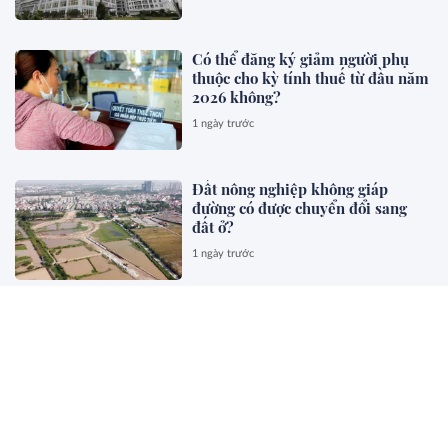
Có thể đăng ký giảm người phụ
thuộc cho kỳ tính thuế từ đầu năm
2026 không?
1 ngày trước
Đất nông nghiệp không giáp
đường có được chuyển đổi sang
đất ở?
1 ngày trước
Nộp hồ sơ quyết toán thuế TNCN
muộn có bị phạt không?
1 ngày trước