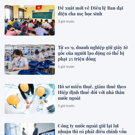
Đề xuất mới về Điều lệ Ban đại
diện cha mẹ học sinh
3 giờ trước
Từ 10/9, doanh nghiệp giữ giấy tờ
gốc của người lao động có thể bị
phạt 25 triệu đồng
5 giờ trước
Hồ sơ miễn thuế, giảm thuế theo
Hiệp định thuế đối với nhà thầu
nước ngoài
5 giờ trước
Công ty nước ngoài giữ lại lợi
nhuận thì có phải điều chỉnh vốn