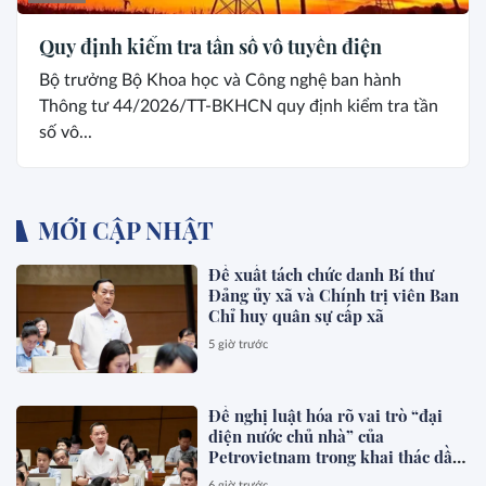
Quy định kiểm tra tần số vô tuyến điện
Bộ trưởng Bộ Khoa học và Công nghệ ban hành
Thông tư 44/2026/TT-BKHCN quy định kiểm tra tần
số vô...
MỚI CẬP NHẬT
Đề xuất tách chức danh Bí thư
Đảng ủy xã và Chính trị viên Ban
Chỉ huy quân sự cấp xã
5 giờ trước
Đề nghị luật hóa rõ vai trò “đại
diện nước chủ nhà” của
Petrovietnam trong khai thác dầu
khí
6 giờ trước