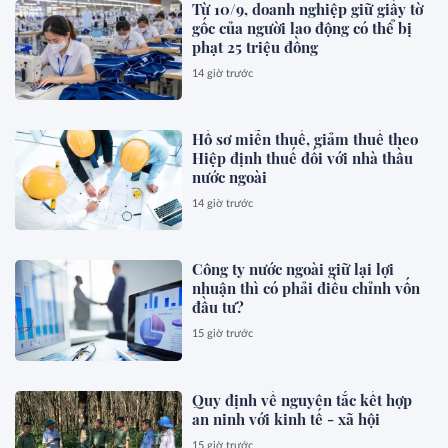
Từ 10/9, doanh nghiệp giữ giấy tờ
gốc của người lao động có thể bị
phạt 25 triệu đồng
14 giờ trước
Hồ sơ miễn thuế, giảm thuế theo
Hiệp định thuế đối với nhà thầu
nước ngoài
14 giờ trước
Công ty nước ngoài giữ lại lợi
nhuận thì có phải điều chỉnh vốn
đầu tư?
15 giờ trước
Quy định về nguyên tắc kết hợp
an ninh với kinh tế - xã hội
15 giờ trước