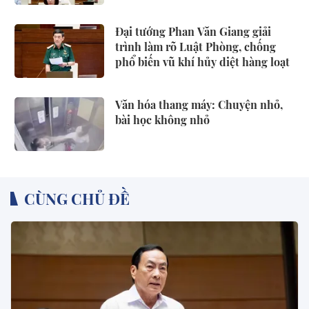
khí
Đại tướng Phan Văn Giang giải
trình làm rõ Luật Phòng, chống
phổ biến vũ khí hủy diệt hàng loạt
Văn hóa thang máy: Chuyện nhỏ,
bài học không nhỏ
CÙNG CHỦ ĐỀ