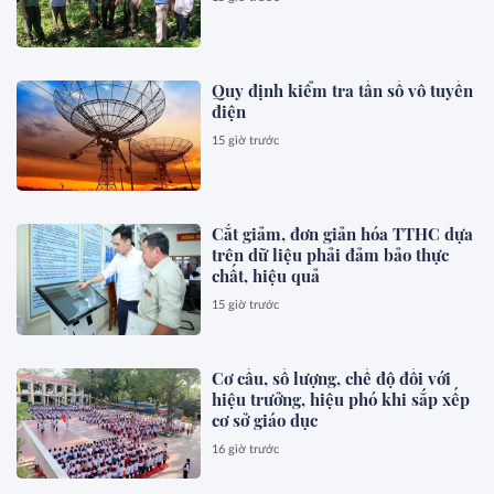
Quy định kiểm tra tần số vô tuyến
điện
15 giờ trước
Cắt giảm, đơn giản hóa TTHC dựa
trên dữ liệu phải đảm bảo thực
chất, hiệu quả
15 giờ trước
Cơ cấu, số lượng, chế độ đối với
hiệu trưởng, hiệu phó khi sắp xếp
cơ sở giáo dục
16 giờ trước