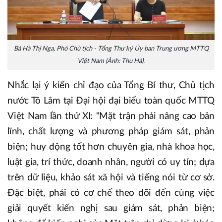
Bà Hà Thị Nga, Phó Chủ tịch - Tổng Thư ký Ủy ban Trung ương MTTQ
Việt Nam (Ảnh: Thu Hà).
Nhắc lại ý kiến chỉ đạo của Tổng Bí thư, Chủ tịch
nước Tô Lâm tại Đại hội đại biểu toàn quốc MTTQ
Việt Nam lần thứ XI: "Mặt trận phải nâng cao bản
lĩnh, chất lượng và phương pháp giám sát, phản
biện; huy động tốt hơn chuyên gia, nhà khoa học,
luật gia, trí thức, doanh nhân, người có uy tín; dựa
trên dữ liệu, khảo sát xã hội và tiếng nói từ cơ sở.
Đặc biệt, phải có cơ chế theo dõi đến cùng việc
giải quyết kiến nghị sau giám sát, phản biện;