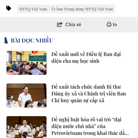
MTTQ Việt Nam
Ủy ban Trung ương MTTQ Việt Nam
Chia sẻ
In
BÀI ĐỌC NHIỀU
Đề xuất mới về Điều lệ Ban đại
diện cha mẹ học sinh
Đề xuất tách chức danh Bí thư
Đảng ủy xã và Chính trị viên Ban
Chỉ huy quân sự cấp xã
Đề nghị luật hóa rõ vai trò “đại
diện nước chủ nhà” của
Petrovietnam trong khai thác dầu