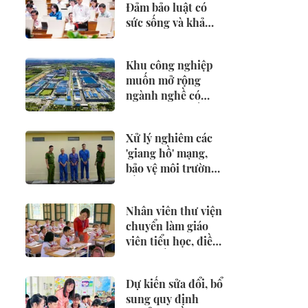
Đảm bảo luật có
sức sống và khả
năng cạnh tranh
Khu công nghiệp
muốn mở rộng
ngành nghề có
phải xin lại giấy
phép môi trường?
Xử lý nghiêm các
'giang hồ' mạng,
bảo vệ môi trường
số lành mạnh
Nhân viên thư viện
chuyển làm giáo
viên tiểu học, điều
kiện thế nào?
Dự kiến sửa đổi, bổ
sung quy định