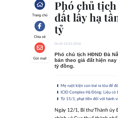
Phó chủ tịc
đất lấy hạ tầ
Trang chủ
tỷ
Chia sẻ
06:40 13/01/2018
Phó chủ tịch HĐND Đà Nẵ
Gửi mail
bán theo giá đất hiện nay
tỷ đồng.
Mẹ ruột kiện con trai ra tòa để đ
ICID Complex Hà Đông: Liệu có b
Từ 15/1, phạt tiền đối với hành 
Ngày 12/1, Bí thư Thành ủy 