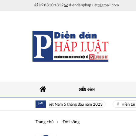
0983108812
diendanphapluat@gmail.com
DIỄN ĐÀN
Toàn cảnh kinh tế Việt Nam 5 tháng đầu năm 2023
Hiền tài là nguyê
Trang chủ
Đời sống