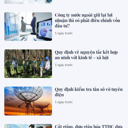
Công ty nước ngoài giữ lại lợi
nhuận thì có phải điều chỉnh vốn
đầu tư?
1 ngày trước
Quy định về nguyên tắc kết hợp
an ninh với kinh tế - xã hội
1 ngày trước
Quy định kiểm tra tần số vô tuyến
điện
1 ngày trước
Cắt giảm, đơn giản hóa TTHC dựa