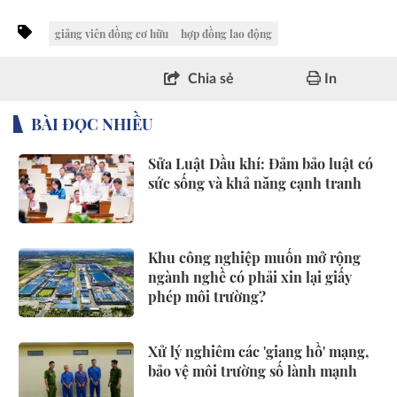
giảng viên đồng cơ hữu
hợp đồng lao động
Chia sẻ
In
BÀI ĐỌC NHIỀU
Sửa Luật Dầu khí: Đảm bảo luật có
sức sống và khả năng cạnh tranh
Khu công nghiệp muốn mở rộng
ngành nghề có phải xin lại giấy
phép môi trường?
Xử lý nghiêm các 'giang hồ' mạng,
bảo vệ môi trường số lành mạnh