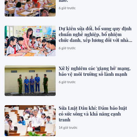
nào?
6 giờ trước
Dự kiến sửa đổi, bổ sung quy định
chuẩn nghề nghiệp, bổ nhiệm
chức danh, xếp lương đối với nhà
giáo
6 giờ trước
Xử lý nghiêm các 'giang hồ' mạng,
bảo vệ môi trường số lành mạnh
6 giờ trước
Sửa Luật Dầu khí: Đảm bảo luật
có sức sống và khả năng cạnh
tranh
14 giờ trước