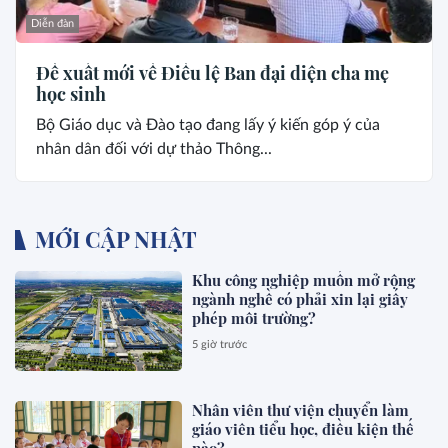
Diễn đàn
Đề xuất mới về Điều lệ Ban đại diện cha mẹ
học sinh
Bộ Giáo dục và Đào tạo đang lấy ý kiến góp ý của
nhân dân đối với dự thảo Thông...
MỚI CẬP NHẬT
Khu công nghiệp muốn mở rộng
ngành nghề có phải xin lại giấy
phép môi trường?
5 giờ trước
Nhân viên thư viện chuyển làm
giáo viên tiểu học, điều kiện thế