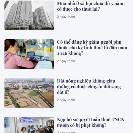
Mua nhà ở xã hội chưa đủ 5 năm,
có được cho thuê lại?
2 ngày trước
Có thể đăng ký giảm người phụ
thuộc cho kỳ tính thuế từ đầu năm
2026 không?
2 ngày trước
Đất nông nghiệp không giáp
đường có được chuyển đổi sang
đất ở?
2 ngày trước
Nộp hồ sơ quyết toán thuế TNCN
muộn có bị phạt không?
2 ngày trước