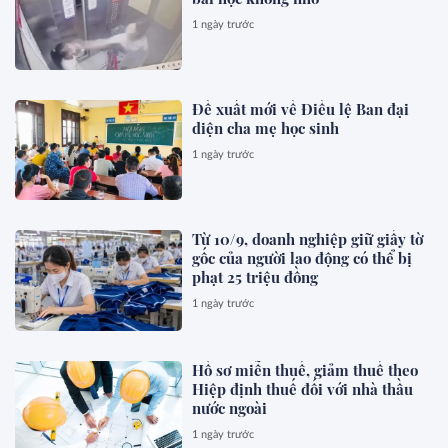
1 ngày trước
Đề xuất mới về Điều lệ Ban đại
diện cha mẹ học sinh
1 ngày trước
Từ 10/9, doanh nghiệp giữ giấy tờ
gốc của người lao động có thể bị
phạt 25 triệu đồng
1 ngày trước
Hồ sơ miễn thuế, giảm thuế theo
Hiệp định thuế đối với nhà thầu
nước ngoài
1 ngày trước