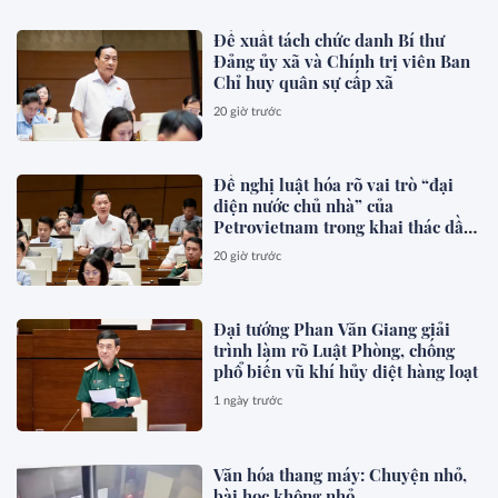
Đề xuất tách chức danh Bí thư
Đảng ủy xã và Chính trị viên Ban
Chỉ huy quân sự cấp xã
20 giờ trước
Đề nghị luật hóa rõ vai trò “đại
diện nước chủ nhà” của
Petrovietnam trong khai thác dầu
khí
20 giờ trước
Đại tướng Phan Văn Giang giải
trình làm rõ Luật Phòng, chống
phổ biến vũ khí hủy diệt hàng loạt
1 ngày trước
Văn hóa thang máy: Chuyện nhỏ,
bài học không nhỏ