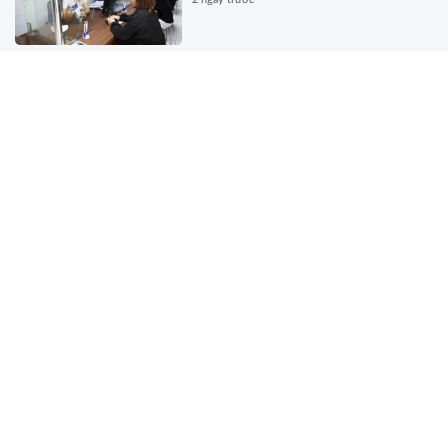
Đề xuất sửa Luật Đấu thầu
2 ngày trước
Bãi bỏ một số văn bản quy phạm
pháp luật không còn phù hợp
2 ngày trước
Đề xuất chính sách ưu tiên, ưu đãi
trong đấu thầu, mua sắm hàng
hoá xuất xứ trong nước
2 ngày trước