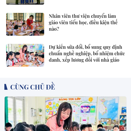
Nhân viên thư viện chuyển làm
giáo viên tiểu học, điều kiện thế
nào?
Dự kiến sửa đổi, bổ sung quy định
chuẩn nghề nghiệp, bổ nhiệm chức
danh, xếp lương đối với nhà giáo
CÙNG CHỦ ĐỀ