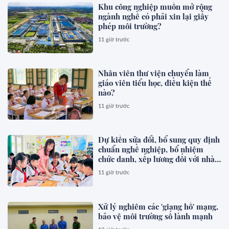
Khu công nghiệp muốn mở rộng
ngành nghề có phải xin lại giấy
phép môi trường?
11 giờ trước
Nhân viên thư viện chuyển làm
giáo viên tiểu học, điều kiện thế
nào?
11 giờ trước
Dự kiến sửa đổi, bổ sung quy định
chuẩn nghề nghiệp, bổ nhiệm
chức danh, xếp lương đối với nhà
giáo
11 giờ trước
Xử lý nghiêm các 'giang hồ' mạng,
bảo vệ môi trường số lành mạnh