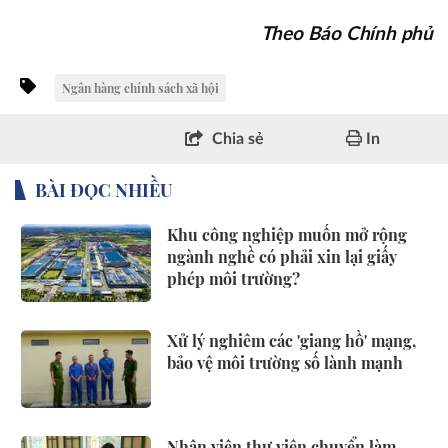
Theo Báo Chính phủ
Ngân hàng chính sách xã hội
Chia sẻ
In
BÀI ĐỌC NHIỀU
Khu công nghiệp muốn mở rộng
ngành nghề có phải xin lại giấy
phép môi trường?
Xử lý nghiêm các 'giang hồ' mạng,
bảo vệ môi trường số lành mạnh
Nhân viên thư viện chuyển làm