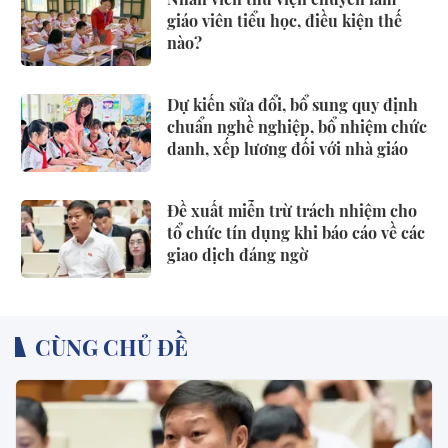
giáo viên tiểu học, điều kiện thế
nào?
Dự kiến sửa đổi, bổ sung quy định
chuẩn nghề nghiệp, bổ nhiệm chức
danh, xếp lương đối với nhà giáo
Đề xuất miễn trừ trách nhiệm cho
tổ chức tín dụng khi báo cáo về các
giao dịch đáng ngờ
CÙNG CHỦ ĐỀ