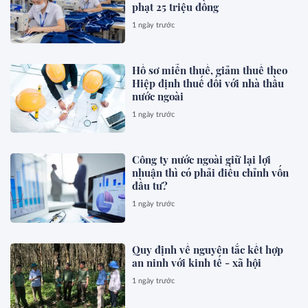
phạt 25 triệu đồng
1 ngày trước
Hồ sơ miễn thuế, giảm thuế theo
Hiệp định thuế đối với nhà thầu
nước ngoài
1 ngày trước
Công ty nước ngoài giữ lại lợi
nhuận thì có phải điều chỉnh vốn
đầu tư?
1 ngày trước
Quy định về nguyên tắc kết hợp
an ninh với kinh tế - xã hội
1 ngày trước