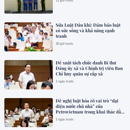
12 giờ trước
Sửa Luật Dầu khí: Đảm bảo luật
có sức sống và khả năng cạnh
tranh
20 giờ trước
Đề xuất tách chức danh Bí thư
Đảng ủy xã và Chính trị viên Ban
Chỉ huy quân sự cấp xã
1 ngày trước
Đề nghị luật hóa rõ vai trò “đại
diện nước chủ nhà” của
Petrovietnam trong khai thác dầu
khí
1 ngày trước