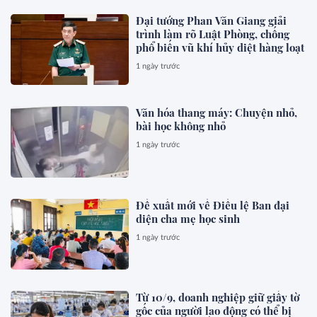
Đại tướng Phan Văn Giang giải
trình làm rõ Luật Phòng, chống
phổ biến vũ khí hủy diệt hàng loạt
1 ngày trước
Văn hóa thang máy: Chuyện nhỏ,
bài học không nhỏ
1 ngày trước
Đề xuất mới về Điều lệ Ban đại
diện cha mẹ học sinh
1 ngày trước
Từ 10/9, doanh nghiệp giữ giấy tờ
gốc của người lao động có thể bị