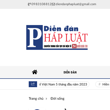
0983108812
diendanphapluat@gmail.com
DIỄN ĐÀN
Toàn cảnh kinh tế Việt Nam 5 tháng đầu năm 2023
Hiền tài là n
Trang chủ
Đời sống