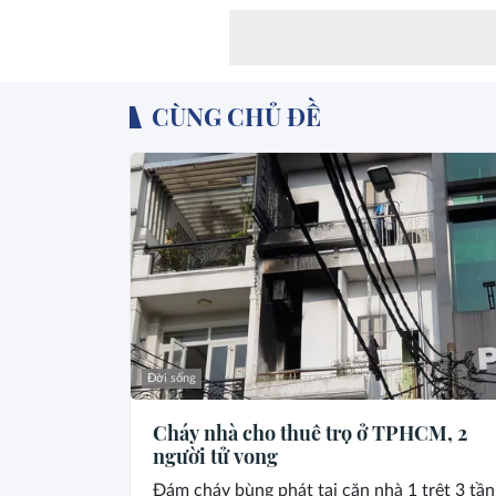
CÙNG CHỦ ĐỀ
Đời sống
Cháy nhà cho thuê trọ ở TPHCM, 2
người tử vong
Đám cháy bùng phát tại căn nhà 1 trệt 3 tần