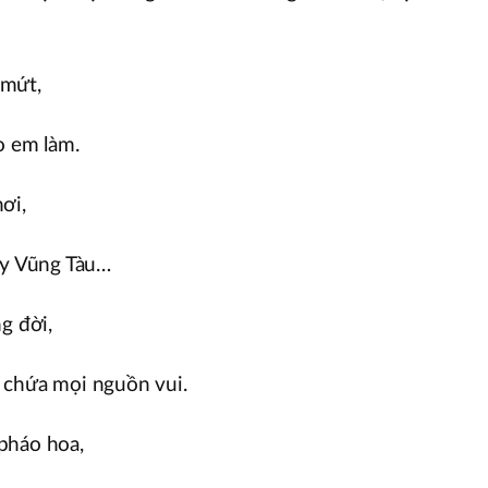
 mứt,
o em làm.
ơi,
ay Vũng Tàu…
g đời,
 chứa mọi nguồn vui.
pháo hoa,