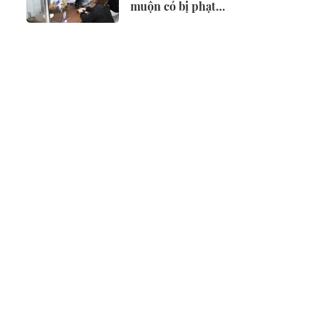
muộn có bị phạt
không?