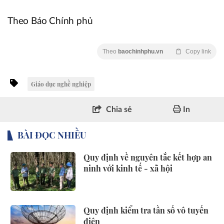
Theo Báo Chính phủ
Theo
baochinhphu.vn
Copy link
Giáo dục nghề nghiệp
Chia sẻ
In
BÀI ĐỌC NHIỀU
Quy định về nguyên tắc kết hợp an
ninh với kinh tế - xã hội
Quy định kiểm tra tần số vô tuyến
điện