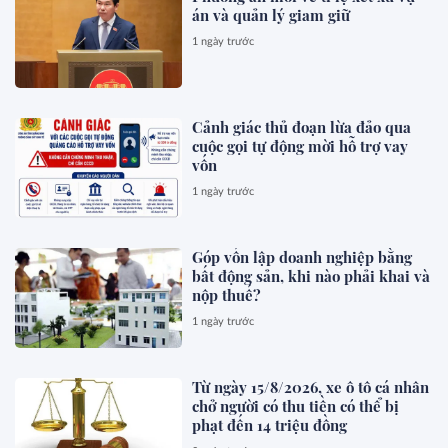
án và quản lý giam giữ
1 ngày trước
Cảnh giác thủ đoạn lừa đảo qua
cuộc gọi tự động mời hỗ trợ vay
vốn
1 ngày trước
Góp vốn lập doanh nghiệp bằng
bất động sản, khi nào phải khai và
nộp thuế?
1 ngày trước
Từ ngày 15/8/2026, xe ô tô cá nhân
chở người có thu tiền có thể bị
phạt đến 14 triệu đồng