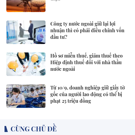
Công ty nước ngoài giữ lại lợi
nhuận thì có phải điều chỉnh vốn
đầu tư?
Hồ sơ miễn thuế, giảm thuế theo
Hiệp định thuế đối với nhà thầu
nước ngoài
Từ 10/9, doanh nghiệp giữ giấy tờ
gốc của người lao động có thể bị
phạt 25 triệu đồng
CÙNG CHỦ ĐỀ