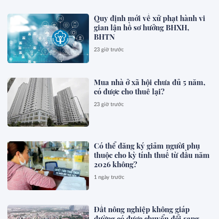
Quy định mới về xử phạt hành vi
gian lận hồ sơ hưởng BHXH,
BHTN
23 giờ trước
Mua nhà ở xã hội chưa đủ 5 năm,
có được cho thuê lại?
23 giờ trước
Có thể đăng ký giảm người phụ
thuộc cho kỳ tính thuế từ đầu năm
2026 không?
1 ngày trước
Đất nông nghiệp không giáp
đường có được chuyển đổi sang