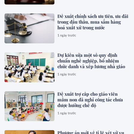
Đề xuất chính sách ưu tiên, ưu đãi
trong đấu thầu, mua sắm hàng
hoá xuất xứ trong nước
1 ngày trước
Dự kiến sửa một số quy định
chuẩn nghề nghiệp, bổ nhiệm
chức danh và xếp lương nhà giáo
1 ngày trước
Đề xuất trợ cấp cho giáo viên
mầm non đã nghỉ công tác chưa
được hưởng chế độ
1 ngày trước
Phương án mới về tỉ lệ xét xử vụ