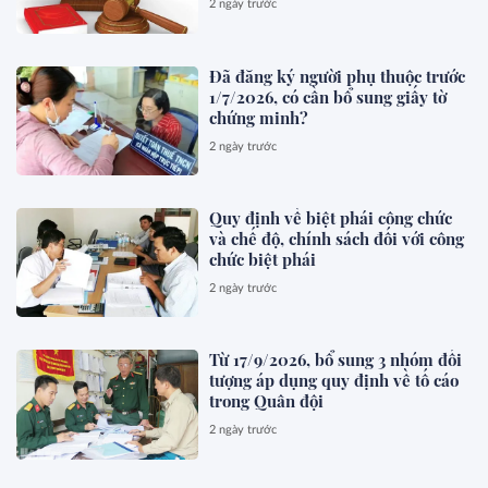
2 ngày trước
Đã đăng ký người phụ thuộc trước
1/7/2026, có cần bổ sung giấy tờ
chứng minh?
2 ngày trước
Quy định về biệt phái công chức
và chế độ, chính sách đối với công
chức biệt phái
2 ngày trước
Từ 17/9/2026, bổ sung 3 nhóm đối
tượng áp dụng quy định về tố cáo
trong Quân đội
2 ngày trước