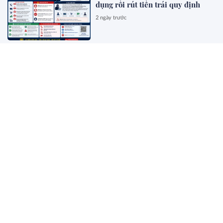
dụng rồi rút tiền trái quy định
2 ngày trước
Trình Quốc hội sửa 4 luật liên
quan lĩnh vực khoa học công nghệ
2 ngày trước
Đề xuất cắt giảm 40 thủ tục, 40
điều kiện kinh doanh lĩnh vực
nông nghiệp và môi trường
2 ngày trước
Mồm chó vó ngựa
2 ngày trước