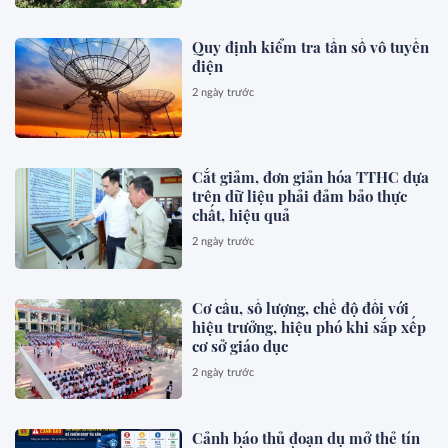
Quy định kiểm tra tần số vô tuyến
điện
2 ngày trước
Cắt giảm, đơn giản hóa TTHC dựa
trên dữ liệu phải đảm bảo thực
chất, hiệu quả
2 ngày trước
Cơ cấu, số lượng, chế độ đối với
hiệu trưởng, hiệu phó khi sắp xếp
cơ sở giáo dục
2 ngày trước
Cảnh báo thủ đoạn dụ mở thẻ tín