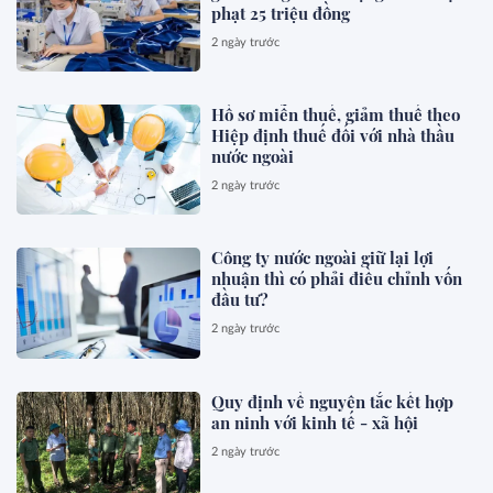
phạt 25 triệu đồng
2 ngày trước
Hồ sơ miễn thuế, giảm thuế theo
Hiệp định thuế đối với nhà thầu
nước ngoài
2 ngày trước
Công ty nước ngoài giữ lại lợi
nhuận thì có phải điều chỉnh vốn
đầu tư?
2 ngày trước
Quy định về nguyên tắc kết hợp
an ninh với kinh tế - xã hội
2 ngày trước