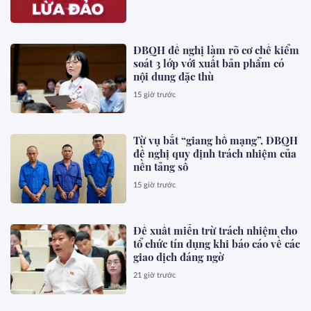
ĐBQH đề nghị làm rõ cơ chế kiểm
soát 3 lớp với xuất bản phẩm có
nội dung đặc thù
15 giờ trước
Từ vụ bắt “giang hồ mạng”, ĐBQH
đề nghị quy định trách nhiệm của
nền tảng số
15 giờ trước
Đề xuất miễn trừ trách nhiệm cho
tổ chức tín dụng khi báo cáo về các
giao dịch đáng ngờ
21 giờ trước