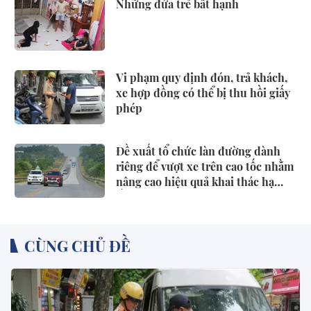
Những đứa trẻ bất hạnh
Vi phạm quy định đón, trả khách,
xe hợp đồng có thể bị thu hồi giấy
phép
Đề xuất tổ chức làn đường dành
riêng để vượt xe trên cao tốc nhằm
nâng cao hiệu quả khai thác hạ
tầng, giảm xung đột giao thông,
phòng ngừa tai nạn
CÙNG CHỦ ĐỀ