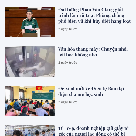
Đại tướng Phan Văn Giang giải
trình làm rõ Luật Phòng, chống
phổ biến vũ khí hủy diệt hàng loạt
2 ngày trước
Văn hóa thang máy: Chuyện nhỏ,
bài học không nhỏ
2 ngày trước
Đề xuất mới về Điều lệ Ban đại
diện cha mẹ học sinh
2 ngày trước
Từ 10/9, doanh nghiệp giữ giấy tờ
gốc của người lao động có thể bị