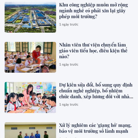
Khu công nghiệp muốn mở rộng
ngành nghề có phải xin lại giấy
phép môi trường?
1 ngày trước
Nhân viên thư viện chuyển làm
giáo viên tiểu học, điều kiện thế
nào?
1 ngày trước
Dự kiến sửa đổi, bổ sung quy định
chuẩn nghề nghiệp, bổ nhiệm
chức danh, xếp lương đối với nhà
giáo
1 ngày trước
Xử lý nghiêm các 'giang hồ' mạng,
bảo vệ môi trường số lành mạnh