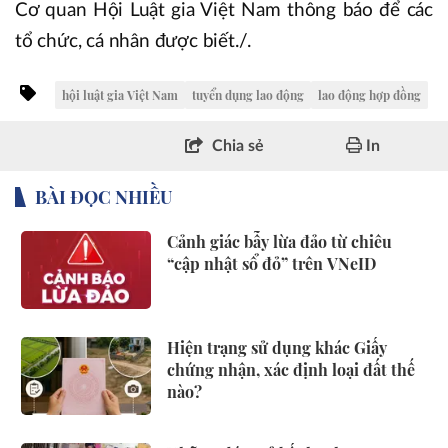
Cơ quan Hội Luật gia Việt Nam thông báo để các
tổ chức, cá nhân được biết./.
hội luật gia Việt Nam
tuyển dụng lao động
lao động hợp đồng
Chia sẻ
In
BÀI ĐỌC NHIỀU
Cảnh giác bẫy lừa đảo từ chiêu
“cập nhật sổ đỏ” trên VNeID
Hiện trạng sử dụng khác Giấy
chứng nhận, xác định loại đất thế
nào?