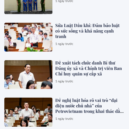
1 ngày trước
Sửa Luật Dầu khí: Đảm bảo luật
có sức sống và khả năng cạnh
tranh
1 ngày trước
Đề xuất tách chức danh Bí thư
Đảng ủy xã và Chính trị viên Ban
Chỉ huy quân sự cấp xã
1 ngày trước
Đề nghị luật hóa rõ vai trò “đại
diện nước chủ nhà” của
Petrovietnam trong khai thác dầu
khí
1 ngày trước