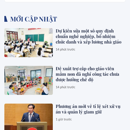
MỚI CẬP NHẬT
Dự kiến sửa một số quy định
chuẩn nghề nghiệp, bổ nhiệm
chức danh và xếp lương nhà giáo
14 phút trước
Đề xuất trợ cấp cho giáo viên
mầm non đã nghỉ công tác chưa
được hưởng chế độ
14 phút trước
Phương án mới về tỉ lệ xét xử vụ
án và quản lý giam giữ
1 giờ trước