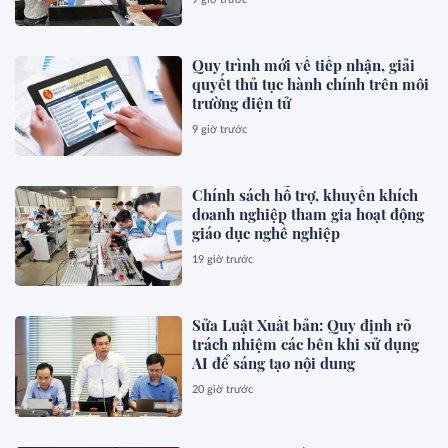
Quy trình mới về tiếp nhận, giải
quyết thủ tục hành chính trên môi
trường điện tử
9 giờ trước
Chính sách hỗ trợ, khuyến khích
doanh nghiệp tham gia hoạt động
giáo dục nghề nghiệp
19 giờ trước
Sửa Luật Xuất bản: Quy định rõ
trách nhiệm các bên khi sử dụng
AI để sáng tạo nội dung
20 giờ trước