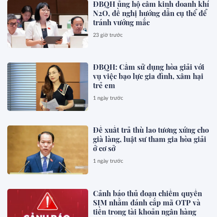
ĐBQH ủng hộ cấm kinh doanh khí
N2O, đề nghị hướng dẫn cụ thể để
tránh vướng mắc
23 giờ trước
ĐBQH: Cấm sử dụng hòa giải với
vụ việc bạo lực gia đình, xâm hại
trẻ em
1 ngày trước
Đề xuất trả thù lao tương xứng cho
già làng, luật sư tham gia hòa giải
ở cơ sở
1 ngày trước
Cảnh báo thủ đoạn chiếm quyền
SIM nhằm đánh cắp mã OTP và
tiền trong tài khoản ngân hàng