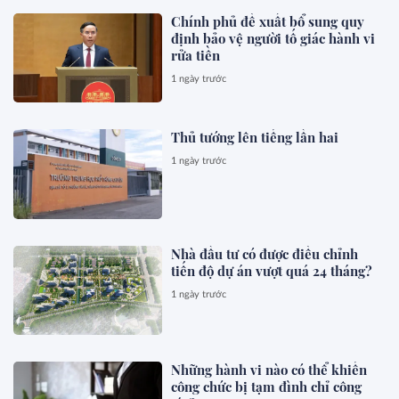
Chính phủ đề xuất bổ sung quy
định bảo vệ người tố giác hành vi
rửa tiền
1 ngày trước
Thủ tướng lên tiếng lần hai
1 ngày trước
Nhà đầu tư có được điều chỉnh
tiến độ dự án vượt quá 24 tháng?
1 ngày trước
Những hành vi nào có thể khiến
công chức bị tạm đình chỉ công