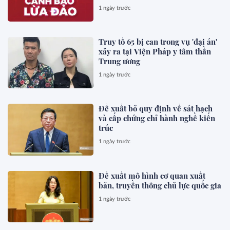
1 ngày trước
Truy tố 65 bị can trong vụ 'đại án'
xảy ra tại Viện Pháp y tâm thần
Trung ương
1 ngày trước
Đề xuất bỏ quy định về sát hạch
và cấp chứng chỉ hành nghề kiến
trúc
1 ngày trước
Đề xuất mô hình cơ quan xuất
bản, truyền thông chủ lực quốc gia
1 ngày trước