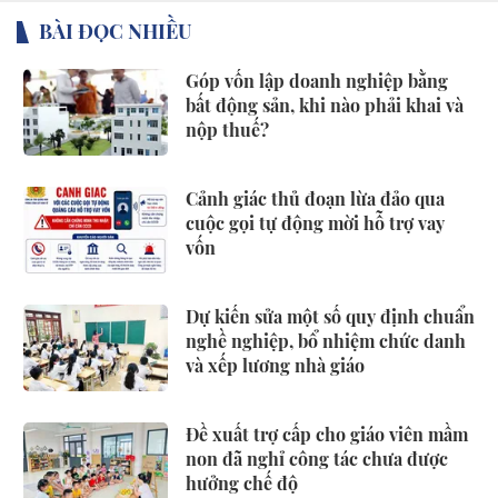
BÀI ĐỌC NHIỀU
Góp vốn lập doanh nghiệp bằng
bất động sản, khi nào phải khai và
nộp thuế?
Cảnh giác thủ đoạn lừa đảo qua
cuộc gọi tự động mời hỗ trợ vay
vốn
Dự kiến sửa một số quy định chuẩn
nghề nghiệp, bổ nhiệm chức danh
và xếp lương nhà giáo
Đề xuất trợ cấp cho giáo viên mầm
non đã nghỉ công tác chưa được
hưởng chế độ