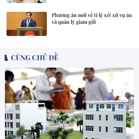
Phương án mới về tỉ lệ xét xử vụ án
và quản lý giam giữ
CÙNG CHỦ ĐỀ