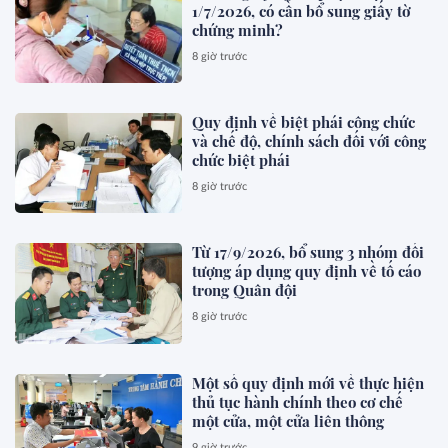
1/7/2026, có cần bổ sung giấy tờ
chứng minh?
8 giờ trước
Quy định về biệt phái công chức
và chế độ, chính sách đối với công
chức biệt phái
8 giờ trước
Từ 17/9/2026, bổ sung 3 nhóm đối
tượng áp dụng quy định về tố cáo
trong Quân đội
8 giờ trước
Một số quy định mới về thực hiện
thủ tục hành chính theo cơ chế
một cửa, một cửa liên thông
9 giờ trước