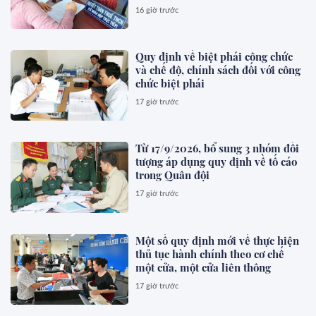
16 giờ trước
Quy định về biệt phái công chức
và chế độ, chính sách đối với công
chức biệt phái
17 giờ trước
Từ 17/9/2026, bổ sung 3 nhóm đối
tượng áp dụng quy định về tố cáo
trong Quân đội
17 giờ trước
Một số quy định mới về thực hiện
thủ tục hành chính theo cơ chế
một cửa, một cửa liên thông
17 giờ trước