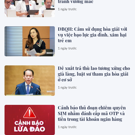
tránh vướng mắc
1 ngày trước
ĐBQH: Cấm sử dụng hòa giải với
vụ việc bạo lực gia đình, xâm hại
trẻ em
1 ngày trước
Đề xuất trả thù lao tương xứng cho
già làng, luật sư tham gia hòa giải
ở cơ sở
1 ngày trước
Cảnh báo thủ đoạn chiếm quyền
SIM nhằm đánh cắp mã OTP và
tiền trong tài khoản ngân hàng
1 ngày trước