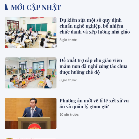
MỚI CẬP NHẬT
Dự kiến sửa một số quy định
chuẩn nghề nghiệp, bổ nhiệm
chức danh và xếp lương nhà giáo
8 giờ trước
Đề xuất trợ cấp cho giáo viên
mầm non đã nghỉ công tác chưa
được hưởng chế độ
8 giờ trước
Phương án mới về tỉ lệ xét xử vụ
án và quản lý giam giữ
10 giờ trước