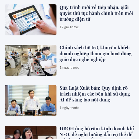
Quy trình mới về tiếp nhận, giải
quyết thủ tục hành chính trên môi
trường điện tử
17 giờ trước
Chính sách hỗ trợ, khuyến khích
doanh nghiệp tham gia hoạt động
giáo dục nghề nghiệp
1 ngày trước
Sửa Luật Xuất bản: Quy định rõ
trách nhiệm các bên khi sử dụng
AI để sáng tạo nội dung
1 ngày trước
ĐBQH ủng hộ cấm kinh doanh khí
N2O, đề nghị hướng dẫn cụ thể để