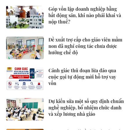
Góp vốn lập doanh nghiệp bằng
bất động sản, khi nào phải khai và
nộp thuế?
Đề xuất trợ cấp cho giáo viên mầm
non đã nghỉ công tác chưa được
hưởng chế độ
Cảnh giác thủ đoạn lừa đảo qua
cuộc gọi tự động mời hỗ trợ vay
vốn
Dự kiến sửa một số quy định chuẩn
nghề nghiệp, bổ nhiệm chức danh
và xếp lương nhà giáo