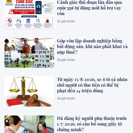
Cảnh giác thủ đoạn lừa đảo qua
cuộc gọi tự động mời hỗ trợ vay
vốn
11 giờ trước
Góp vốn lập doanh nghiệp bằng
bất động sản, khi nào phải khai và
nộp thuế?
16 giờ trước
Từ ngày 15/8/2026, xe ô tô cá nhân
chở người có thu tiền có thể bị
phạt đến 14 triệu đồng
16 giờ trước
Đã đăng ký người phụ thuộc trước
1/7/2026, có cần bổ sung giấy tờ
chứng minh?