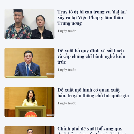
Truy tố 65 bị can trong vụ 'đại án'
xảy ra tại Viện Pháp y tâm thần
Trung ương
1 ngày trước
Đề xuất bỏ quy định về sát hạch
và cấp chứng chỉ hành nghề kiến
trúc
1 ngày trước
Đề xuất mô hình cơ quan xuất
bản, truyền thông chủ lực quốc gia
1 ngày trước
Chính phủ đề xuất bổ sung quy