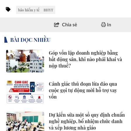
bảo hiểm y tế
BHYT
Chia sẻ
In
BÀI ĐỌC NHIỀU
Góp vốn lập doanh nghiệp bằng
bất động sản, khi nào phải khai và
nộp thuế?
Cảnh giác thủ đoạn lừa đảo qua
cuộc gọi tự động mời hỗ trợ vay
vốn
Dự kiến sửa một số quy định chuẩn
nghề nghiệp, bổ nhiệm chức danh
và xếp lương nhà giáo