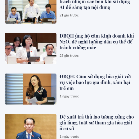
trách nhiệm các bên khi sử dụng
AI để sáng tạo nội dung
21 giờ trước
ĐBQH ủng hộ cấm kinh doanh khí
N2O, đề nghị hướng dẫn cụ thể để
tránh vướng mắc
23 giờ trước
ĐBQH: Cấm sử dụng hòa giải với
vụ việc bạo lực gia đình, xâm hại
trẻ em
1 ngày trước
Đề xuất trả thù lao tương xứng cho
già làng, luật sư tham gia hòa giải
ở cơ sở
1 ngày trước