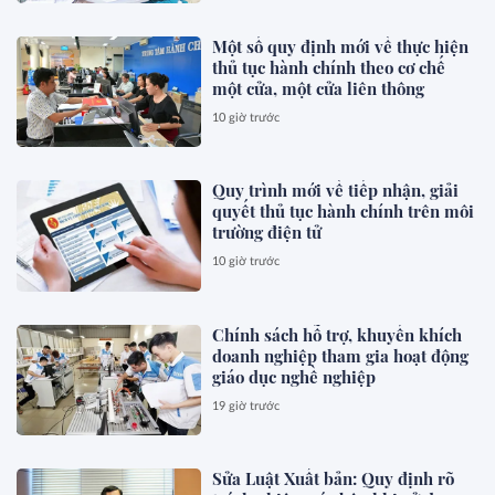
Một số quy định mới về thực hiện
thủ tục hành chính theo cơ chế
một cửa, một cửa liên thông
10 giờ trước
Quy trình mới về tiếp nhận, giải
quyết thủ tục hành chính trên môi
trường điện tử
10 giờ trước
Chính sách hỗ trợ, khuyến khích
doanh nghiệp tham gia hoạt động
giáo dục nghề nghiệp
19 giờ trước
Sửa Luật Xuất bản: Quy định rõ