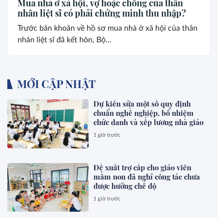
Mua nhà ở xã hội, vợ hoặc chồng của thân
nhân liệt sĩ có phải chứng minh thu nhập?
Trước băn khoăn về hồ sơ mua nhà ở xã hội của thân
nhân liệt sĩ đã kết hôn, Bộ...
MỚI CẬP NHẬT
Dự kiến sửa một số quy định
chuẩn nghề nghiệp, bổ nhiệm
chức danh và xếp lương nhà giáo
1 giờ trước
Đề xuất trợ cấp cho giáo viên
mầm non đã nghỉ công tác chưa
được hưởng chế độ
1 giờ trước