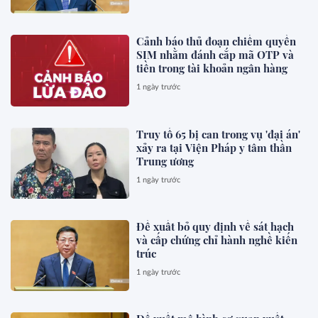
Cảnh báo thủ đoạn chiếm quyền
SIM nhằm đánh cắp mã OTP và
tiền trong tài khoản ngân hàng
1 ngày trước
Truy tố 65 bị can trong vụ 'đại án'
xảy ra tại Viện Pháp y tâm thần
Trung ương
1 ngày trước
Đề xuất bỏ quy định về sát hạch
và cấp chứng chỉ hành nghề kiến
trúc
1 ngày trước