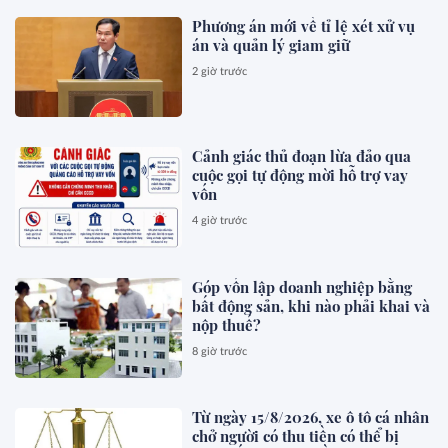
Phương án mới về tỉ lệ xét xử vụ
án và quản lý giam giữ
2 giờ trước
Cảnh giác thủ đoạn lừa đảo qua
cuộc gọi tự động mời hỗ trợ vay
vốn
4 giờ trước
Góp vốn lập doanh nghiệp bằng
bất động sản, khi nào phải khai và
nộp thuế?
8 giờ trước
Từ ngày 15/8/2026, xe ô tô cá nhân
chở người có thu tiền có thể bị