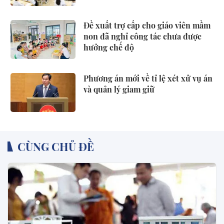
Đề xuất trợ cấp cho giáo viên mầm
non đã nghỉ công tác chưa được
hưởng chế độ
Phương án mới về tỉ lệ xét xử vụ án
và quản lý giam giữ
CÙNG CHỦ ĐỀ