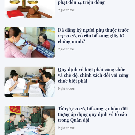
phạt đến 14 triệu đồng
9 giờ trước
Đã đăng ký người phụ thuộc trước
1/7/2026, có cần bổ sung giấy tờ
chứng minh?
9 giờ trước
Quy định về biệt phái công chức
và chế độ, chính sách đối với công
chức biệt phái
9 giờ trước
Từ 17/9/2026, bổ sung 3 nhóm đối
tượng áp dụng quy định về tố cáo
trong Quân đội
9 giờ trước