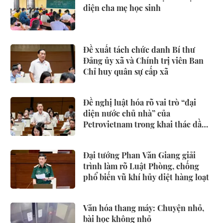
diện cha mẹ học sinh
Đề xuất tách chức danh Bí thư
Đảng ủy xã và Chính trị viên Ban
Chỉ huy quân sự cấp xã
Đề nghị luật hóa rõ vai trò “đại
diện nước chủ nhà” của
Petrovietnam trong khai thác dầu
khí
Đại tướng Phan Văn Giang giải
trình làm rõ Luật Phòng, chống
phổ biến vũ khí hủy diệt hàng loạt
Văn hóa thang máy: Chuyện nhỏ,
bài học không nhỏ