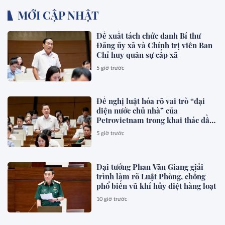
MỚI CẬP NHẬT
Đề xuất tách chức danh Bí thư
Đảng ủy xã và Chính trị viên Ban
Chỉ huy quân sự cấp xã
5 giờ trước
Đề nghị luật hóa rõ vai trò “đại
diện nước chủ nhà” của
Petrovietnam trong khai thác dầu
khí
5 giờ trước
Đại tướng Phan Văn Giang giải
trình làm rõ Luật Phòng, chống
phổ biến vũ khí hủy diệt hàng loạt
10 giờ trước