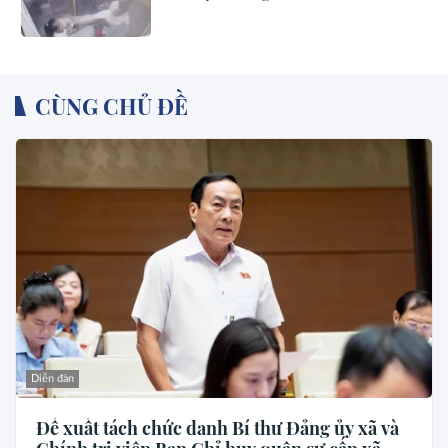
CÙNG CHỦ ĐỀ
Diễn đàn
Đề xuất tách chức danh Bí thư Đảng ủy xã và