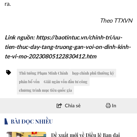
ra.
Theo TTXVN
Link nguồn: https://baotintuc.vn/chinh-tri/uu-
tien-thuc-day-tang-truong-gan-voi-on-dinh-kinh-
te-vi-mo-20230805122830412.htm
Thủ tướng Phạm Minh Chính
họp chính phủ thường kỳ
phân bổ vốn
Giải ngân vốn đầu tư công
chương trình mục tiêu quốc gia
Chia sẻ
In
BÀI ĐỌC NHIỀU
Đề xuất mới về Điều lệ Ban đại