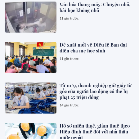
Văn hóa thang máy: Chuyện nhỏ,
bài học không nhỏ
11 giờ trước
Đề xuất mới về Điều lệ Ban đại
diện cha mẹ học sinh
11 giờ trước
Từ 10/9, doanh nghiệp giữ giấy tờ
gốc của người lao động có thể bị
phạt 25 triệu đồng
14 giờ trước
Hồ sơ miễn thuế, giảm thuế theo
Hiệp định thuế đối với nhà thầu
nước ngoài