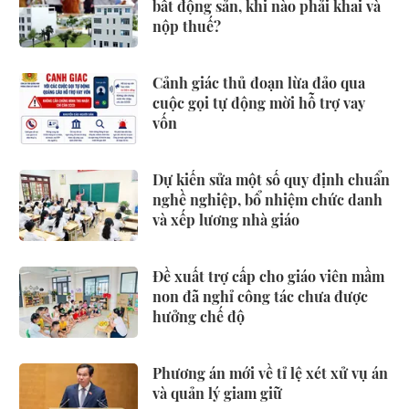
bất động sản, khi nào phải khai và
nộp thuế?
Cảnh giác thủ đoạn lừa đảo qua
cuộc gọi tự động mời hỗ trợ vay
vốn
Dự kiến sửa một số quy định chuẩn
nghề nghiệp, bổ nhiệm chức danh
và xếp lương nhà giáo
Đề xuất trợ cấp cho giáo viên mầm
non đã nghỉ công tác chưa được
hưởng chế độ
Phương án mới về tỉ lệ xét xử vụ án
và quản lý giam giữ