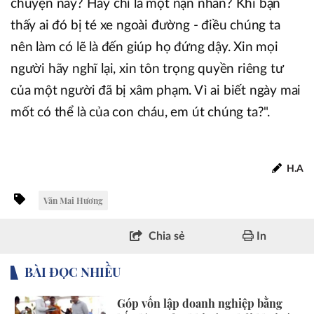
chuyện này? Hay chỉ là một nạn nhân? Khi bạn
thấy ai đó bị té xe ngoài đường - điều chúng ta
nên làm có lẽ là đến giúp họ đứng dậy. Xin mọi
người hãy nghĩ lại, xin tôn trọng quyền riêng tư
của một người đã bị xâm phạm. Vì ai biết ngày mai
mốt có thể là của con cháu, em út chúng ta?".
H.A
Văn Mai Hương
Chia sẻ
In
BÀI ĐỌC NHIỀU
Góp vốn lập doanh nghiệp bằng