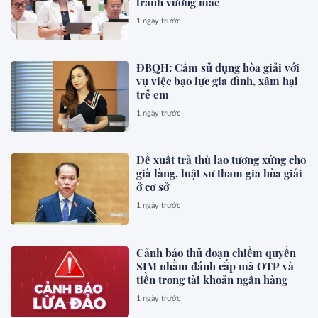
tránh vướng mắc
1 ngày trước
ĐBQH: Cấm sử dụng hòa giải với
vụ việc bạo lực gia đình, xâm hại
trẻ em
1 ngày trước
Đề xuất trả thù lao tương xứng cho
già làng, luật sư tham gia hòa giải
ở cơ sở
1 ngày trước
Cảnh báo thủ đoạn chiếm quyền
SIM nhằm đánh cắp mã OTP và
tiền trong tài khoản ngân hàng
1 ngày trước