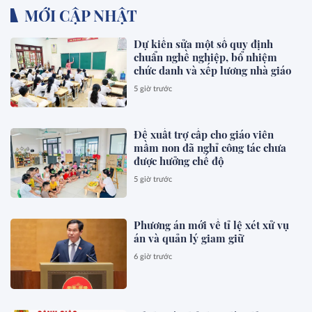
MỚI CẬP NHẬT
Dự kiến sửa một số quy định
chuẩn nghề nghiệp, bổ nhiệm
chức danh và xếp lương nhà giáo
5 giờ trước
Đề xuất trợ cấp cho giáo viên
mầm non đã nghỉ công tác chưa
được hưởng chế độ
5 giờ trước
Phương án mới về tỉ lệ xét xử vụ
án và quản lý giam giữ
6 giờ trước