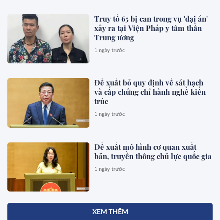
Truy tố 65 bị can trong vụ 'đại án'
xảy ra tại Viện Pháp y tâm thần
Trung ương
1 ngày trước
Đề xuất bỏ quy định về sát hạch
và cấp chứng chỉ hành nghề kiến
trúc
1 ngày trước
Đề xuất mô hình cơ quan xuất
bản, truyền thông chủ lực quốc gia
1 ngày trước
XEM THÊM