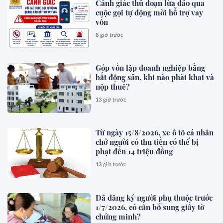
Cảnh giác thủ đoạn lừa đảo qua
cuộc gọi tự động mời hỗ trợ vay
vốn
8 giờ trước
Góp vốn lập doanh nghiệp bằng
bất động sản, khi nào phải khai và
nộp thuế?
13 giờ trước
Từ ngày 15/8/2026, xe ô tô cá nhân
chở người có thu tiền có thể bị
phạt đến 14 triệu đồng
13 giờ trước
Đã đăng ký người phụ thuộc trước
1/7/2026, có cần bổ sung giấy tờ
chứng minh?