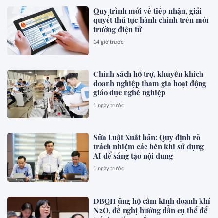
Quy trình mới về tiếp nhận, giải
quyết thủ tục hành chính trên môi
trường điện tử
14 giờ trước
Chính sách hỗ trợ, khuyến khích
doanh nghiệp tham gia hoạt động
giáo dục nghề nghiệp
1 ngày trước
Sửa Luật Xuất bản: Quy định rõ
trách nhiệm các bên khi sử dụng
AI để sáng tạo nội dung
1 ngày trước
ĐBQH ủng hộ cấm kinh doanh khí
N2O, đề nghị hướng dẫn cụ thể để