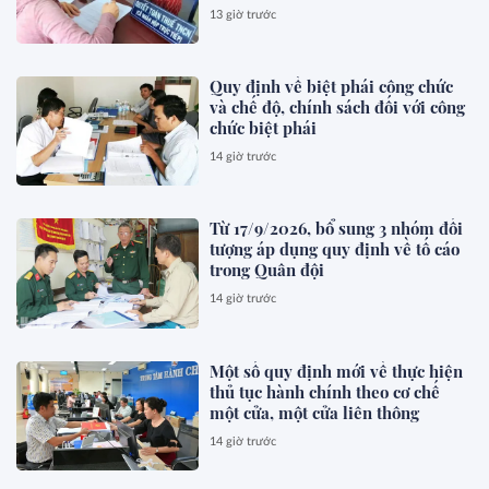
13 giờ trước
Quy định về biệt phái công chức
và chế độ, chính sách đối với công
chức biệt phái
14 giờ trước
Từ 17/9/2026, bổ sung 3 nhóm đối
tượng áp dụng quy định về tố cáo
trong Quân đội
14 giờ trước
Một số quy định mới về thực hiện
thủ tục hành chính theo cơ chế
một cửa, một cửa liên thông
14 giờ trước