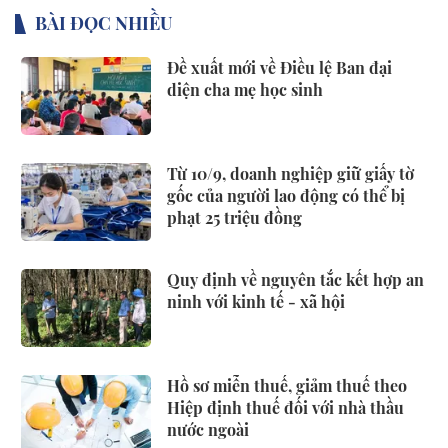
BÀI ĐỌC NHIỀU
Đề xuất mới về Điều lệ Ban đại
diện cha mẹ học sinh
Từ 10/9, doanh nghiệp giữ giấy tờ
gốc của người lao động có thể bị
phạt 25 triệu đồng
Quy định về nguyên tắc kết hợp an
ninh với kinh tế - xã hội
Hồ sơ miễn thuế, giảm thuế theo
Hiệp định thuế đối với nhà thầu
nước ngoài