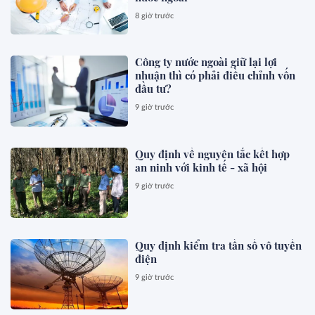
8 giờ trước
Công ty nước ngoài giữ lại lợi
nhuận thì có phải điều chỉnh vốn
đầu tư?
9 giờ trước
Quy định về nguyên tắc kết hợp
an ninh với kinh tế - xã hội
9 giờ trước
Quy định kiểm tra tần số vô tuyến
điện
9 giờ trước