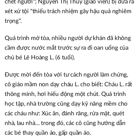
chết người"; Nguyễn Thị Thủy (giáo viên) bị đưa ra
xét xử tội "thiếu trách nhiệm gây hậu quả nghiêm
trọng".
Quá trình mở tòa, nhiều người dự khán đã không
cầm được nước mắt trước sự ra đi oan uổng của
chú bé Lê Hoàng L. (6 tuổi).
Được mời đến tòa với tư cách người làm chứng,
cô giáo mầm non dạy cháu L. cho biết: Cháu L. rất
thông minh, hơi hiếu động một chút. Quá trình
học tập, nhà trường cũng dạy kỹ năng mềm cho
các cháu như: Xúc ăn, đánh răng, rửa mặt, quét
nhà, lau nhà… trong đó, các cô cũng hướng dẫn
các bé thay quần áo, gấp quần áo.