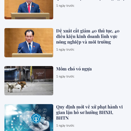
1 ngày trước
Đề xuất cắt giảm 40 thủ tục, 40
điều kiện kinh doanh lĩnh vực
nông nghiệp và môi trường
1 ngày trước
Mồm chó vó ngựa
1 ngày trước
Quy định mới về xử phạt hành vi
gian lận hồ sơ hưởng BHXH,
BHTN
1 ngày trước