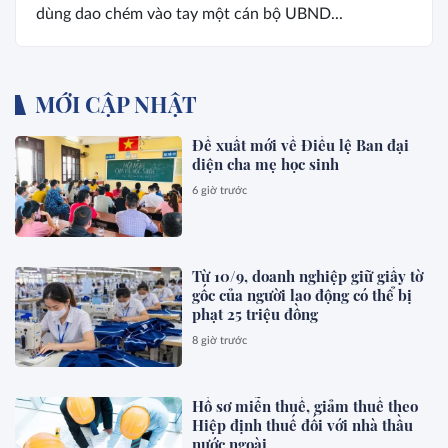
dùng dao chém vào tay một cán bộ UBND...
MỚI CẬP NHẬT
Đề xuất mới về Điều lệ Ban đại
diện cha mẹ học sinh
6 giờ trước
Từ 10/9, doanh nghiệp giữ giấy tờ
gốc của người lao động có thể bị
phạt 25 triệu đồng
8 giờ trước
Hồ sơ miễn thuế, giảm thuế theo
Hiệp định thuế đối với nhà thầu
nước ngoài