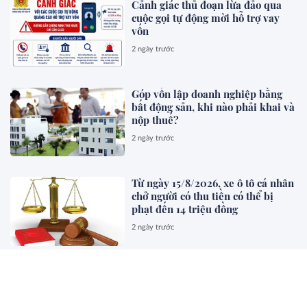
Cảnh giác thủ đoạn lừa đảo qua
cuộc gọi tự động mời hỗ trợ vay
vốn
2 ngày trước
Góp vốn lập doanh nghiệp bằng
bất động sản, khi nào phải khai và
nộp thuế?
2 ngày trước
Từ ngày 15/8/2026, xe ô tô cá nhân
chở người có thu tiền có thể bị
phạt đến 14 triệu đồng
2 ngày trước
Đã đăng ký người phụ thuộc trước
1/7/2026, có cần bổ sung giấy tờ
chứng minh?