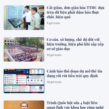
Cắt giảm, đơn giản hóa TTHC dựa
trên dữ liệu phải đảm bảo thực
chất, hiệu quả
9 giờ trước
Cơ cấu, số lượng, chế độ đối với
hiệu trưởng, hiệu phó khi sắp xếp
cơ sở giáo dục
10 giờ trước
Cảnh báo thủ đoạn dụ mở thẻ tín
dụng rồi rút tiền trái quy định
18 giờ trước
Trình Quốc hội sửa 4 luật liên
quan lĩnh vực khoa học công nghệ