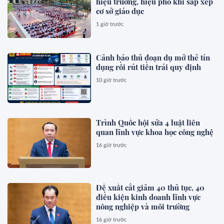
hiệu trưởng, hiệu phó khi sắp xếp
cơ sở giáo dục
1 giờ trước
Cảnh báo thủ đoạn dụ mở thẻ tín
dụng rồi rút tiền trái quy định
10 giờ trước
Trình Quốc hội sửa 4 luật liên
quan lĩnh vực khoa học công nghệ
16 giờ trước
Đề xuất cắt giảm 40 thủ tục, 40
điều kiện kinh doanh lĩnh vực
nông nghiệp và môi trường
16 giờ trước