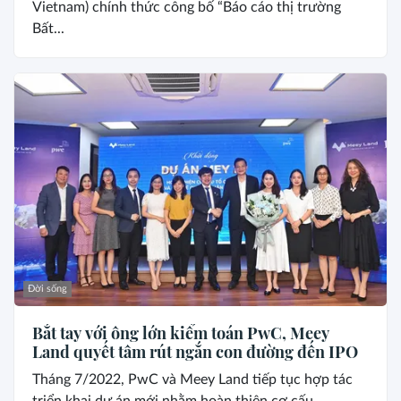
Vietnam) chính thức công bố “Báo cáo thị trường
Bất...
Đời sống
Bắt tay với ông lớn kiểm toán PwC, Meey
Land quyết tâm rút ngắn con đường đến IPO
Tháng 7/2022, PwC và Meey Land tiếp tục hợp tác
triển khai dự án mới nhằm hoàn thiện cơ cấu...