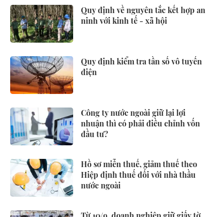
Quy định về nguyên tắc kết hợp an
ninh với kinh tế - xã hội
Quy định kiểm tra tần số vô tuyến
điện
Công ty nước ngoài giữ lại lợi
nhuận thì có phải điều chỉnh vốn
đầu tư?
Hồ sơ miễn thuế, giảm thuế theo
Hiệp định thuế đối với nhà thầu
nước ngoài
Từ 10/9, doanh nghiệp giữ giấy tờ