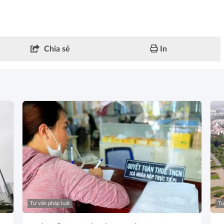
Chia sẻ
In
Tư vấn pháp luật
Tư