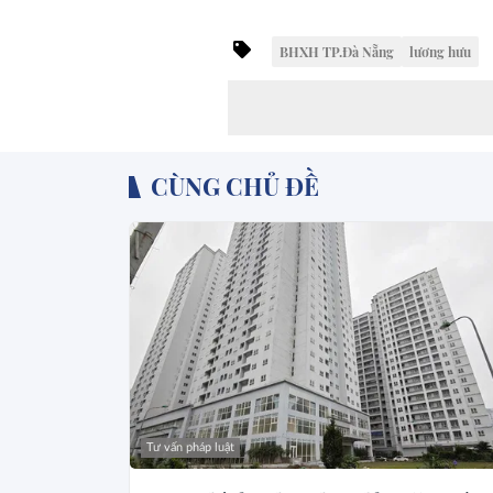
BHXH TP.Đà Nẵng
lương hưu
CÙNG CHỦ ĐỀ
Tư vấn pháp luật