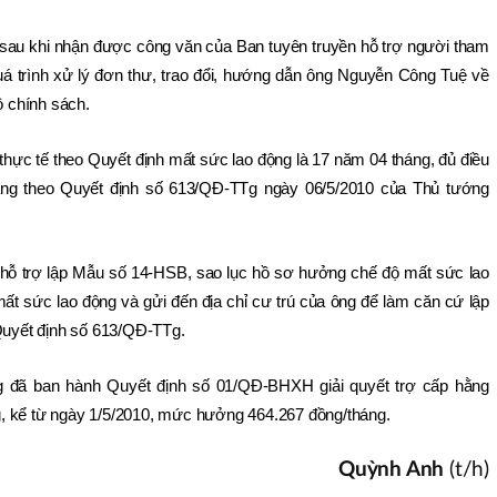
 sau khi nhận được công văn của Ban tuyên truyền hỗ trợ người tham 
á trình xử lý đơn thư, trao đổi, hướng dẫn ông Nguyễn Công Tuệ về 
ộ chính sách.
 thực tế theo Quyết định mất sức lao động là 17 năm 04 tháng, đủ điều 
áng theo Quyết định số 613/QĐ-TTg ngày 06/5/2010 của Thủ tướng 
ỗ trợ lập Mẫu số 14-HSB, sao lục hồ sơ hưởng chế độ mất sức lao 
ất sức lao động và gửi đến địa chỉ cư trú của ông để làm căn cứ lập 
 Quyết định số 613/QĐ-TTg.
đã ban hành Quyết định số 01/QĐ-BHXH giải quyết trợ cấp hằng 
, kể từ ngày 1/5/2010, mức hưởng 464.267 đồng/tháng.
Quỳnh Anh
(t/h)