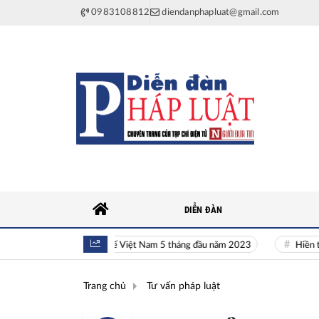
0983108812
diendanphapluat@gmail.com
DIỄN ĐÀN
Toàn cảnh kinh tế Việt Nam 5 tháng đầu năm 2023
Hiền tài là n
Trang chủ
Tư vấn pháp luật