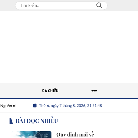
ĐA CHIỀU
Thứ 6, ngày 7 tháng 8, 2026, 21:51:49
nhân lực Việt
Nhân tài Việt Nam
Giải bài toán nguồn nhân 
BÀI ĐỌC NHIỀU
Quy định mới về