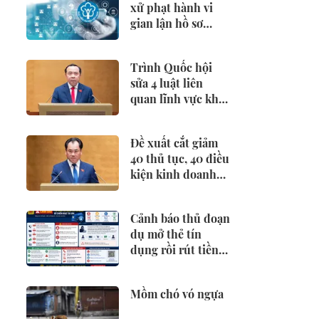
xử phạt hành vi
gian lận hồ sơ
hưởng BHXH,
BHTN
Trình Quốc hội
sửa 4 luật liên
quan lĩnh vực khoa
học công nghệ
Đề xuất cắt giảm
40 thủ tục, 40 điều
kiện kinh doanh
lĩnh vực nông
nghiệp và môi
Cảnh báo thủ đoạn
trường
dụ mở thẻ tín
dụng rồi rút tiền
trái quy định
Mồm chó vó ngựa