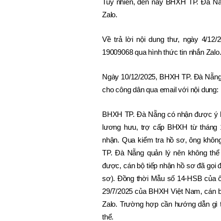
Tuy nhiên, đến nay BHXH TP. Đà Nẵ
Zalo.
Về trả lời nội dung thư, ngày 4/1
19009068 qua hình thức tin nhắn Zalo
Ngày 10/12/2025, BHXH TP. Đà Nẵng đ
cho công dân qua email với nội dung:
BHXH TP. Đà Nẵng có nhận được ý k
lương hưu, trợ cấp BHXH từ tháng 
nhận. Qua kiểm tra hồ sơ, ông không
TP. Đà Nẵng quản lý nên không thể
được, cán bộ tiếp nhận hồ sơ đã gọi đ
sơ). Đồng thời Mẫu số 14-HSB của 
29/7/2025 của BHXH Việt Nam, cán b
Zalo. Trường hợp cần hướng dẫn gì 
thể.