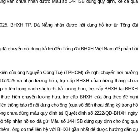
ng vẫn chưa nhận được Mẫu số 14-HSB đúng quy định, kể cả qua 
2/2025, BHXH TP. Đà Nẵng nhận được nội dung hỗ trợ từ Tổng đài 
.
ã chuyển nội dung trả lời đến Tổng đài BHXH Việt Nam để phản hồi 
iến của ông Nguyễn Công Tuệ (TPHCM) đề nghị chuyển nơi hưởng 
10/2025 và nhận lương hưu, trợ cấp BHXH của những tháng chưa 
 có tên trong danh sách chi trả lương hưu, trợ cấp BHXH tại BHXH 
 thực hiện chuyển lương hưu, trợ cấp BHXH của ông theo đề nghị 
iện thông báo rõ nội dung cho ông (qua số điện thoại đăng ký trong hồ 
ông chưa đúng mẫu quy định tại Quyết định số 2222/QĐ-BHXH ngày 
ộ tiếp nhận hồ sơ đã gửi Mẫu số 14-HSB đúng quy định cho ông qua 
thêm, ông có thể liên hệ với BHXH gần nhất để được hướng dẫn cụ 