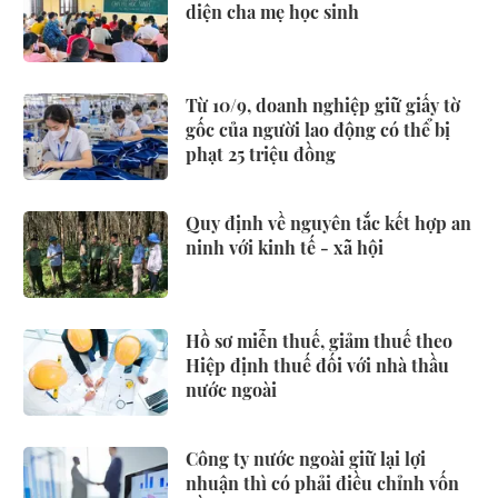
diện cha mẹ học sinh
Từ 10/9, doanh nghiệp giữ giấy tờ
gốc của người lao động có thể bị
phạt 25 triệu đồng
Quy định về nguyên tắc kết hợp an
ninh với kinh tế - xã hội
Hồ sơ miễn thuế, giảm thuế theo
Hiệp định thuế đối với nhà thầu
nước ngoài
Công ty nước ngoài giữ lại lợi
nhuận thì có phải điều chỉnh vốn