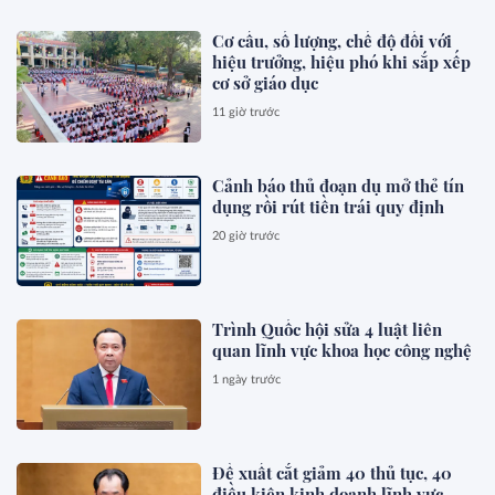
Cơ cấu, số lượng, chế độ đối với
hiệu trưởng, hiệu phó khi sắp xếp
cơ sở giáo dục
11 giờ trước
Cảnh báo thủ đoạn dụ mở thẻ tín
dụng rồi rút tiền trái quy định
20 giờ trước
Trình Quốc hội sửa 4 luật liên
quan lĩnh vực khoa học công nghệ
1 ngày trước
Đề xuất cắt giảm 40 thủ tục, 40
điều kiện kinh doanh lĩnh vực