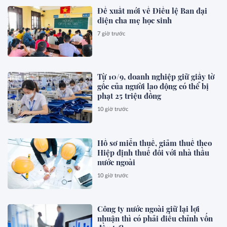
Đề xuất mới về Điều lệ Ban đại
diện cha mẹ học sinh
7 giờ trước
Từ 10/9, doanh nghiệp giữ giấy tờ
gốc của người lao động có thể bị
phạt 25 triệu đồng
10 giờ trước
Hồ sơ miễn thuế, giảm thuế theo
Hiệp định thuế đối với nhà thầu
nước ngoài
10 giờ trước
Công ty nước ngoài giữ lại lợi
nhuận thì có phải điều chỉnh vốn