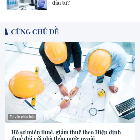
đầu tư?
CÙNG CHỦ ĐỀ
Tư vấn pháp luật
Hồ sơ miễn thuế, giảm thuế theo Hiệp định
thuế đối với nhà thầu nước ngoài