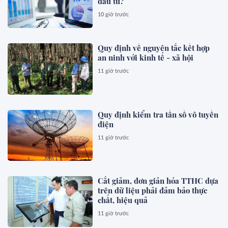
đầu tư?
10 giờ trước
Quy định về nguyên tắc kết hợp
an ninh với kinh tế - xã hội
11 giờ trước
Quy định kiểm tra tần số vô tuyến
điện
11 giờ trước
Cắt giảm, đơn giản hóa TTHC dựa
trên dữ liệu phải đảm bảo thực
chất, hiệu quả
11 giờ trước