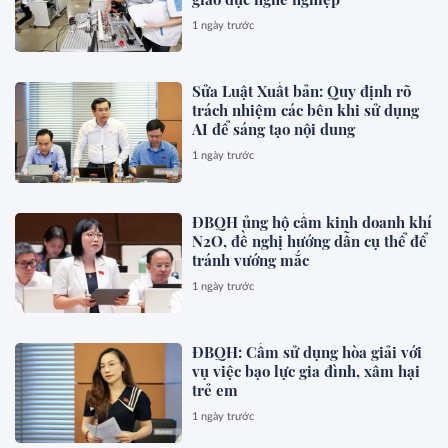
1 ngày trước
Sửa Luật Xuất bản: Quy định rõ
trách nhiệm các bên khi sử dụng
AI để sáng tạo nội dung
1 ngày trước
ĐBQH ủng hộ cấm kinh doanh khí
N2O, đề nghị hướng dẫn cụ thể để
tránh vướng mắc
1 ngày trước
ĐBQH: Cấm sử dụng hòa giải với
vụ việc bạo lực gia đình, xâm hại
trẻ em
1 ngày trước