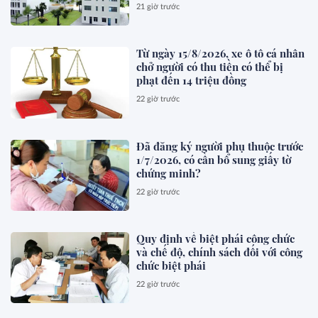
21 giờ trước
Từ ngày 15/8/2026, xe ô tô cá nhân
chở người có thu tiền có thể bị
phạt đến 14 triệu đồng
22 giờ trước
Đã đăng ký người phụ thuộc trước
1/7/2026, có cần bổ sung giấy tờ
chứng minh?
22 giờ trước
Quy định về biệt phái công chức
và chế độ, chính sách đối với công
chức biệt phái
22 giờ trước