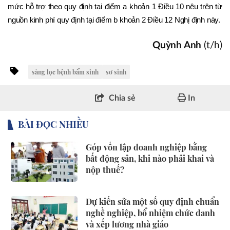
mức hỗ trợ theo quy định tại điểm a khoản 1 Điều 10 nêu trên từ 
nguồn kinh phí quy định tại điểm b khoản 2 Điều 12 Nghị định này.
Quỳnh Anh
(t/h)
sàng lọc bệnh bẩm sinh
sơ sinh
Chia sẻ
In
BÀI ĐỌC NHIỀU
Góp vốn lập doanh nghiệp bằng
bất động sản, khi nào phải khai và
nộp thuế?
Dự kiến sửa một số quy định chuẩn
nghề nghiệp, bổ nhiệm chức danh
và xếp lương nhà giáo