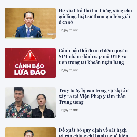
Đề xuất trả thù lao tương xứng cho
già làng, luật sư tham gia hòa giải
ở cơ sở
1 ngày trước
Cảnh báo thủ đoạn chiếm quyền
SIM nhằm đánh cắp mã OTP và
tiền trong tài khoản ngân hàng
1 ngày trước
Truy tố 65 bị can trong vụ 'đại án'
xảy ra tại Viện Pháp y tâm thần
Trung ương
1 ngày trước
Đề xuất bỏ quy định về sát hạch
và cấp chứng chỉ hành nghề kiến