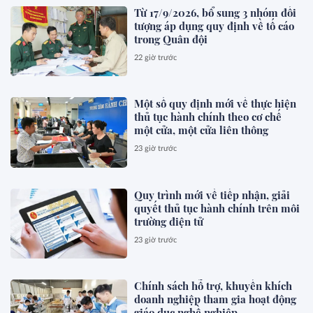
Từ 17/9/2026, bổ sung 3 nhóm đối
tượng áp dụng quy định về tố cáo
trong Quân đội
22 giờ trước
Một số quy định mới về thực hiện
thủ tục hành chính theo cơ chế
một cửa, một cửa liên thông
23 giờ trước
Quy trình mới về tiếp nhận, giải
quyết thủ tục hành chính trên môi
trường điện tử
23 giờ trước
Chính sách hỗ trợ, khuyến khích
doanh nghiệp tham gia hoạt động
giáo dục nghề nghiệp