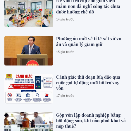
Đề xuất trợ cấp cho giáo viên
mầm non đã nghỉ công tác chưa
được hưởng chế độ
14 giờ trước
Phương án mới về tỉ lệ xét xử vụ
án và quản lý giam giữ
15 giờ trước
Cảnh giác thủ đoạn lừa đảo qua
cuộc gọi tự động mời hỗ trợ vay
vốn
17 giờ trước
Góp vốn lập doanh nghiệp bằng
bất động sản, khi nào phải khai và
nộp thuế?