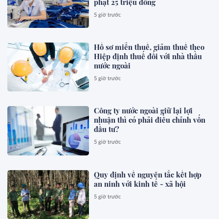
phạt 25 triệu đồng
5 giờ trước
Hồ sơ miễn thuế, giảm thuế theo
Hiệp định thuế đối với nhà thầu
nước ngoài
5 giờ trước
Công ty nước ngoài giữ lại lợi
nhuận thì có phải điều chỉnh vốn
đầu tư?
5 giờ trước
Quy định về nguyên tắc kết hợp
an ninh với kinh tế - xã hội
5 giờ trước