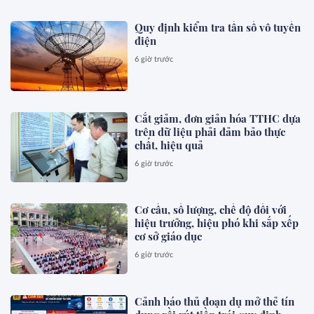
Quy định kiểm tra tần số vô tuyến
điện
6 giờ trước
Cắt giảm, đơn giản hóa TTHC dựa
trên dữ liệu phải đảm bảo thực
chất, hiệu quả
6 giờ trước
Cơ cấu, số lượng, chế độ đối với
hiệu trưởng, hiệu phó khi sắp xếp
cơ sở giáo dục
6 giờ trước
Cảnh báo thủ đoạn dụ mở thẻ tín