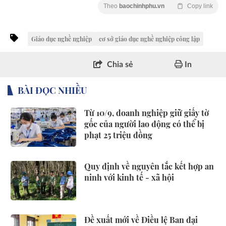
Theo
baochinhphu.vn
Copy link
Giáo dục nghề nghiệp
cơ sở giáo dục nghề nghiệp công lập
Chia sẻ
In
BÀI ĐỌC NHIỀU
Từ 10/9, doanh nghiệp giữ giấy tờ
gốc của người lao động có thể bị
phạt 25 triệu đồng
Quy định về nguyên tắc kết hợp an
ninh với kinh tế - xã hội
Đề xuất mới về Điều lệ Ban đại