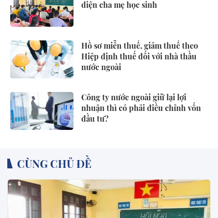
diện cha mẹ học sinh
Hồ sơ miễn thuế, giảm thuế theo
Hiệp định thuế đối với nhà thầu
nước ngoài
Công ty nước ngoài giữ lại lợi
nhuận thì có phải điều chỉnh vốn
đầu tư?
CÙNG CHỦ ĐỀ