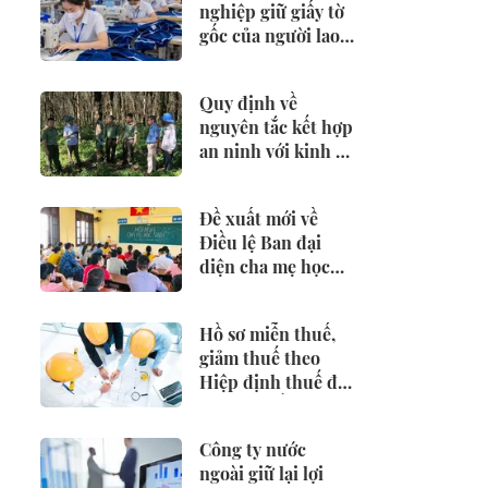
nghiệp giữ giấy tờ
gốc của người lao
động có thể bị
phạt 25 triệu đồng
Quy định về
nguyên tắc kết hợp
an ninh với kinh tế
- xã hội
Đề xuất mới về
Điều lệ Ban đại
diện cha mẹ học
sinh
Hồ sơ miễn thuế,
giảm thuế theo
Hiệp định thuế đối
với nhà thầu nước
ngoài
Công ty nước
ngoài giữ lại lợi