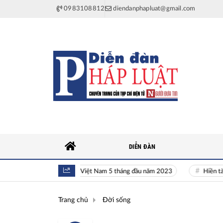
0983108812
diendanphapluat@gmail.com
DIỄN ĐÀN
Toàn cảnh kinh tế Việt Nam 5 tháng đầu năm 2023
Hiền tài là ng
Trang chủ
Đời sống