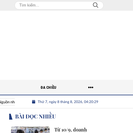
ĐA CHIỀU
Thứ 7, ngày 8 tháng 8, 2026, 04:20:30
hân lực Việt
Nhân tài Việt Nam
Giải bài toán nguồn nhân l
BÀI ĐỌC NHIỀU
Từ 10/9, doanh