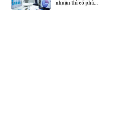
nhuận thì có phải
điều chỉnh vốn
đầu tư?