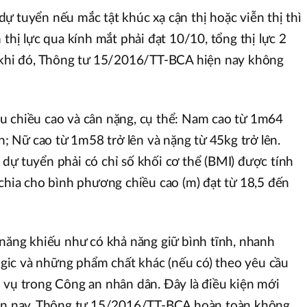
ự tuyển nếu mắc tật khúc xạ cận thị hoặc viễn thị thì
 thị lực qua kính mắt phải đạt 10/10, tổng thị lực 2
g khi đó, Thông tư 15/2016/TT-BCA hiện nay không
u chiều cao và cân nặng, cụ thể: Nam cao từ 1m64
ên; Nữ cao từ 1m58 trở lên và nặng từ 45kg trở lên.
dự tuyển phải có chỉ số khối cơ thể (BMI) được tính
 chia cho bình phương chiều cao (m) đạt từ 18,5 đến
 năng khiếu như có khả năng giữ bình tĩnh, nhanh
logic và những phẩm chất khác (nếu có) theo yêu cầu
 vụ trong Công an nhân dân. Đây là điều kiện mới
iện nay, Thông tư 15/2016/TT-BCA hoàn toàn không