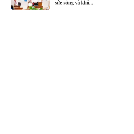
sức sống và khả
năng cạnh tranh