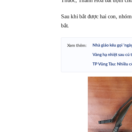
Thước, Thanh Hóa bắt trộm chó
Sau khi bắt được hai con, nhóm
bắt.
Nhà giáo kêu gọi 'ngà
Xem thêm:
Vàng hạ nhiệt sau cú 
TP Vũng Tàu: Nhiều c