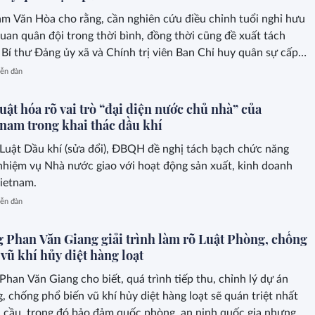
 Văn Hòa cho rằng, cần nghiên cứu điều chỉnh tuổi nghỉ hưu
 quan quân đội trong thời bình, đồng thời cũng đề xuất tách
Bí thư Đảng ủy xã và Chính trị viên Ban Chỉ huy quân sự cấp
ễn đàn
uật hóa rõ vai trò “đại diện nước chủ nhà” của
tnam trong khai thác dầu khí
Luật Dầu khí (sửa đổi), ĐBQH đề nghị tách bạch chức năng
nhiệm vụ Nhà nước giao với hoạt động sản xuất, kinh doanh
ietnam.
ễn đàn
g Phan Văn Giang giải trình làm rõ Luật Phòng, chống
vũ khí hủy diệt hàng loạt
Phan Văn Giang cho biết, quá trình tiếp thu, chỉnh lý dự án
, chống phổ biến vũ khí hủy diệt hàng loạt sẽ quán triệt nhất
 cầu, trong đó bảo đảm quốc phòng, an ninh quốc gia nhưng