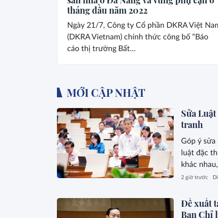
tháng đầu năm 2022
Ngày 21/7, Công ty Cổ phần DKRA Việt Na
(DKRA Vietnam) chính thức công bố “Báo
cáo thị trường Bất...
MỚI CẬP NHẬT
Sửa Luật
tranh
Góp ý sửa
luật đặc t
khác nhau,
sinh trong 
2 giờ trước
Di
Đề xuất t
Ban Chỉ 