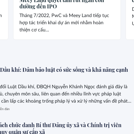
đường đến IPO
m
Tháng 7/2022, PwC và Meey Land tiếp tục
hợp tác triển khai dự án mới nhằm hoàn
thiện cơ cấu...
 Dầu khí: Đảm bảo luật có sức sống và khả năng cạnh
 đổi Luật Dầu khí, ĐBQH Nguyễn Khánh Ngọc đánh giá đây là
hù, chuyên môn sâu, liên quan đến nhiều lĩnh vực pháp luật
 cần lấp các khoảng trống pháp lý và xử lý những vấn đề phát
thực tiễn.
ễn đàn
ách chức danh Bí thư Đảng ủy xã và Chính trị viên
huy quân sự cấp xã