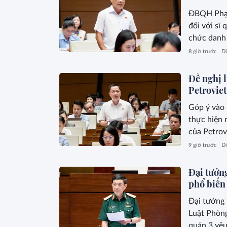
ĐBQH Phạm
đối với sĩ
chức danh 
xã.
8 giờ trước
Di
Đề nghị l
Petrovie
Góp ý vào 
thực hiện 
của Petrov
9 giờ trước
Di
Đại tướn
phổ biến 
Đại tướng 
Luật Phòng
quán 3 yêu