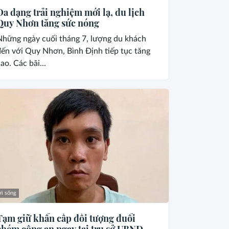
Đa dạng trải nghiệm mới lạ, du lịch
Quy Nhơn tăng sức nóng
Những ngày cuối tháng 7, lượng du khách
ến với Quy Nhơn, Bình Định tiếp tục tăng
ao. Các bãi...
i sống
Tạm giữ khẩn cấp đối tượng đuổi
chém công an ngay tại trụ sở UBND