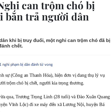
ghi can trộm chó bị
i bắn trả người dân
ân khi bị truy đuổi, một nghi can trộm chó đã bị
đánh chết.
1 nghi phạm bị dân đánh tử vong
nh sự (Công an Thanh Hóa), hiện đơn vị đang thụ lý vụ
ời trộm chó bị chết, người kia trọng thương.
 vừa qua, Trương Trọng Linh (28 tuổi) và Đào Xuân Quang
huyện Vĩnh Lộc) đi xe máy đến xã Lương Nội, huyện Bá