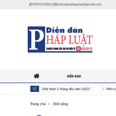
0983108812
diendanphapluat@gmail.com
DIỄN ĐÀN
Toàn cảnh kinh tế Việt Nam 5 tháng đầu năm 2023
Hiền tài là ng
Trang chủ
Đời sống