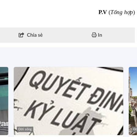
P.V
(
Tổng hợp
)
Chia sẻ
In
Đời sống
Đờ