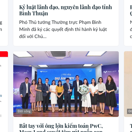
Kỷ luật lãnh đạo, nguyên lãnh đạo tỉnh
Bình Thuận
g
Phó Thủ tướng Thường trực Phạm Bình
n
Minh đã ký các quyết định thi hành kỷ luật
đ
đối với Chủ...
c
Đời sống
Đờ
Bắt tay với ông lớn kiểm toán PwC,
Meey Land quyết tâm rút ngắn con