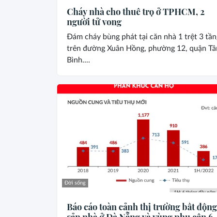
Cháy nhà cho thuê trọ ở TPHCM, 2
người tử vong
Đám cháy bùng phát tại căn nhà 1 trệt 3 tần
trên đường Xuân Hồng, phường 12, quận Tâ
Bình....
Đời sống
Báo cáo toàn cảnh thị trường bất động
sản nhà ở Đà Nẵng và vùng phụ cận 6