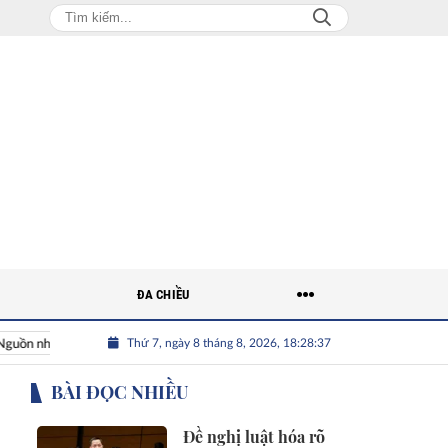
ĐA CHIỀU
Thứ 7, ngày 8 tháng 8, 2026, 18:28:38
ân lực Việt
Nhân tài Việt Nam
Giải bài toán nguồn nhân l
BÀI ĐỌC NHIỀU
Đề nghị luật hóa rõ