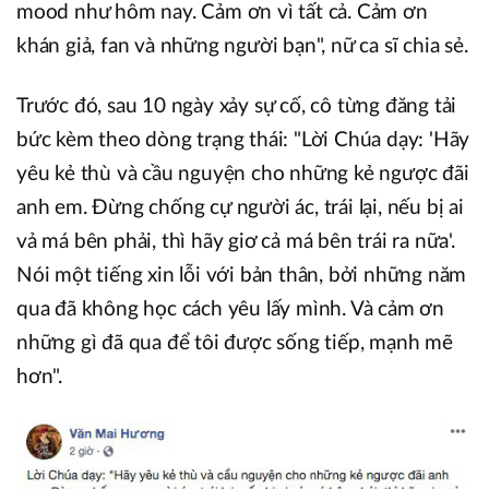
mood như hôm nay. Cảm ơn vì tất cả. Cảm ơn
khán giả, fan và những người bạn", nữ ca sĩ chia sẻ.
Trước đó, sau 10 ngày xảy sự cố, cô từng đăng tải
bức kèm theo dòng trạng thái: "Lời Chúa dạy: 'Hãy
yêu kẻ thù và cầu nguyện cho những kẻ ngược đãi
anh em. Ðừng chống cự người ác, trái lại, nếu bị ai
vả má bên phải, thì hãy giơ cả má bên trái ra nữa'.
Nói một tiếng xin lỗi với bản thân, bởi những năm
qua đã không học cách yêu lấy mình. Và cảm ơn
những gì đã qua để tôi được sống tiếp, mạnh mẽ
hơn".