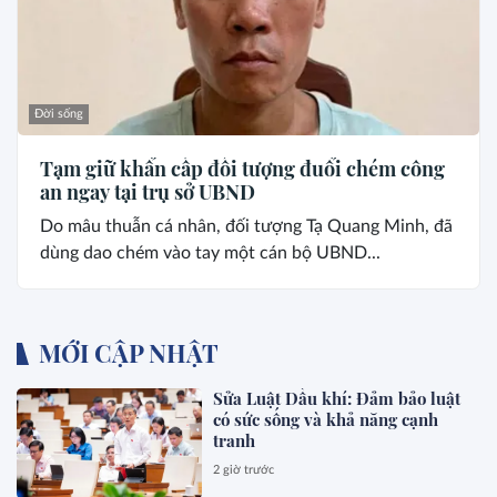
Đời sống
Tạm giữ khẩn cấp đối tượng đuổi chém công
an ngay tại trụ sở UBND
Do mâu thuẫn cá nhân, đối tượng Tạ Quang Minh, đã
dùng dao chém vào tay một cán bộ UBND...
MỚI CẬP NHẬT
Sửa Luật Dầu khí: Đảm bảo luật
có sức sống và khả năng cạnh
tranh
2 giờ trước