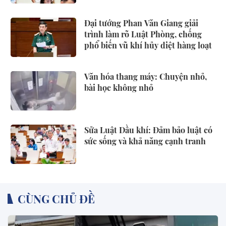
Đại tướng Phan Văn Giang giải
trình làm rõ Luật Phòng, chống
phổ biến vũ khí hủy diệt hàng loạt
Văn hóa thang máy: Chuyện nhỏ,
bài học không nhỏ
Sửa Luật Dầu khí: Đảm bảo luật có
sức sống và khả năng cạnh tranh
CÙNG CHỦ ĐỀ