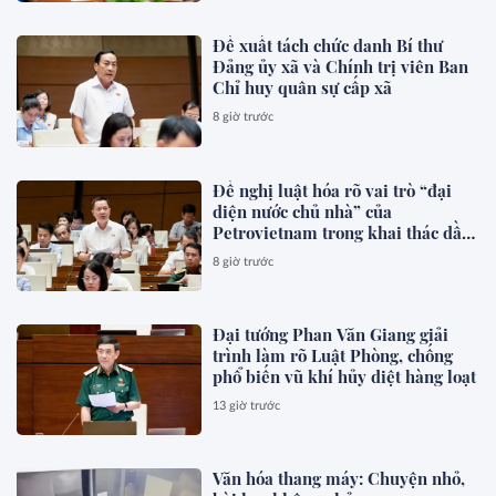
Đề xuất tách chức danh Bí thư
Đảng ủy xã và Chính trị viên Ban
Chỉ huy quân sự cấp xã
8 giờ trước
Đề nghị luật hóa rõ vai trò “đại
diện nước chủ nhà” của
Petrovietnam trong khai thác dầu
khí
8 giờ trước
Đại tướng Phan Văn Giang giải
trình làm rõ Luật Phòng, chống
phổ biến vũ khí hủy diệt hàng loạt
13 giờ trước
Văn hóa thang máy: Chuyện nhỏ,