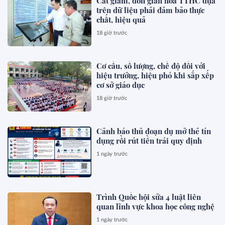
Cắt giảm, đơn giản hóa TTHC dựa
trên dữ liệu phải đảm bảo thực
chất, hiệu quả
18 giờ trước
Cơ cấu, số lượng, chế độ đối với
hiệu trưởng, hiệu phó khi sắp xếp
cơ sở giáo dục
18 giờ trước
Cảnh báo thủ đoạn dụ mở thẻ tín
dụng rồi rút tiền trái quy định
1 ngày trước
Trình Quốc hội sửa 4 luật liên
quan lĩnh vực khoa học công nghệ
1 ngày trước