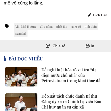
mộ vô cùng lo lắng.
Bích Liên
Văn Mai Hương
clip nóng
phát tán
rạng rỡ
tinh thần
scandal
Chia sẻ
In
BÀI ĐỌC NHIỀU
Đề nghị luật hóa rõ vai trò “đại
diện nước chủ nhà” của
Petrovietnam trong khai thác dầu
khí
Đề xuất tách chức danh Bí thư
Đảng ủy xã và Chính trị viên Ban
Chỉ huy quân sự cấp xã