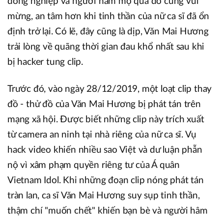
đồng nghiệp và người hâm mộ qua đó cũng vui
mừng, an tâm hơn khi tinh thần của nữ ca sĩ đã ổn
định trở lại. Có lẽ, đây cũng là dịp, Văn Mai Hương
trải lòng về quãng thời gian đau khổ nhất sau khi
bị hacker tung clip.
Trước đó, vào ngày 28/12/2019, một loạt clip thay
đồ - thử đồ của Văn Mai Hương bị phát tán trên
mạng xã hội. Được biết những clip này trích xuất
từ camera an ninh tại nhà riêng của nữ ca sĩ. Vụ
hack video khiến nhiều sao Việt và dư luận phẫn
nộ vì xâm phạm quyền riêng tư của Á quân
Vietnam Idol. Khi những đoạn clip nóng phát tán
tràn lan, ca sĩ Văn Mai Hương suy sụp tinh thần,
thậm chí "muốn chết" khiến bạn bè và người hâm