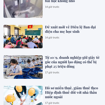
bài học không nhỏ
14 giờ trước
Đề xuất mới về Điều lệ Ban đại
diện cha mẹ học sinh
14 giờ trước
Từ 10/9, doanh nghiệp giữ giấy tờ
gốc của người lao động có thể bị
phạt 25 triệu đồng
17 giờ trước
Hồ sơ miễn thuế, giảm thuế theo
Hiệp định thuế đối với nhà thầu
nước ngoài
17 giờ trước