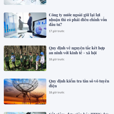
Công ty nước ngoài giữ lại lợi
nhuận thì có phải điều chỉnh vốn
đầu tư?
17 giờ trước
Quy định về nguyên tắc kết hợp
an ninh với kinh tế - xã hội
18 giờ trước
Quy định kiểm tra tần số vô tuyến
điện
18 giờ trước