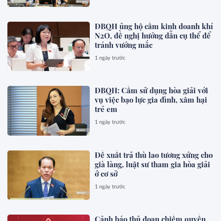
ĐBQH ủng hộ cấm kinh doanh khí
N2O, đề nghị hướng dẫn cụ thể để
tránh vướng mắc
1 ngày trước
ĐBQH: Cấm sử dụng hòa giải với
vụ việc bạo lực gia đình, xâm hại
trẻ em
1 ngày trước
Đề xuất trả thù lao tương xứng cho
già làng, luật sư tham gia hòa giải
ở cơ sở
1 ngày trước
Cảnh báo thủ đoạn chiếm quyền