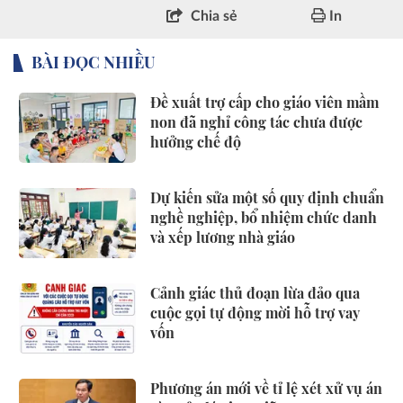
Chia sẻ
In
BÀI ĐỌC NHIỀU
Đề xuất trợ cấp cho giáo viên mầm
non đã nghỉ công tác chưa được
hưởng chế độ
Dự kiến sửa một số quy định chuẩn
nghề nghiệp, bổ nhiệm chức danh
và xếp lương nhà giáo
Cảnh giác thủ đoạn lừa đảo qua
cuộc gọi tự động mời hỗ trợ vay
vốn
Phương án mới về tỉ lệ xét xử vụ án