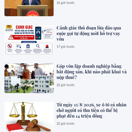
16 giờ trước
Cảnh giác thủ đoạn lừa đảo qua
cuộc gọi tự động mời hỗ trợ vay
vốn
17 giờ trước
Góp vốn lập doanh nghiệp bằng
bất động sản, khi nào phải khai và
nộp thuế?
22 giờ trước
Từ ngày 15/8/2026, xe ô tô cá nhân
chở người có thu tiền có thể bị
phạt đến 14 triệu đồng
22 giờ trước