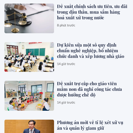
Đề xuất chính sách ưu tiên, ưu đãi
trong đấu thầu, mua sắm hàng
hoá xuất xứ trong nước
8 phút trước
Dự kiến sửa một số quy định
chuẩn nghề nghiệp, bổ nhiệm
chức danh và xếp lương nhà giáo
14 giờ trước
Đề xuất trợ cấp cho giáo viên
mầm non đã nghỉ công tác chưa
được hưởng chế độ
14 giờ trước
Phương án mới về tỉ lệ xét xử vụ
án và quản lý giam giữ