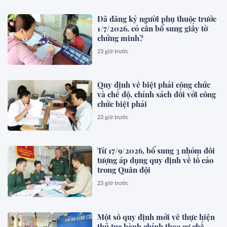
Đã đăng ký người phụ thuộc trước
1/7/2026, có cần bổ sung giấy tờ
chứng minh?
23 giờ trước
Quy định về biệt phái công chức
và chế độ, chính sách đối với công
chức biệt phái
23 giờ trước
Từ 17/9/2026, bổ sung 3 nhóm đối
tượng áp dụng quy định về tố cáo
trong Quân đội
23 giờ trước
Một số quy định mới về thực hiện
thủ tục hành chính theo cơ chế