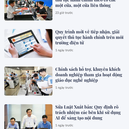
một cửa, một cửa liên thông
23 giờ trước
Quy trình mới về tiếp nhận, giải
quyết thủ tục hành chính trên môi
trường điện tử
1 ngày trước
Chính sách hỗ trợ, khuyến khích
doanh nghiệp tham gia hoạt động
giáo dục nghề nghiệp
1 ngày trước
Sửa Luật Xuất bản: Quy định rõ
trách nhiệm các bên khi sử dụng
AI để sáng tạo nội dung
1 ngày trước