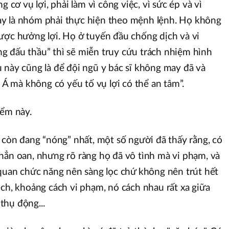
g cơ vụ lợi, phải làm vì công việc, vì sức ép và vì
y là nhóm phải thực hiện theo mệnh lệnh. Họ không
ược hưởng lợi. Họ ở tuyến đầu chống dịch và vi
g đấu thầu” thì sẽ miễn truy cứu trách nhiệm hình
 này cũng là để đội ngũ y bác sĩ không may đã và
t Á mà không có yếu tố vụ lợi có thể an tâm”.
iểm này.
Á còn đang “nóng” nhất, một số người đã thấy rằng, có
hẳn oan, nhưng rõ ràng họ đã vô tình mà vi phạm, và
 quan chức năng nên sàng lọc chứ không nên trút hết
ệch, khoảng cách vi phạm, nó cách nhau rất xa giữa
thụ động...