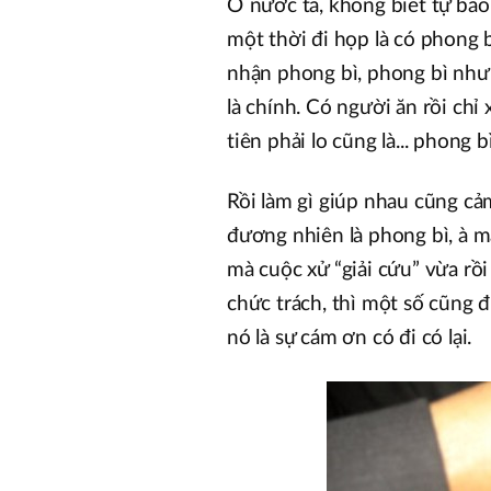
Ở nước ta, không biết tự bao 
một thời đi họp là có phong bì
nhận phong bì, phong bì như
là chính. Có người ăn rồi chỉ
tiên phải lo cũng là... phong bì
Rồi làm gì giúp nhau cũng c
đương nhiên là phong bì, à mà 
mà cuộc xử “giải cứu” vừa rồ
chức trách, thì một số cũng đ
nó là sự cám ơn có đi có lại.