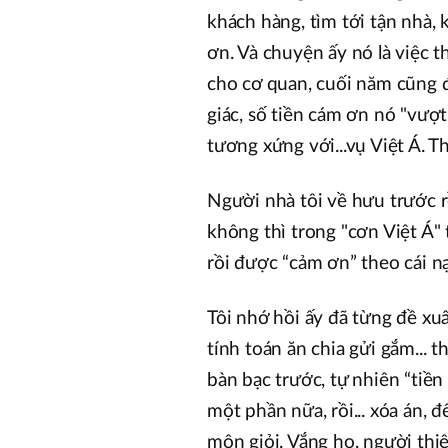
khách hàng, tìm tới tận nhà, 
ơn. Và chuyện ấy nó là việc 
cho cơ quan, cuối năm cũng đ
giác, số tiền cám ơn nó "vượ
tương xứng với...vụ Việt Á. Thế
Người nhà tôi về hưu trước r
không thì trong "cơn Việt Á"
rồi được “cảm ơn” theo cái n
Tôi nhớ hồi ấy đã từng đề xu
tính toán ăn chia gửi gắm... 
bàn bạc trước, tự nhiên “tiền
một phần nữa, rồi... xóa án, 
môn giỏi. Vắng họ, người thiệ