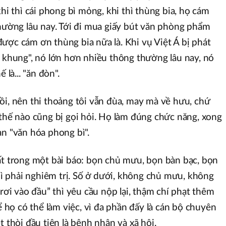
khi thì cái phong bì mỏng, khi thì thùng bia, họ cám
thường lâu nay. Tới đi mua giấy bút văn phòng phẩm
ược cám ơn thùng bia nữa là. Khi vụ Việt Á bị phát
t khung", nó lớn hơn nhiều thông thường lâu nay, nó
 là... "ăn đòn".
ồi, nên thi thoảng tôi vẫn đùa, may mà về hưu, chứ
 thế nào cũng bị gọi hỏi. Họ làm đúng chức năng, xong
ạn "văn hóa phong bì".
ất trong một bài báo: bọn chủ mưu, bọn bàn bạc, bọn
thì phải nghiêm trị. Số ở dưới, không chủ mưu, không
 rơi vào đầu” thì yêu cầu nộp lại, thậm chí phạt thêm
để họ có thể làm việc, vì đa phần đấy là cán bộ chuyên
t thòi đầu tiên là bệnh nhân và xã hội.