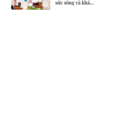
sức sống và khả
năng cạnh tranh