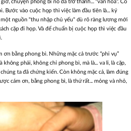
giờ, chuyện phong bì nó đã trở thành... "văn hóa". Có
. Bước vào cuộc họp thì việc làm đầu tiên là... ký
 một nguồn "thu nhập chủ yếu" dù rõ ràng lương mới
 xách cặp đi họp. Và để chuẩn bị cuộc họp thì việc đầu
.
ảm ơn bằng phong bì. Những mặc cả trước “phi vụ”
không phải, không chỉ phong bì, mà là... va li, là cặp,
i chúng ta đã chứng kiến. Còn không mặc cả, làm đúng
ược cám ơn, bằng phong bì, là thứ rất... mỏng và nhỏ,