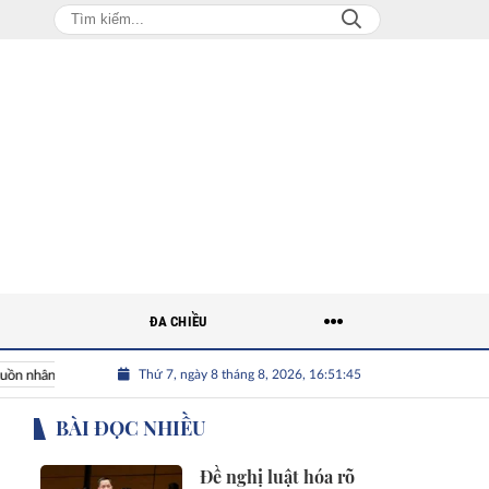
ĐA CHIỀU
Thứ 7, ngày 8 tháng 8, 2026, 16:51:46
ân lực Việt
Nhân tài Việt Nam
Giải bài toán nguồn nhân lự
BÀI ĐỌC NHIỀU
Đề nghị luật hóa rõ