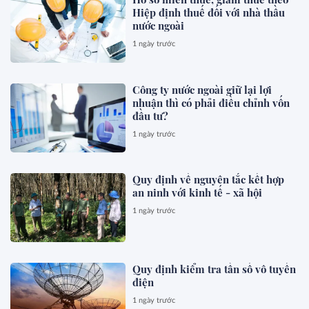
Hiệp định thuế đối với nhà thầu
nước ngoài
1 ngày trước
Công ty nước ngoài giữ lại lợi
nhuận thì có phải điều chỉnh vốn
đầu tư?
1 ngày trước
Quy định về nguyên tắc kết hợp
an ninh với kinh tế - xã hội
1 ngày trước
Quy định kiểm tra tần số vô tuyến
điện
1 ngày trước