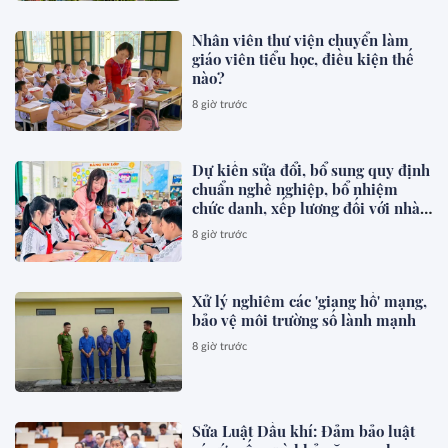
Nhân viên thư viện chuyển làm
giáo viên tiểu học, điều kiện thế
nào?
8 giờ trước
Dự kiến sửa đổi, bổ sung quy định
chuẩn nghề nghiệp, bổ nhiệm
chức danh, xếp lương đối với nhà
giáo
8 giờ trước
Xử lý nghiêm các 'giang hồ' mạng,
bảo vệ môi trường số lành mạnh
8 giờ trước
Sửa Luật Dầu khí: Đảm bảo luật