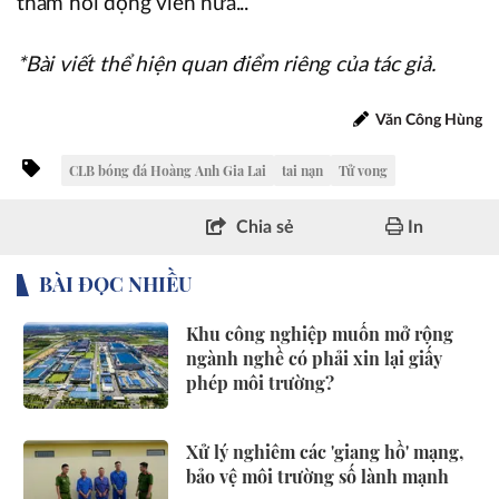
thăm hỏi động viên nữa...
*Bài viết thể hiện quan điểm riêng của tác giả.
Văn Công Hùng
CLB bóng đá Hoàng Anh Gia Lai
tai nạn
Tử vong
Chia sẻ
In
BÀI ĐỌC NHIỀU
Khu công nghiệp muốn mở rộng
ngành nghề có phải xin lại giấy
phép môi trường?
Xử lý nghiêm các 'giang hồ' mạng,
bảo vệ môi trường số lành mạnh