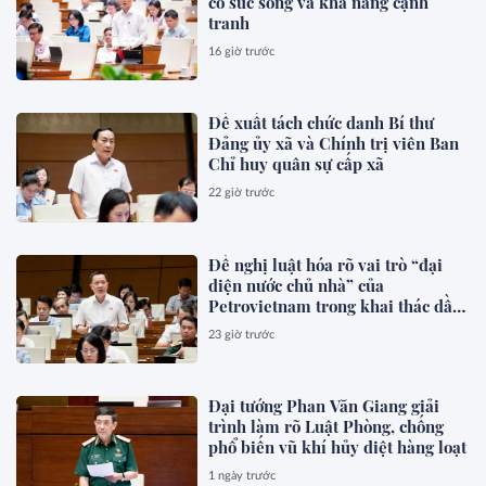
có sức sống và khả năng cạnh
tranh
16 giờ trước
Đề xuất tách chức danh Bí thư
Đảng ủy xã và Chính trị viên Ban
Chỉ huy quân sự cấp xã
22 giờ trước
Đề nghị luật hóa rõ vai trò “đại
diện nước chủ nhà” của
Petrovietnam trong khai thác dầu
khí
23 giờ trước
Đại tướng Phan Văn Giang giải
trình làm rõ Luật Phòng, chống
phổ biến vũ khí hủy diệt hàng loạt
1 ngày trước