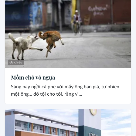
Đa chiều
Mồm chó vó ngựa
Sáng nay ngồi cà phê với mấy ông bạn già, tự nhiên
một ông… đổ tội cho tôi, rằng vì...