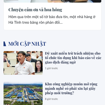
Chuyện cảm ơn và hoa hồng
Hôm qua trên một số tờ báo đưa tin, một nhà hàng ở
Hà Tĩnh treo băng rôn phản đối...
MỚI CẬP NHẬT
Đề xuất miễn trừ trách nhiệm cho
tổ chức tín dụng khi báo cáo về các
giao dịch đáng ngờ
1 giờ trước
Khu công nghiệp muốn mở rộng
ngành nghề có phải xin lại giấy
phép môi trường?
8 giờ trước