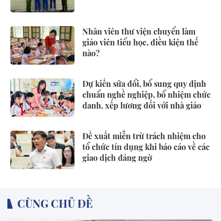
Nhân viên thư viện chuyển làm
giáo viên tiểu học, điều kiện thế
nào?
Dự kiến sửa đổi, bổ sung quy định
chuẩn nghề nghiệp, bổ nhiệm chức
danh, xếp lương đối với nhà giáo
Đề xuất miễn trừ trách nhiệm cho
tổ chức tín dụng khi báo cáo về các
giao dịch đáng ngờ
CÙNG CHỦ ĐỀ