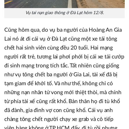
Vụ tai nạn giao thông ở Đà Lạt hôm 12/8.
Cũng hôm qua, do vụ ba người của Hoàng An Gia
Lai nó át đi cái vụ ở Đà Lạt cũng một xe tải tông
chết hai sinh viên cùng đều 20 tuổi. Hai mạng
người rất trẻ, tương lai phơi phới bị cái xe tải cướp
đi sinh mạng trong tích tắc. Tất nhiên cũng giống
như vụ tông chết ba người ở Gia Lai, tài xế đã bị
tạm giam để khởi tố. Và như thế, không chỉ có
những nạn nhân tử vong mới thiệt thòi, mà chính
từ phía tài xế cũng rất khổ. Bản thân họ đi tù khổ
đã đành, gia đình vợ con cũng khổ. Cái vụ anh
chàng tông chết người chạy xe grab và cô tiếp
viên hàng không ở TP HCM đấy, đi tù rồi nhưng